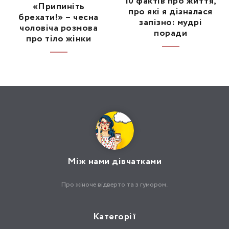
10 фактів про життя,
«Припиніть
про які я дізналася
брехати!» – чесна
запізно: мудрі
чоловіча розмова
поради
про тіло жінки
Між нами дівчатками
Про жіноче відверто та з гумором.
Категорії