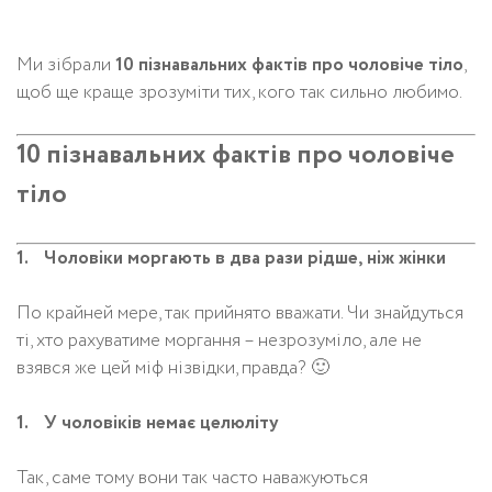
Ми зібрали
10 пізнавальних фактів про чоловіче тіло
,
щоб ще краще зрозуміти тих, кого так сильно любимо.
10 пізнавальних фактів про чоловіче
тіло
Чоловіки моргають в два рази рідше, ніж жінки
По крайней мере, так прийнято вважати. Чи знайдуться
ті, хто рахуватиме моргання – незрозуміло, але не
взявся же цей міф нізвідки, правда? 🙂
У чоловіків немає целюліту
Так, саме тому вони так часто наважуються