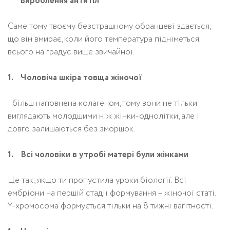
вироблення антитіл
Саме тому твоєму безстрашному обранцеві здається,
що він вмирає, коли його температура підніметься
всього на градус вище звичайної.
Чоловіча шкіра товща жіночої
І більш наповнена колагеном, тому вони не тільки
виглядають молодшими ніж жінки-однолітки, але і
довго залишаються без зморшок.
Всі чоловіки в утробі матері були жінками
Це так, якщо ти пропустила уроки біології. Всі
ембріони на першій стадії формування – жіночої статі.
Y-хромосома формується тільки на 8 тижні вагітності.