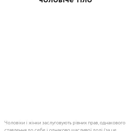
Чоловіки і жінки заслуговують рівних прав, однакового
ставлення до себе і однаково щасливої ​​долі (за це