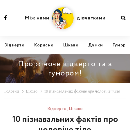
Між нами
дівчатками
Відвертo
Корисно
Цікаво
Думки
Гумор
Про жіноче відверто та з
гумором!
Головна
Цікаво
10 пізнавальних фактів про чоловіче тіло
Відвертo
,
Цікаво
10 пізнавальних фактів про
чоловіче тіло