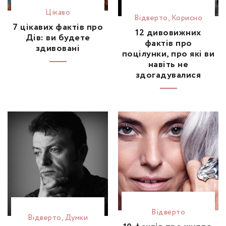
Цікаво
Відвертo
,
Корисно
7 цікавих фактів про
12 дивовижних
Дів: ви будете
фактів про
здивовані
поцілунки, про які ви
навіть не
здогадувалися
Відвертo
Відвертo
,
Думки