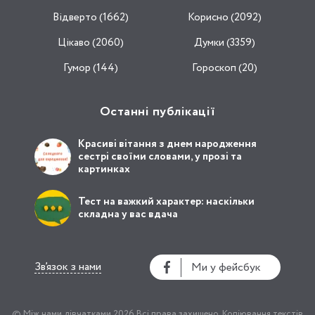
Відвертo (1662)
Корисно (2092)
Цікаво (2060)
Думки (3359)
Гумор (144)
Гороскоп (20)
Останні публікації
Красиві вітання з днем народження
сестрі своїми словами, у прозі та
картинках
Тест на важкий характер: наскільки
складна у вас вдача
Зв’язок з нами
Ми у фейсбук
© Між нами дівчатками 2026
Всі права захищено.
Копіювання текстів