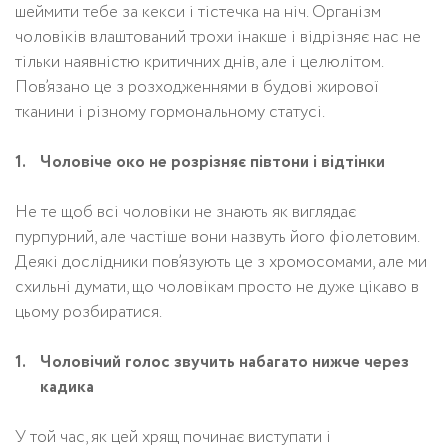
шеймити тебе за кекси і тістечка на ніч. Організм
чоловіків влаштований трохи інакше і відрізняє нас не
тільки наявністю критичних днів, але і целюлітом.
Пов’язано це з розходженнями в будові жирової
тканини і різному гормональному статусі.
Чоловіче око не розрізняє півтони і відтінки
Не те щоб всі чоловіки не знають як виглядає
пурпурний, але частіше вони назвуть його фіолетовим.
Деякі дослідники пов’язують це з хромосомами, але ми
схильні думати, що чоловікам просто не дуже цікаво в
цьому розбиратися.
Чоловічий голос звучить набагато нижче через
кадика
У той час, як цей хрящ починає виступати і