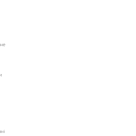
 не
и
й
е
нні