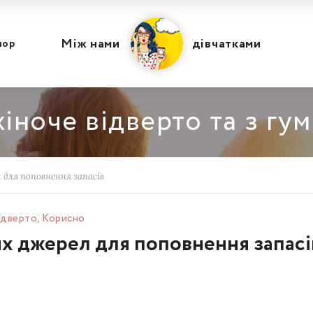
Між нами
дівчатками
мор
іноче відверто та з гу
л для поповнення запасів
ідвертo
,
Корисно
их джерел для поповнення запасі