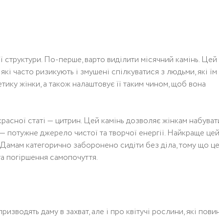
 структури. По-перше, варто виділити місячний камінь. Цей
які часто ризикують і змушені спілкуватися з людьми, які їм
тику жінки, а також налаштовує її таким чином, щоб вона
асної статі — цитрин. Цей камінь дозволяє жінкам набуват
н — потужне джерело чистої та творчої енергії. Найкраще це
 Дамам категорично заборонено сидіти без діла, тому що ц
та погіршення самопочуття.
ризводять даму в захват, але і про квітучі рослини, які пови