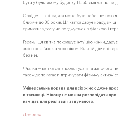
бути у будь-якому будинку. Найбільш «жіночі» до
Орхідея — квітка, яка може бути небезпечною д
ближче до 30 років. Ця квітка дарує красу, зміц
примхлива, тому не поєднується з фіалкою і гер
Герань. Ця квітка покращує інтуїцію жінки, дару
зміцнює зв’язок з чоловіком. Вільній дівчині г
без неї.
Фіалка — квітка фінансової удачі та жіночого тв
також допомагає підтримувати фізичну активніст
Універсальна порада для всіх жінок дуже прос
в таємниці. Нікому не можна розповідати про с
нам дає для реалізації задуманого.
Джерело