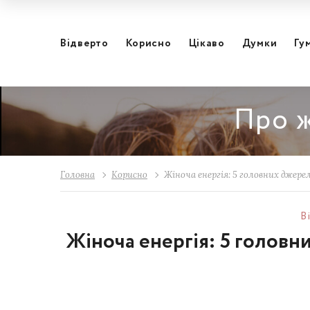
Відвертo
Корисно
Цікаво
Думки
Гу
Про ж
Головна
Корисно
Жіноча енергія: 5 головних джере
В
Жіноча енергія: 5 головн