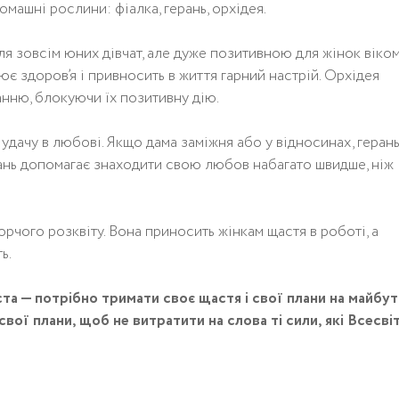
машні рослини: фіалка, герань, орхідея.
ля зовсім юних дівчат, але дуже позитивною для жінок віко
нює здоров’я і привносить в життя гарний настрій. Орхідея
анню, блокуючи їх позитивну дію.
є удачу в любові. Якщо дама заміжня або у відносинах, геран
ерань допомагає знаходити свою любов набагато швидше, ніж
орчого розквіту. Вона приносить жінкам щастя в роботі, а
ь.
та — потрібно тримати своє щастя і свої плани на майбут
вої плани, щоб не витратити на слова ті сили, які Всесві