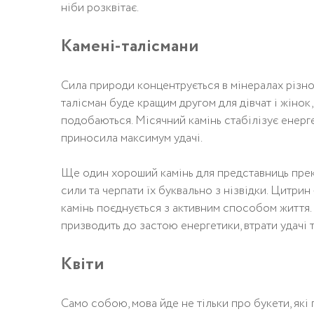
ніби розквітає.
Камені-талісмани
Сила природи концентрується в мінералах різної
талісман буде кращим другом для дівчат і жінок, 
подобаються. Місячний камінь стабілізує енерге
приносила максимум удачі.
Ще один хороший камінь для представниць прекр
сили та черпати їх буквально з нізвідки. Цитри
камінь поєднується з активним способом життя.
призводить до застою енергетики, втрати удачі 
Квіти
Само собою, мова йде не тільки про букети, які п