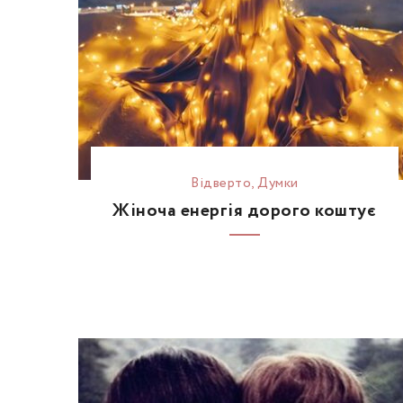
Відвертo
,
Думки
Жіноча енергія дорого коштує