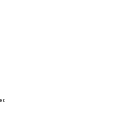
м
ь
нє
т