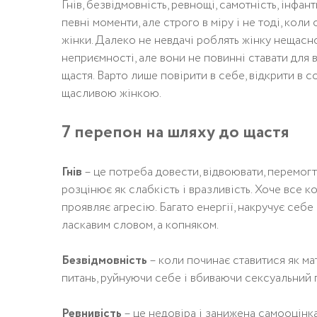
Гнів, безвідмовність, ревнощі, самотність, інфан
певні моменти, але строго в міру і не тоді, кол
жінки. Далеко не невдачі роблять жінку нещасно
неприємності, але вони не повинні ставати для
щастя. Варто лише повірити в себе, відкрити в со
щасливою жінкою.
7 перепон на шляху до щастя
Гнів
– це потреба довести, відвоювати, перемогти
розцінює як слабкість і вразливість. Хоче все 
проявляє агресію. Багато енергії, накручує себе
ласкавим словом, а копняком.
Безвідмовність
– коли починає ставитися як ма
питань, руйнуючи себе і вбиваючи сексуальний 
Ревнивість
– це недовіра і занижена самооцінка