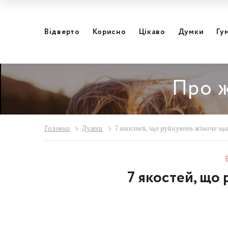
Відвертo
Корисно
Цікаво
Думки
Гу
Про ж
Головна
Думки
7 якостей, що руйнують жіноче щ
7 якостей, що