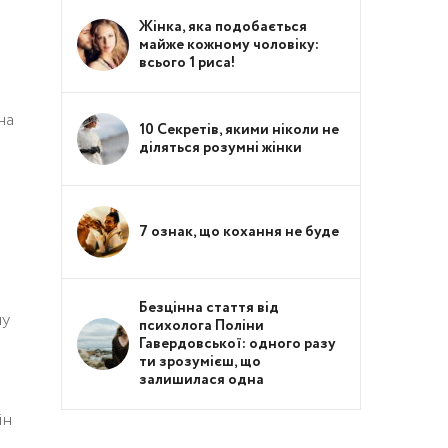
Жінка, яка подобається
е
майже кожному чоловіку:
всього 1 риса!
на
10 Секретів, якими ніколи не
діляться розумні жінки
7 ознак, що кохання не буде
Безцінна стаття від
му
психолога Поліни
Гавердовської: одного разу
ти зрозумієш, що
залишилася одна
ін