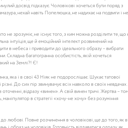
нулий досвід підказує. Чоловікові хочеться бути поряд з
азура, нехай навіть Попелюшка, не надихає на подвиги і н
хто не зрозуміє, не існує того, з ким можна розділити те, що 
льна інтуїція, ще й емоційний інтелект розвинений на
ити в небеса і приводити до ідеального образу – вибрати
и. Складна багатогранна особистість, якій хочеться
акий на Землі?! Є!
нка, яка і в свої 43 Ніяк не подорослішає. Шукає татової
ї різні. До сих пір звинувачує всіх навколо в своїх невдачах.
в оточенні, відразу «винен». А свій винен тричі. Жертва – то
, маніпулятор в стратегії «хочу-не хочу» без розуміння
до любові. Повне розчинення в чоловікові, ще до того, як в
нь і образ на чоловіків. Готовність віддаватися одразу, як