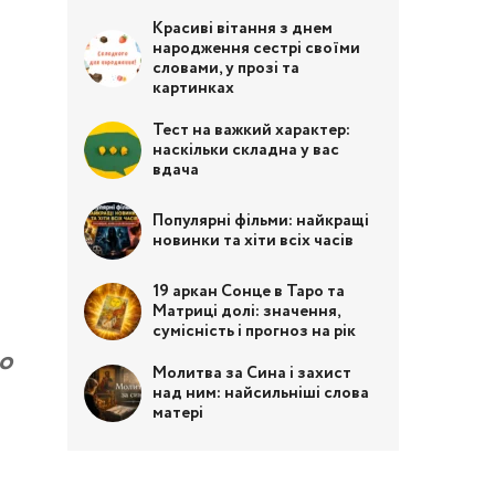
Красиві вітання з днем
народження сестрі своїми
словами, у прозі та
картинках
Тест на важкий характер:
наскільки складна у вас
вдача
Популярні фільми: найкращі
новинки та хіти всіх часів
19 аркан Сонце в Таро та
Матриці долі: значення,
сумісність і прогноз на рік
о
Молитва за Сина і захист
над ним: найсильніші слова
матері