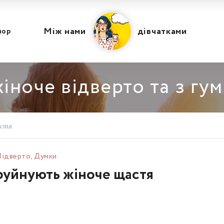
Між нами
дівчатками
мор
іноче відверто та з гу
астя
Відвертo
,
Думки
 руйнують жіноче щастя