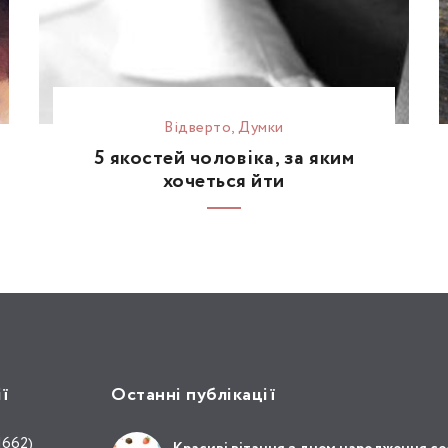
Відвертo
,
Думки
5 якостей чоловіка, за яким
хочеться йти
ії
Останні публікації
1662)