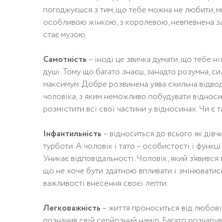
погоджуєшся з тим, що тебе можна не любити, ми
особливою жінкою, з королевою, невпевнена зам
стає музою.
Самотність
– іноді це звичка думати, що тебе ні
душі. Тому що багато знаєш, занадто розумна, си
максимум. Добре розвинена уява схильна відвод
чоловіка, з яким неможливо побудувати відносин
розмістити всі свої частини у відносинах. Чи є т
Інфантильність
– відноситься до всього як дівчи
турботи. А чоловік і тато – особистості і функці
Уникає відповідальності. Чоловік, який з’явився 
що не хоче бути здатною впливати і змінюватись
важливості внесення своєї лепти.
Легковажність
– життя проноситься від любові 
позначив свій серйозний намір. Багато розчарува