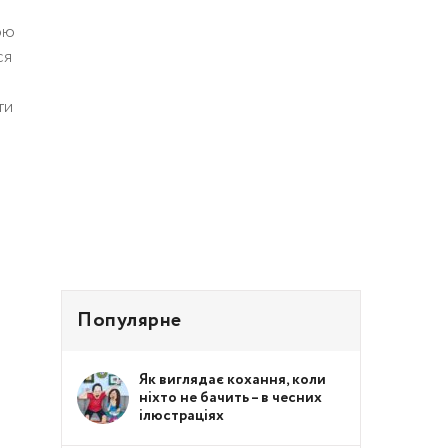
ою
ся
ти
Популярне
Як виглядає кохання, коли
ніхто не бачить – в чесних
ілюстраціях