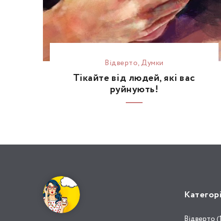
Відвертo
,
Думки
Тікайте від людей, які вас
руйнують!
Категор
Відвертo (