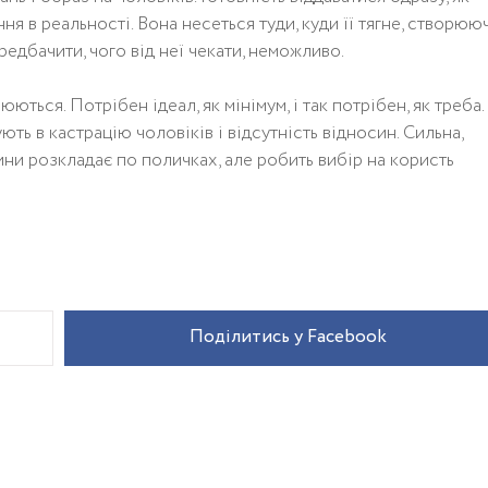
я в реальності. Вона несеться туди, куди її тягне, створюю
редбачити, чого від неї чекати, неможливо.
юються. Потрібен ідеал, як мінімум, і так потрібен, як треба.
ють в кастрацію чоловіків і відсутність відносин. Сильна,
ини розкладає по поличках, але робить вибір на користь
Поділитись у Facebook