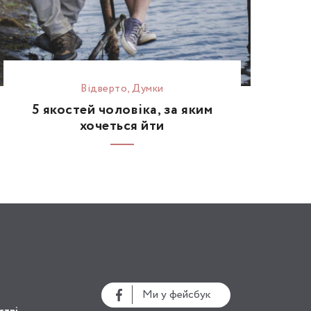
Відвертo
,
Думки
5 якостей чоловіка, за яким
хочеться йти
Ми у фейсбук