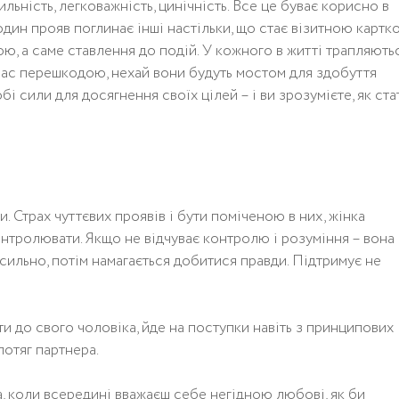
тильність, легковажність, цинічність. Все це буває корисно в
и один прояв поглинає інші настільки, що стає візитною картк
ю, а саме ставлення до подій. У кожного в житті трапляють
 вас перешкодою, нехай вони будуть мостом для здобуття
бі сили для досягнення своїх цілей – і ви зрозумієте, як ста
. Страх чуттєвих проявів і бути поміченою в них, жінка
контролювати. Якщо не відчуває контролю і розуміння – вона
 сильно, потім намагається добитися правди. Підтримує не
ти до свого чоловіка, йде на поступки навіть з принципових
потяг партнера.
, коли всередині вважаєш себе негідною любові, як би