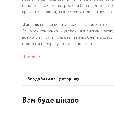
намальована бажана проекція без її підтвердженн
враження людини, на яку можна покластися, і пе
Цинічність
– всі вчинки і слова чоловіків знецін
Зашореність рамками уявлень, які силками затягу
всемогутня. Вміє працювати і заробляти. Віднос
подумати і розрахувати, а не відчувати.
Джерело
Вподобати нашу сторінку
Вам буде цікаво