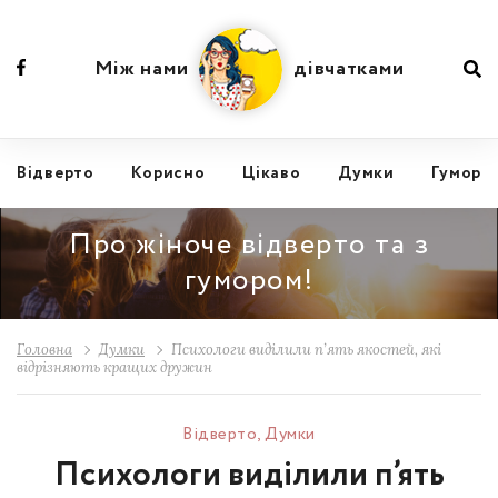
Між нами
дівчатками
Відвертo
Корисно
Цікаво
Думки
Гумор
Про жіноче відверто та з
гумором!
Головна
Думки
Психологи виділили п’ять якостей, які
відрізняють кращих дружин
Відвертo
,
Думки
Психологи виділили п’ять