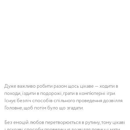
Дуже важливо робити разом щось цікаве — ходити в
походи, їздити в подорожі, грати в комп’ютерні ігри.
Існує безліч способів спільного проведення дозвілля.
Головне, щоб потім було що згадати.
Без емоцій любов перетворюється в рутину, тому цікаві
і яскраві способи проведення дозвілля повинні мати