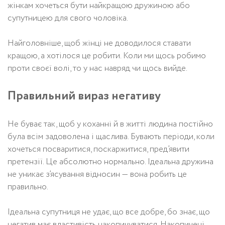
жінкам хочеться бути найкращою дружиною або
супутницею для свого чоловіка.
Найголовніше, щоб жінці не доводилося ставати
кращою, а хотілося це робити. Коли ми щось робимо
проти своєї волі, то у нас навряд чи щось вийде.
Правильний вираз негативу
Не буває так, щоб у коханні й в житті людина постійно
була всім задоволена і щаслива. Бувають періоди, коли
хочеться посваритися, поскаржитися, пред’явити
претензії. Це абсолютно нормально. Ідеальна дружина
не уникає з’ясування відносин — вона робить це
правильно.
Ідеальна супутниця не удає, що все добре, бо знає, що
негатив має властивість накопичуватися. Накопичені