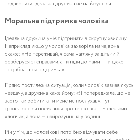
подзвонити. Ідеальна дружина не нав’язується.
Моральна підтримка чоловіка
Ідеальна дружина уміє підтримати в скрутну хвилину.
Наприклад, якщо у чоловіка захворіла мама, вона
скаже: «Не переживай, я сама нагляну за дітьми й
розберуся зі справами, а ти піди до мами — їй дуже
потрібна твоя підтримка».
Прямо протилежна ситуація, коли чоловік зазнав якусь
невдачу, а дружина каже йому: «Я попереджала, що не
варто так робити, а ти мене не послухав». Тут
транслюється посилання про те, що він — маленький
хлопчик, а вона — найрозумніша у родині.
Річ у тім, що чоловікові потрібно відчувати себе