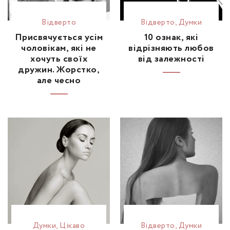
Відвертo
Відвертo
,
Думки
Присвячується усім
10 ознак, які
чоловікам, які не
відрізняють любов
хочуть своїх
від залежності
дружин. Жорстко,
але чесно
Думки
,
Цікаво
Відвертo
,
Думки