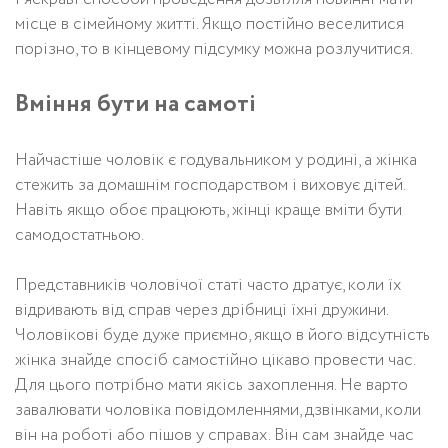
місце в сімейному житті. Якщо постійно веселитися
порізно, то в кінцевому підсумку можна розлучитися.
Вміння бути на самоті
Найчастіше чоловік є годувальником у родині, а жінка
стежить за домашнім господарством і виховує дітей.
Навіть якщо обоє працюють, жінці краще вміти бути
самодостатньою.
Представників чоловічої статі часто дратує, коли їх
відривають від справ через дрібниці їхні дружини.
Чоловікові буде дуже приємно, якщо в його відсутність
жінка знайде спосіб самостійно цікаво провести час.
Для цього потрібно мати якісь захоплення. Не варто
завалювати чоловіка повідомленнями, дзвінками, коли
він на роботі або пішов у справах. Він сам знайде час