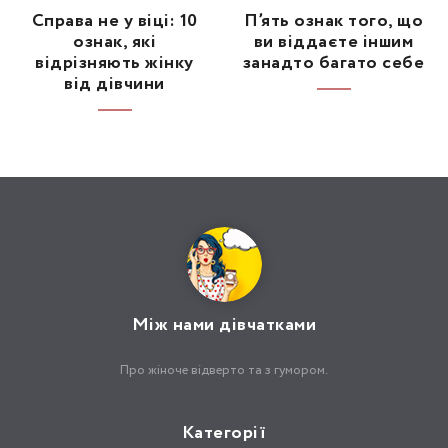
Справа не у віці: 10
П’ять ознак того, що
ознак, які
ви віддаєте іншим
відрізняють жінку
занадто багато себе
від дівчини
Між нами дівчатками
Про жіноче відверто та з гумором.
Категорії