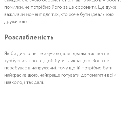
самцем, сильною особистістю. Навіть якщо він робить
помилки, не потрібно його за це соромити. Це дуже
важливий момент для тих, хто хоче бути ідеальною
дружиною.
Розслабленість
Як би дивно це не звучало, але ідеальна жінка не
турбується про те, щоб бути найкращою. Вона не
перебуває в напруженні, тому що їй потрібно бути
найкрасивішою, найкраще готувати, допомагати всім
навколо, і так далі.