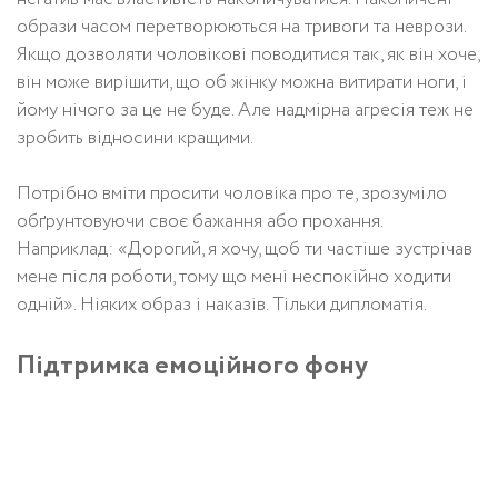
образи часом перетворюються на тривоги та неврози.
Якщо дозволяти чоловікові поводитися так, як він хоче,
він може вирішити, що об жінку можна витирати ноги, і
йому нічого за це не буде. Але надмірна агресія теж не
зробить відносини кращими.
Потрібно вміти просити чоловіка про те, зрозуміло
обґрунтовуючи своє бажання або прохання.
Наприклад: «Дорогий, я хочу, щоб ти частіше зустрічав
мене після роботи, тому що мені неспокійно ходити
одній». Ніяких образ і наказів. Тільки дипломатія.
Підтримка емоційного фону