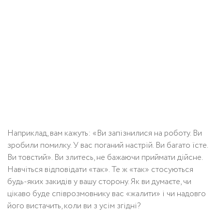
Наприклад, вам кажуть: «Ви запізнилися на роботу. Ви
зробили помилку. У вас поганий настрій. Ви багато їсте.
Ви товстий». Ви злитесь, не бажаючи приймати дійсне.
Навчіться відповідати «так». Те ж «так» стосуються
будь-яких закидів у вашу сторону. Як ви думаєте, чи
цікаво буде співрозмовнику вас «жалити» і чи надовго
його вистачить, коли ви з усім згідні?