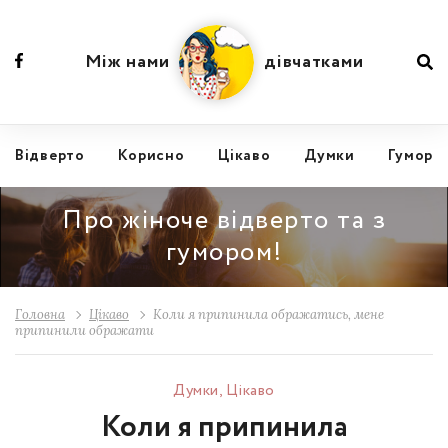
Між нами
дівчатками
Відвертo
Корисно
Цікаво
Думки
Гумор
Про жіноче відверто та з
гумором!
Головна
Цікаво
Коли я припинила ображатись, мене
припинили ображати
Думки
,
Цікаво
Коли я припинила