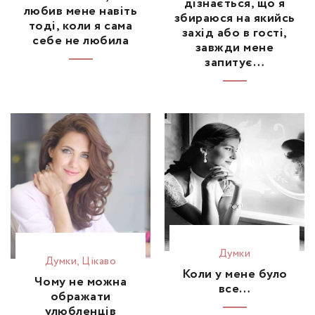
дізнається, що я
любив мене навіть
збираюся на якийсь
тоді, коли я сама
захід або в гості,
себе не любила
завжди мене
запитує…
Думки
Думки
,
Цікаво
Коли у мене було
Чому не можна
все…
ображати
улюбленців