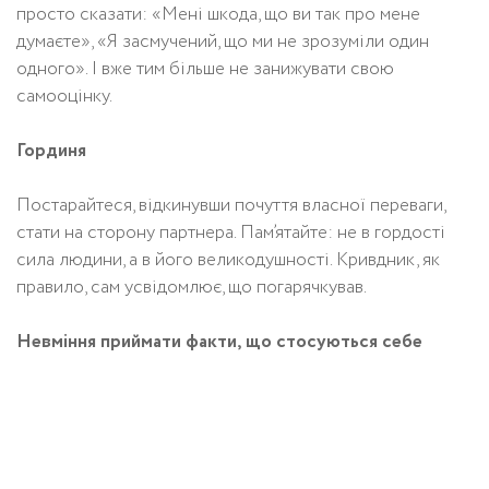
просто сказати: «Мені шкода, що ви так про мене
думаєте», «Я засмучений, що ми не зрозуміли один
одного». І вже тим більше не занижувати свою
самооцінку.
Гординя
Постарайтеся, відкинувши почуття власної переваги,
стати на сторону партнера. Пам’ятайте: не в гордості
сила людини, а в його великодушності. Кривдник, як
правило, сам усвідомлює, що погарячкував.
Невміння приймати факти, що стосуються себе