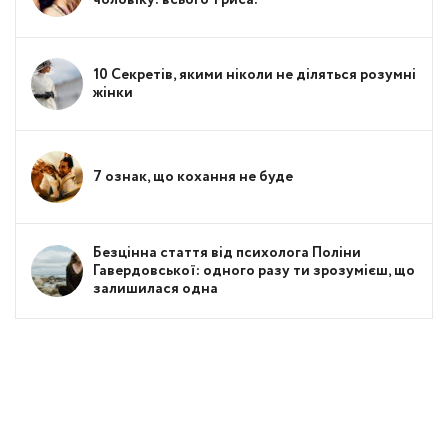
чоловіку: всього 1 риса!
10 Секретів, якими ніколи не діляться розумні
жінки
7 ознак, що кохання не буде
Безцінна стаття від психолога Поліни
Гавердовської: одного разу ти зрозумієш, що
залишилася одна