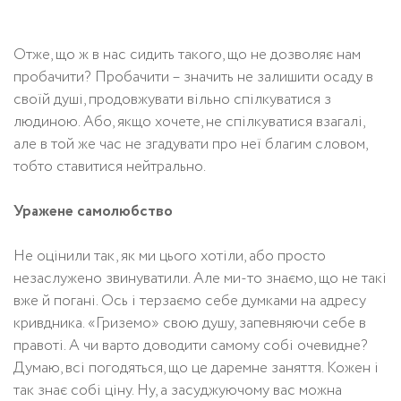
Отже, що ж в нас сидить такого, що не дозволяє нам
пробачити? Пробачити – значить не залишити осаду в
своїй душі, продовжувати вільно спілкуватися з
людиною. Або, якщо хочете, не спілкуватися взагалі,
але в той же час не згадувати про неї благим словом,
тобто ставитися нейтрально.
Уражене самолюбство
Не оцінили так, як ми цього хотіли, або просто
незаслужено звинуватили. Але ми-то знаємо, що не такі
вже й погані. Ось і терзаємо себе думками на адресу
кривдника. «Гриземо» свою душу, запевняючи себе в
правоті. А чи варто доводити самому собі очевидне?
Думаю, всі погодяться, що це даремне заняття. Кожен і
так знає собі ціну. Ну, а засуджуючому вас можна