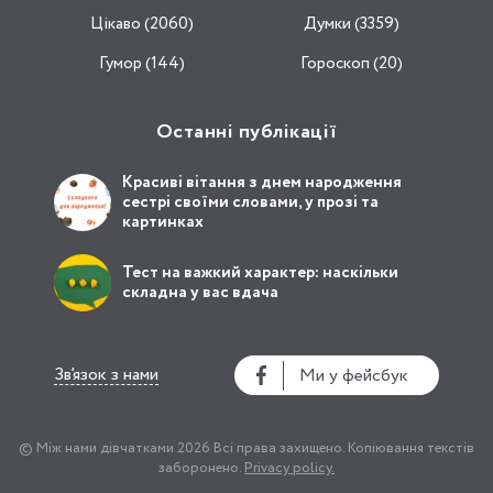
Цікаво (2060)
Думки (3359)
Гумор (144)
Гороскоп (20)
Останні публікації
Красиві вітання з днем народження
сестрі своїми словами, у прозі та
картинках
Тест на важкий характер: наскільки
складна у вас вдача
Зв’язок з нами
Ми у фейсбук
© Між нами дівчатками 2026
Всі права захищено.
Копіювання текстів
заборонено.
Privacy policy.