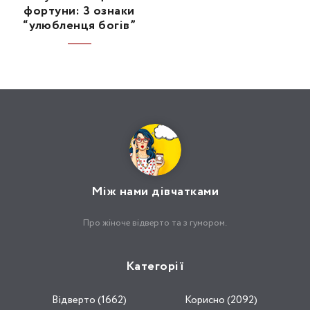
фортуни: 3 ознаки
“улюбленця богів”
Між нами дівчатками
Про жіноче відверто та з гумором.
Категорії
Відвертo (1662)
Корисно (2092)