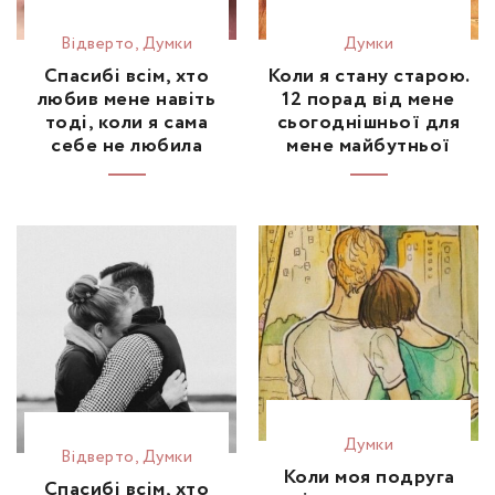
Відвертo
,
Думки
Думки
Спасибі всім, хто
Коли я стану старою.
любив мене навіть
12 порад від мене
тоді, коли я сама
сьогоднішньої для
себе не любила
мене майбутньої
Думки
Відвертo
,
Думки
Коли моя подруга
Спасибі всім, хто