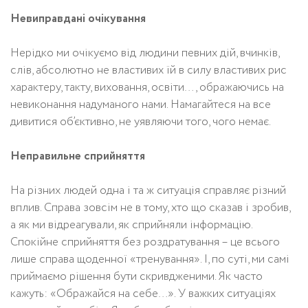
Невиправдані очікування
Нерідко ми очікуємо від людини певних дій, вчинків,
слів, абсолютно не властивих їй в силу властивих рис
характеру, такту, виховання, освіти…, ображаючись на
невиконання надуманого нами. Намагайтеся на все
дивитися об’єктивно, не уявляючи того, чого немає.
Неправильне сприйняття
На різних людей одна і та ж ситуація справляє різний
вплив. Справа зовсім не в тому, хто що сказав і зробив,
а як ми відреагували, як сприйняли інформацію.
Спокійне сприйняття без роздратування – це всього
лише справа щоденної «тренування». І, по суті, ми самі
приймаємо рішення бути скривдженими. Як часто
кажуть: «Ображайся на себе…». У важких ситуаціях