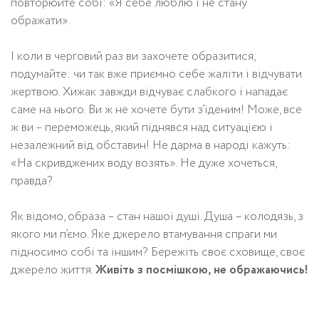
повторюйте собі: «Я себе люблю і не стану
ображати».
І коли в черговий раз ви захочете образитися,
подумайте: чи так вже приємно себе жаліти і відчувати
жертвою. Хижак завжди відчуває слабкого і нападає
саме на нього. Ви ж не хочете бути з’їденим! Може, все
ж ви – переможець, який піднявся над ситуацією і
незалежний від обставин! Не дарма в народі кажуть:
«На скривджених воду возять». Не дуже хочеться,
правда?
Як відомо, образа – стан нашої душі. Душа – колодязь, з
якого ми п’ємо. Яке джерело втамування спраги ми
підносимо собі та іншим? Бережіть своє сховище, своє
джерело життя.
Живіть з посмішкою, не ображаючись!