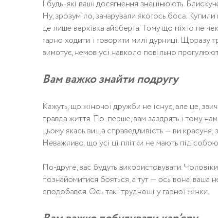
І будь-які ваші досягнення знецінюють. Блискуче
Ну, зрозуміло, зачарували якогось боса. Купили 
це лише верхівка айсберга. Тому що ніхто не чек
гарно ходити і говорити милі дурниці. Щоразу тр
вимотує, немов усі навколо повільно прогулюют
Вам важко знайти подругу
Кажуть, що жіночої дружби не існує, але це, звич
правда життя. По-перше, вам заздрять і тому нам
цьому якась вища справедливість — ви красуня, 
Неважливо, що усі ці плітки не мають під собою
По-друге, вас будуть використовувати. Чоловіки 
познайомитися бояться, а тут — ось вона, ваша не
сподобався. Ось такі труднощі у гарної жінки.