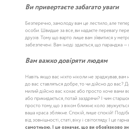
Ви привертаєте забагато уваги
Безперечно, замолоду вам це лестило, але тепер
особи. Швидше за все, ви надаєте перевагу пере
друзів. Тому що варто лише вам з’явитися у метро
забезпечені. Вам іноді здається, що паранджа — 
Вам важко довіряти людям
Навіть якщо вас ніхто ніколи не зраджував, вам 
до вас ставляться добре, то чи дійсно до вас? 
милий дійсно вас кохає або просто хоче вами в
або прикидається, потай заздрячи? І чим старшою
просто тому, що з віком ближнє коло звужується 
ваша краса зблякне. Спокій, лише спокій! Подібн
від зовнішності, статі, віку і світогляду. І це гар
самотньою. І це означає, що ви обов’язково з