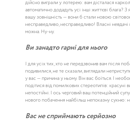
дійсно виграли у лотерею: вам дісталася каркол
автоматично додадуть усі інші життєві блага? З
вашу зовнішність — вони б стали новою світовою
несправедливо, несправедливо! Власні невдачі во
можна. Ну-ну.
Ви занадто гарні для нього
І для усіх тих, хто не передзвонив вам після по
подивилися, не те сказали, виглядали неприступ
у вас — причина у ньому. Він вас боїться. І необ
подітися від помилкових стереотипів: красуні ви
непостійні. І ось черговий ваш потенційний суп
нового побачення найбільш непоказну сукню: не
Вас не сприймають серйозно