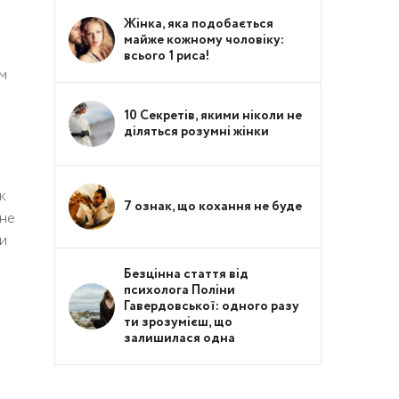
Жінка, яка подобається
майже кожному чоловіку:
всього 1 риса!
їм
10 Секретів, якими ніколи не
діляться розумні жінки
к
7 ознак, що кохання не буде
 не
ди
Безцінна стаття від
психолога Поліни
Гавердовської: одного разу
ти зрозумієш, що
залишилася одна