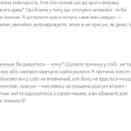
омна зовнішність. Але хто сказав, що до цього виграшу
 якого дива? Проблема у тому, що оточуючі впевнені: їм би
 іконою. А дісталася краса чомусь саме вам, невдасі —
ни, звичайно, виправдовують: вони ж не красуні, як деякі, 
бачення. Ви дивуєтеся — чому? Шукаєте причину у собі: не та
ною або, навпаки, надмірно нав’язувалися. А причина зовсім
ов’язково він у собі не впевнений, але йому не вдасться ніку
могливі, красуні — мисливиці за грошима, красуні вітряні і
утник життя одружується з сірою мишею, а ви обираєте для
 злякати б!