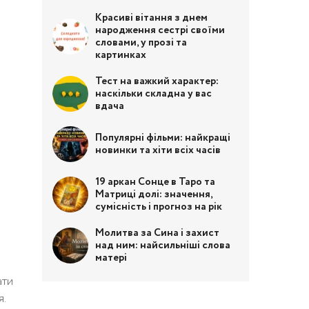
Красиві вітання з днем
народження сестрі своїми
словами, у прозі та
картинках
Тест на важкий характер:
наскільки складна у вас
вдача
Популярні фільми: найкращі
новинки та хіти всіх часів
19 аркан Сонце в Таро та
Матриці долі: значення,
сумісність і прогноз на рік
Молитва за Сина і захист
над ним: найсильніші слова
матері
ати
я.