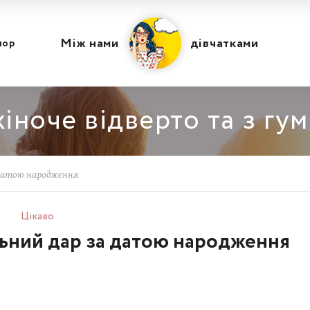
Між нами
дівчатками
мор
іноче відверто та з гу
 датою народження
Цікаво
льний дар за датою народження