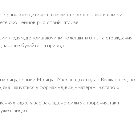
є. З раннього дитинства ви вмієте розпізнавати наміри
ретє око неймовірно сприйнятливе.
шим людям, допомагаючи їм полегшити біль та страждання.
 частіше бувайте на природі.
місяць, повний Місяць і Місяць, що спадає. Вважається, що
яка шанується у формах «діви», «матері» і «старої».
ннях, адже у вас закладено сили як творення, так і
дуже швидко.