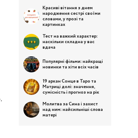
Красиві вітання з днем
народження сестрі своїми
словами, у прозі та
картинках
Тест на важкий характер:
наскільки складна у вас
вдача
Популярні фільми: найкращі
новинки та хіти всіх часів
19 аркан Сонце в Таро та
Матриці долі: значення,
сумісність і прогноз на рік
,
Молитва за Сина і захист
над ним: найсильніші слова
матері