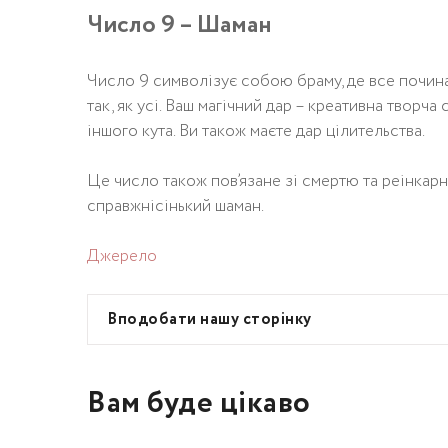
Число 9 – Шаман
Число 9 символізує собою браму, де все починаєт
так, як усі. Ваш магічний дар – креативна творча
іншого кута. Ви також маєте дар цілительства.
Це число також пов’язане зі смертю та реінкарна
справжнісінький шаман.
Джерело
Вподобати нашу сторінку
Вам буде цікаво