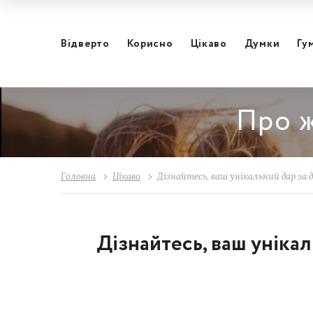
Відвертo
Корисно
Цікаво
Думки
Гу
Про ж
Головна
Цікаво
Дізнайтесь, ваш унікальний дар за
Дізнайтесь, ваш уніка