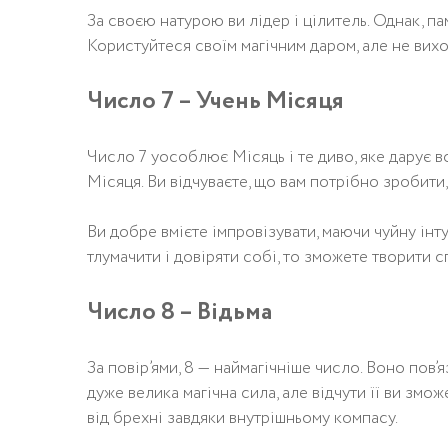
За своєю натурою ви лідер і цілитель. Однак, пам
Користуйтеся своїм магічним даром, але не вихо
Число 7 – Учень Місяця
Число 7 уособлює Місяць і те диво, яке дарує вс
Місяця. Ви відчуваєте, що вам потрібно зробити,
Ви добре вмієте імпровізувати, маючи чуйну інту
тлумачити і довіряти собі, то зможете творити 
Число 8 – Відьма
За повір’ями, 8 — наймагічніше число. Воно пов’я
дуже велика магічна сила, але відчути її ви змо
від брехні завдяки внутрішньому компасу.