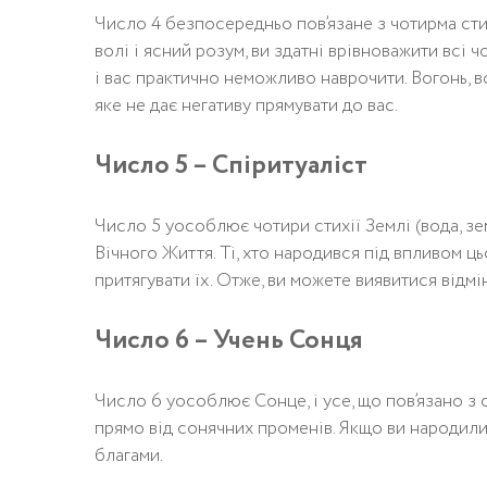
Число 4 безпосередньо пов’язане з чотирма стих
волі і ясний розум, ви здатні врівноважити всі ч
і вас практично неможливо наврочити. Вогонь, в
яке не дає негативу прямувати до вас.
Число 5 – Спіритуаліст
Число 5 уособлює чотири стихії Землі (вода, зем
Вічного Життя. Ті, хто народився під впливом ць
притягувати їх. Отже, ви можете виявитися відмі
Число 6 – Учень Сонця
Число 6 уособлює Сонце, і усе, що пов’язано з с
прямо від сонячних променів. Якщо ви народили
благами.