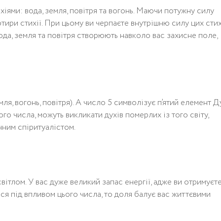
іями: вода, земля, повітря та вогонь. Маючи потужну силу
отири стихії. При цьому ви черпаєте внутрішню силу цих стих
ода, земля та повітря створюють навколо вас захисне поле,
ля, вогонь, повітря). А число 5 символізує п’ятий елемент Д
ого числа, можуть викликати духів померлих із того світу,
нним спіритуалістом.
вітлом. У вас дуже великий запас енергії, адже ви отримуєте
ся під впливом цього числа, то доля балує вас життєвими