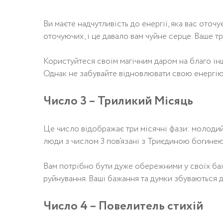
Ви маєте надчутливість до енергії, яка вас оточу
оточуючих, і це давало вам чуйне серце. Ваше т
Користуйтеся своїм магічним даром на благо ін
Однак не забувайте відновлювати свою енергію,
Число 3 – Триликий Місяць
Це число відображає три місячні фази: молодий 
люди з числом 3 пов’язані з Триєдиною богинею, 
Вам потрібно бути дуже обережними у своїх бажа
руйнування. Ваші бажання та думки збуваються 
Число 4 – Повелитель стихій