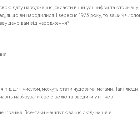
свою дату народження, скласти в ній усі цифри та отриману
д, якщо ви народилися 1 вересня 1975 року, то вашим число
аву дано вам від народження?
ння!
ся під цим числом, можуть стати чудовими магами. Такі люди
авіть нав’язувати свою волю та вводити у гіпноз.
е іграшка. Все-таки маніпулювання людьми не є