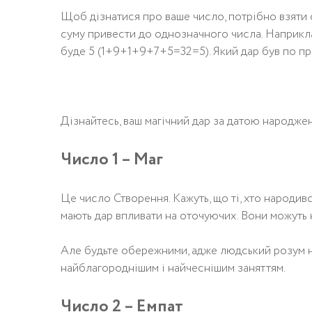
Щоб дізнатися про ваше число, потрібно взяти 
суму привести до однозначного числа. Наприкла
буде 5 (1+9+1+9+7+5=32=5). Який дар був по пр
Дізнайтесь, ваш магічний дар за датою народже
Число 1 – Маг
Це число Створення. Кажуть, що ті, хто народив
мають дар впливати на оточуючих. Вони можуть н
Але будьте обережними, адже людський розум н
найблагороднішим і найчеснішим заняттям.
Число 2 – Емпат