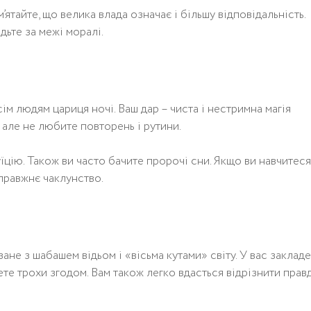
’ятайте, що велика влада означає і більшу відповідальність.
дьте за межі моралі.
ім людям цариця ночі. Ваш дар – чиста і нестримна магія
 але не любите повторень і рутини.
їцію. Також ви часто бачите пророчі сни. Якщо ви навчитеся
справжнє чаклунство.
зане з шабашем відьом і «вісьма кутами» світу. У вас заклад
жете трохи згодом. Вам також легко вдасться відрізнити прав