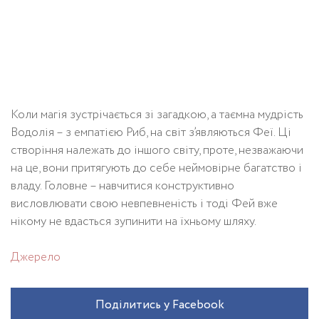
Коли магія зустрічається зі загадкою, а таємна мудрість
Водолія – ​​з емпатією Риб, на світ з’являються Феї. Ці
створіння належать до іншого світу, проте, незважаючи
на це, вони притягують до себе неймовірне багатство і
владу. Головне – навчитися конструктивно
висловлювати свою невпевненість і тоді Фей вже
нікому не вдасться зупинити на їхньому шляху.
Джерело
Поділитись у Facebook