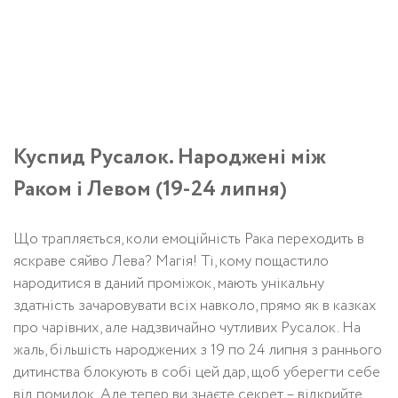
Куспид Русалок. Народжені між
Раком і Левом (19-24 липня)
Що трапляється, коли емоційність Рака переходить в
яскраве сяйво Лева? Магія! Ті, кому пощастило
народитися в даний проміжок, мають унікальну
здатність зачаровувати всіх навколо, прямо як в казках
про чарівних, але надзвичайно чутливих Русалок. На
жаль, більшість народжених з 19 по 24 липня з раннього
дитинства блокують в собі цей дар, щоб уберегти себе
від помилок. Але тепер ви знаєте секрет – відкрийте