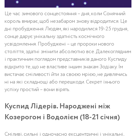
Це час зимового сонцестояння – дня, коли Сонячний
король вмирає, щоб незабаром знову відродитися. Це
дні пробудження. Людям, які народилися 19-25 грудня,
сонце дарує унікальну здатність космічного
усвідомлення. Пробуджені – це пророки нового
століття, здатні змінити абсолютно все. Далекоглядним
і практичним поглядом представників даного Куспиду
відкрито те, що не властиве іншим знакам Зодіаку. Їм
вистачає сміливості йти за своєю мрією, не дивлячись
ні на які складнощі або перешкоди. Секрет їхнього
успіху простий – вони вірять.
Куспид Лідерів. Народжені між
Козерогом і Водолієм (18-21 січня)
Сміливі, сильні і одночасно ексцентричні і унікальні,