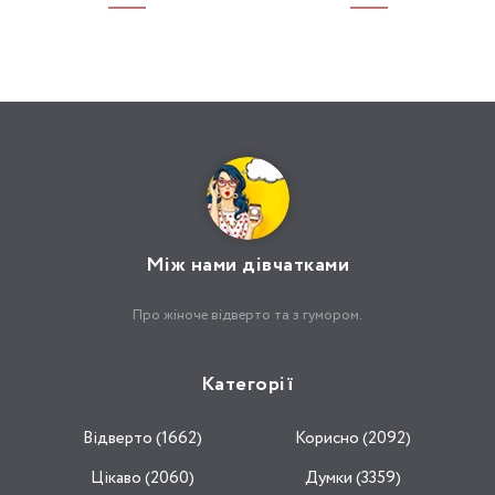
Між нами дівчатками
Про жіноче відверто та з гумором.
Категорії
Відвертo (1662)
Корисно (2092)
Цікаво (2060)
Думки (3359)