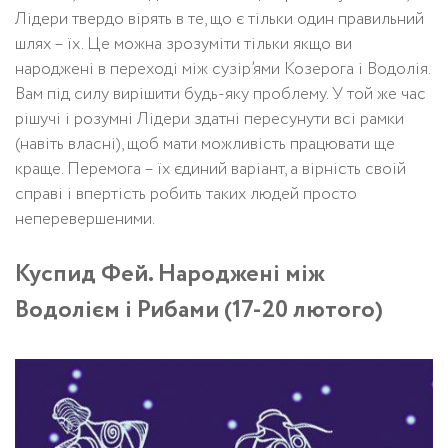
Лідери твердо вірять в те, що є тільки один правильний
шлях – їх. Це можна зрозуміти тільки якщо ви
народжені в переході між сузір’ями Козерога і Водолія.
Вам під силу вирішити будь-яку проблему. У той же час
рішучі і розумні Лідери здатні пересунути всі рамки
(навіть власні), щоб мати можливість працювати ще
краще. Перемога – їх єдиний варіант, а вірність своій
справі і впертість робить таких людей просто
неперевершеними.
Куспид Фей. Народжені між
Водолієм і Рибами (17-20 лютого)