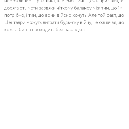
неможливим. Практичні, але емоційні, Центаври завжди
досягають мети завдяки чіткому балансу між тим, що їм
потрібно, і тим, що вони дійсно хочуть. Але той факт, що
Центаври можуть виграти будь-яку війну, не означає, що
кожна битва проходить без наслідків.