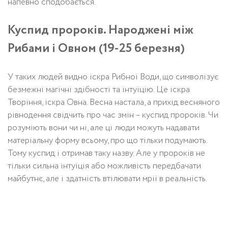
напевно сподобається.
Куспид пророків. Народжені між
Рибами і Овном (19-25 березня)
У таких людей видно іскра Рибної Води, що символізує
безмежні магічні здібності та інтуїцію. Це іскра
Творіння, іскра Овна. Весна настала, а прихід весняного
рівнодення свідчить про час змін – куспид пророків. Чи
розуміють вони чи ні, але ці люди можуть надавати
матеріальну форму всьому, про що тільки подумають.
Тому куспид і отримав таку назву. Але у пророків не
тільки сильна інтуїція або можливість передбачати
майбутнє, але і здатність втілювати мрії в реальність.