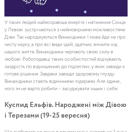
У таких людей найяскравіша енергія і натхнення Сонця
у Левові зустрічаються з неймовірними можливостями
Діви. Так народжуються Винахідники. І мова йде не про
чисту науку, а про всі види ідей, здатних змінити хід
нашого життя. Винахідники черпають свою силу в
любові. Роботодавці таких особистостей відчувають
заздрість по відношенню до підлеглих, у яких завжди є
готове рішення. Завдяки завжди здоровому глузду
Винахідники стають відмінними лідерами. Але єдине,
чого їм не варто робити – засуджувати інших і себе.
Куспид Ельфів. Народжені між Дівою
і Терезами (19-25 вересня)