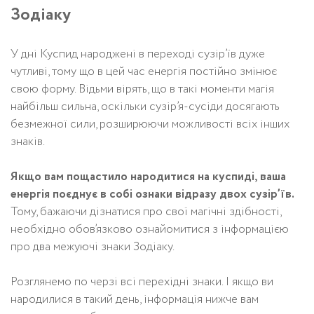
Зодіаку
У дні Куспид народжені в переході сузір’їв дуже
чутливі, тому що в цей час енергія постійно змінює
свою форму. Відьми вірять, що в такі моменти магія
найбільш сильна, оскільки сузір’я-сусіди досягають
безмежної сили, розширюючи можливості всіх інших
знаків.
Якщо вам пощастило народитися на куспиді, ваша
енергія поєднує в собі ознаки відразу двох сузір’їв.
Тому, бажаючи дізнатися про свої магічні здібності,
необхідно обов’язково ознайомитися з інформацією
про два межуючі знаки Зодіаку.
Розглянемо по черзі всі перехідні знаки. І якщо ви
народилися в такий день, інформація нижче вам