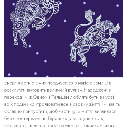
Енергія вогню в них поєднується з магією землі, і в
результаті виходить величний вулкан. Народжені в
переході між Овном і Тельцем люблять бути в курсі
всіх подій і контролювати все в своєму житті. Їм навіть
складно припустити, щоб частину їх життя виявилася
без спостереження. Героїв відрізняє упертість,
сміливість і відвага. Вони керуються покликом свого