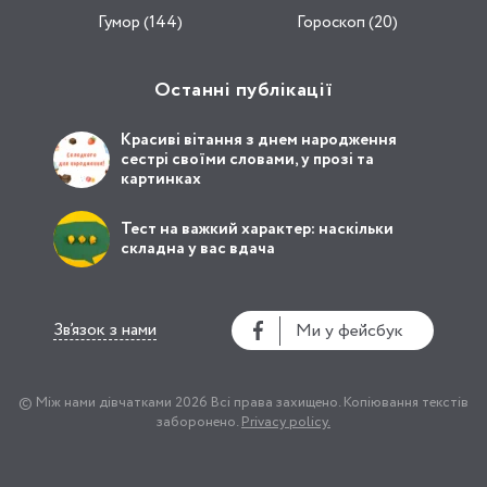
Гумор (144)
Гороскоп (20)
Останні публікації
Красиві вітання з днем народження
сестрі своїми словами, у прозі та
картинках
Тест на важкий характер: наскільки
складна у вас вдача
Зв’язок з нами
Ми у фейсбук
© Між нами дівчатками 2026
Всі права захищено.
Копіювання текстів
заборонено.
Privacy policy.