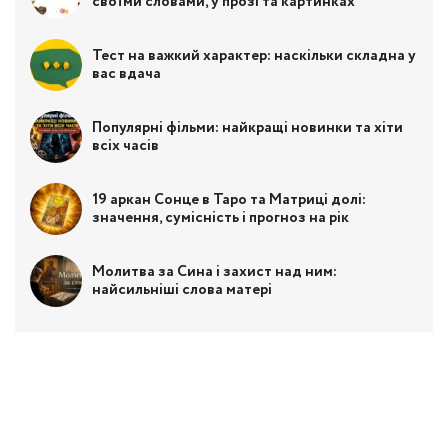
своїми словами, у прозі та картинках
Тест на важкий характер: наскільки складна у
вас вдача
Популярні фільми: найкращі новинки та хіти
всіх часів
19 аркан Сонце в Таро та Матриці долі:
значення, сумісність і прогноз на рік
Молитва за Сина і захист над ним:
найсильніші слова матері