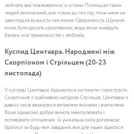
люблять висловлюватися, їх істини. Потенціал таких
людей величезний, але тільки до тих пір, поки ними не
заволоділа вузькість мислення. Одержимість Шукачів
може бути досить креативною, якщо вони знайдуть
баланс між прихильністю і любов’ю.
Куспид Центавра. Народжені між
Скорпіоном і Стрільцем (20-23
листопада)
У куспиді Центавра з’єднуються інстинкти і пристрасть
Скорпіонів з грайливою натурою Стрільців. Центаври з
давніх часів вважалися великими воїнами і вчителями.
Вони однаково добре вміють маніпулювати і
мотивувати оточуючих. Їх унікальна сила допомагає
братися за будь-яке завдання, яке для інших здається