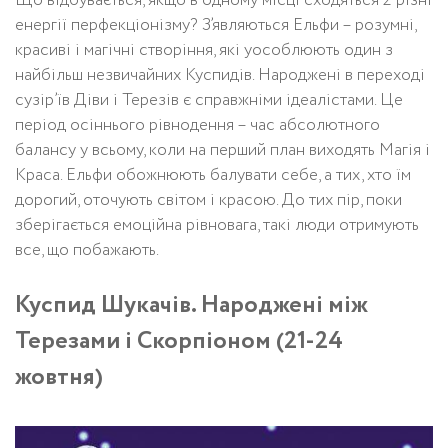
Що відбувається, якщо в одному місці сходяться 2 різні
енергії перфекціонізму? З’являються Ельфи – розумні,
красиві і магічні створіння, які уособлюють один з
найбільш незвичайних Куспидів. Народжені в переході
сузір’їв Діви і Терезів є справжніми ідеалістами. Це
період осіннього рівнодення – час абсолютного
балансу у всьому, коли на перший план виходять Магія і
Краса. Ельфи обожнюють балувати себе, а тих, хто їм
дорогий, оточують світом і красою. До тих пір, поки
зберігається емоційна рівновага, такі люди отримують
все, що побажають.
Куспид Шукачів. Народжені між
Терезами і Скорпіоном (21-24
жовтня)