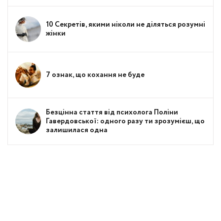
10 Секретів, якими ніколи не діляться розумні
жінки
7 ознак, що кохання не буде
Безцінна стаття від психолога Поліни
Гавердовської: одного разу ти зрозумієш, що
залишилася одна