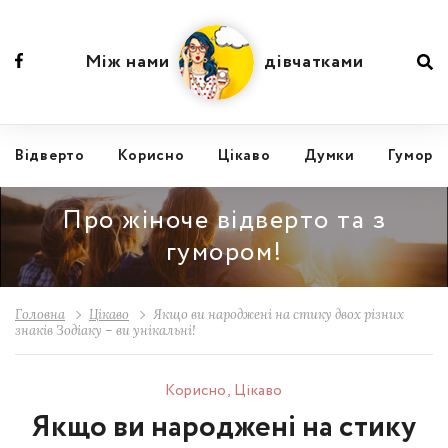
Між нами
дівчатками
Відвертo
Корисно
Цікаво
Думки
Гумор
Про жіноче відверто та з
гумором!
Головна
Цікаво
Якщо ви народжені на стику двох різних
знаків Зодіаку – ви унікальні!
Корисно
,
Цікаво
Якщо ви народжені на стику