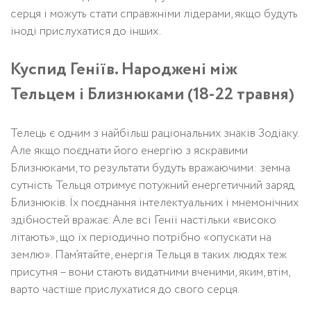
серця і можуть стати справжніми лідерами, якщо будуть
іноді прислухатися до інших.
Куспид Геніїв. Народжені між
Тельцем і Близнюками (18-22 травня)
Телець є одним з найбільш раціональних знаків Зодіаку.
Але якщо поєднати його енергію з яскравими
Близнюками, то результати будуть вражаючими: земна
сутність Тельця отримує потужний енергетичний заряд
Близнюків. Їх поєднання інтелектуальних і мнемонічних
здібностей вражає. Але всі Генії настільки «високо
літають», що їх періодично потрібно «опускати на
землю». Пам’ятайте, енергія Тельця в таких людях теж
присутня – вони стають видатними вченими, яким, втім,
варто частіше прислухатися до свого серця.