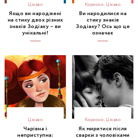
Цікаво
Корисно
,
Цікаво
Якщо ви народжені
Ви народилися на
на стику двох різних
стику знаків
знаків Зодіаку – ви
Зодіаку? Ось що це
унікальні!
означає
Цікаво
Корисно
,
Цікаво
Чарівна і
Як миритися після
неприступна:
сварки з чоловіками