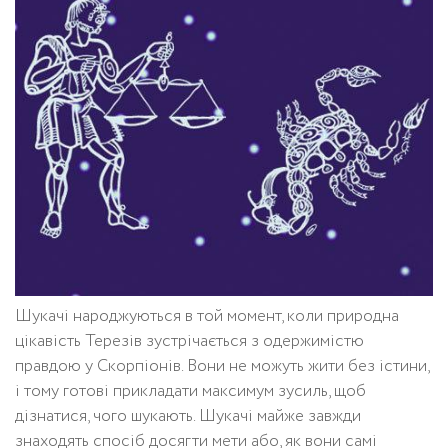
Шукачі народжуються в той момент, коли природна
цікавість Терезів зустрічається з одержимістю
правдою у Скорпіонів. Вони не можуть жити без істини,
і тому готові прикладати максимум зусиль, щоб
дізнатися, чого шукають. Шукачі майже завжди
знаходять спосіб досягти мети або, як вони самі