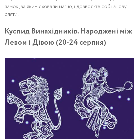
замок, за яким сховали магію, і дозвольте собі знову
сяяти!
Куспид Винахідників. Народжені між
Левом і Дівою (20-24 серпня)