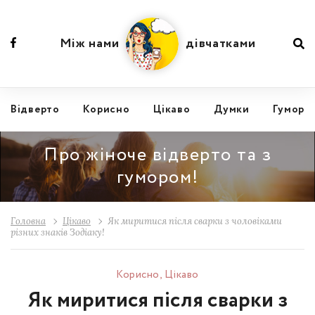
Між нами
дівчатками
Відвертo
Корисно
Цікаво
Думки
Гумор
Про жіноче відверто та з
гумором!
Головна
Цікаво
Як миритися після сварки з чоловіками
різних знаків Зодіаку!
Корисно
,
Цікаво
Як миритися після сварки з