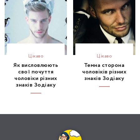
Цікаво
Цікаво
Як висловлюють
Темна сторона
свої почуття
чоловіків різних
чоловіки різних
знаків Зодіаку
знаків Зодіаку