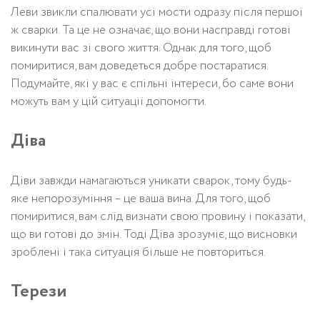
Леви звикли спалювати усі мости одразу після першої
ж сварки. Та це не означає, що вони насправді готові
викинути вас зі свого життя. Однак для того, щоб
помиритися, вам доведеться добре постаратися.
Подумайте, які у вас є спільні інтереси, бо саме вони
можуть вам у цій ситуації допомогти.
Діва
Діви завжди намагаються уникати сварок, тому будь-
яке непорозуміння – це ваша вина. Для того, щоб
помиритися, вам слід визнати свою провину і показати,
що ви готові до змін. Тоді Діва зрозуміє, що висновки
зроблені і така ситуація більше не повториться.
Терези