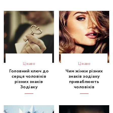
Цікаво
Цікаво
Головний ключ до
Чим жінки різних
серця чоловіків
знаків зодіаку
різних знаків
приваблюють
Зодіаку
чоловіків