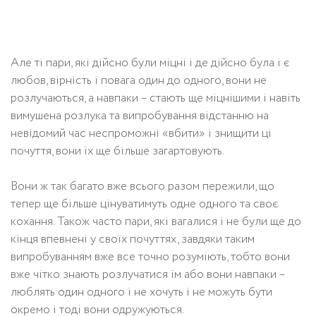
Але ті пари, які дійсно були міцні і де дійсно була і є
любов, вірність і повага один до одного, вони не
розлучаються, а навпаки – стають ще міцнішими і навіть
вимушена розлука та випробування відстанню на
невідомий час неспроможні «вбити» і знищити ці
почуття, вони їх ще більше загартовують.
Вони ж так багато вже всього разом пережили, що
тепер ще більше цінуватимуть одне одного та своє
кохання. Також часто пари, які вагалися і не були ще до
кінця впевнені у своїх почуттях, завдяки таким
випробуванням вже все точно розуміють, тобто вони
вже чітко знають розлучатися їм або вони навпаки –
люблять один одного і не хочуть і не можуть бути
окремо і тоді вони одружуються.