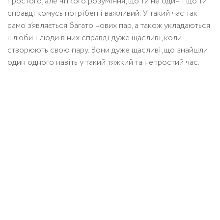
простого, але чіткого розуміння, що ти не один і що ти
справді комусь потрібен і важливий. У такий час так
само з’являється багато нових пар, а також укладаються
шлюби і люди в них справді дуже щасливі, коли
створюють свою пару. Вони дуже щасливі, що знайшли
один одного навіть у такий тяжкий та непростий час.