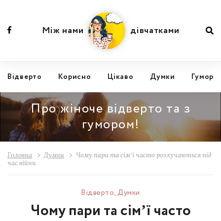
Між нами
дівчатками
Відвертo
Корисно
Цікаво
Думки
Гумор
Про жіноче відверто та з
гумором!
Головна
Думки
Чому пари та сімʼї часто розлучаються під
час війни
Відвертo
,
Думки
Чому пари та сімʼї часто