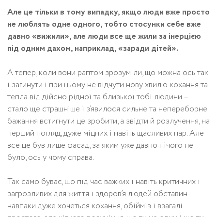
Але це тільки в тому випадку, якщо люди вже просто
не люблять одне одного, тобто стосунки себе вже
давно «вижили», але люди все ще жили за інерцією
під одним дахом, наприклад, «заради дітей».
А тепер, коли вони раптом зрозуміли, що можна ось так
і загинути і при цьому не відчути нову хвилю кохання та
тепла від дійсно рідної та близької тобі людини –
стало ще страшніше і з’явилося сильне та непереборне
бажання встигнути це зробити, а звідти й розлучення, на
перший погляд, дуже міцних і навіть щасливих пар. Але
все це був лише фасад, за яким уже давно нічого не
було, ось у чому справа.
Так само буває, що під час важких і навіть критичних і
загрозливих для життя і здоров’я людей обставин
навпаки дуже хочеться кохання, обіймів і взагалі