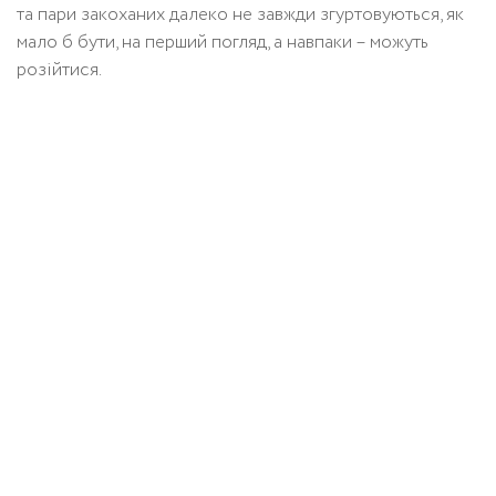
та пари закоханих далеко не завжди згуртовуються, як
мало б бути, на перший погляд, а навпаки – можуть
розійтися.