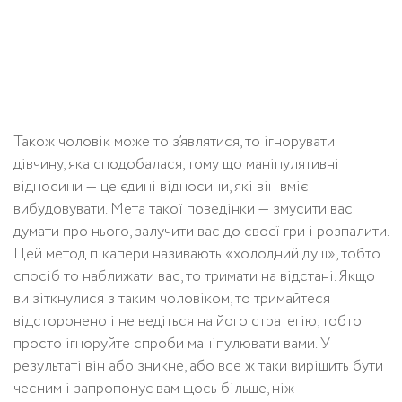
Також чоловік може то з’являтися, то ігнорувати
дівчину, яка сподобалася, тому що маніпулятивні
відносини — це єдині відносини, які він вміє
вибудовувати. Мета такої поведінки — змусити вас
думати про нього, залучити вас до своєї гри і розпалити.
Цей метод пікапери називають «холодний душ», тобто
спосіб то наближати вас, то тримати на відстані. Якщо
ви зіткнулися з таким чоловіком, то тримайтеся
відсторонено і не ведіться на його стратегію, тобто
просто ігноруйте спроби маніпулювати вами. У
результаті він або зникне, або все ж таки вирішить бути
чесним і запропонує вам щось більше, ніж