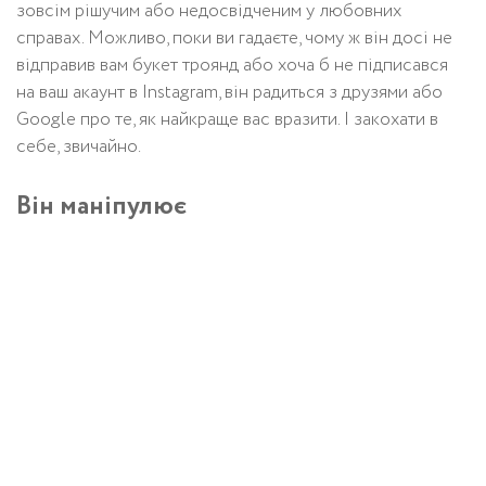
зовсім рішучим або недосвідченим у любовних
справах. Можливо, поки ви гадаєте, чому ж він досі не
відправив вам букет троянд або хоча б не підписався
на ваш акаунт в Instagram, він радиться з друзями або
Google про те, як найкраще вас вразити. І закохати в
себе, звичайно.
Він маніпулює