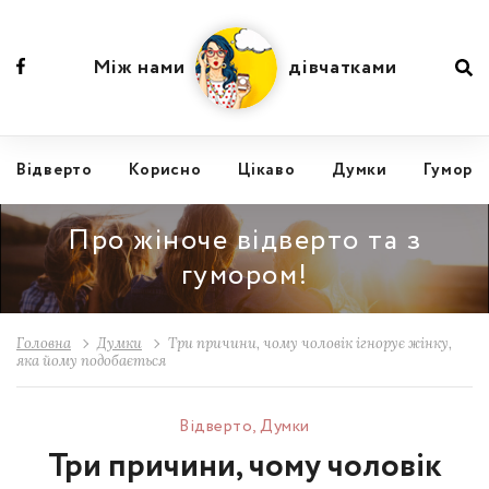
Між нами
дівчатками
Відвертo
Корисно
Цікаво
Думки
Гумор
Про жіноче відверто та з
гумором!
Головна
Думки
Три причини, чому чоловік ігнорує жінку,
яка йому подобається
Відвертo
,
Думки
Три причини, чому чоловік