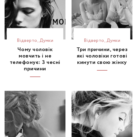
Відвертo
,
Думки
Відвертo
,
Думки
Чому чоловік
Три причини, через
мовчить і не
які чоловіки готові
телефонує: 3 чесні
кинути свою жінку
причини