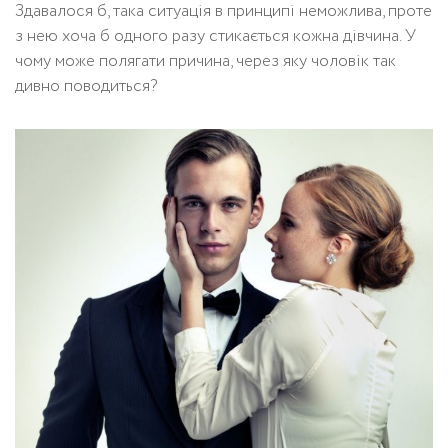
Здавалося б, така ситуація в принципі неможлива, проте
з нею хоча б одного разу стикається кожна дівчина. У
чому може полягати причина, через яку чоловік так
дивно поводиться?