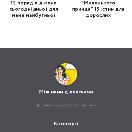
12 порад від мене
“Маленького
сьогоднішньої для
принца” 15 істин для
мене майбутньої
дорослих
Між нами дівчатками
Про жіноче відверто та з гумором.
Категорії