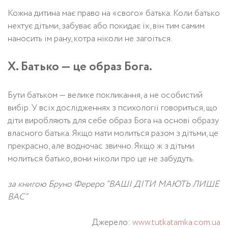
Кожна дитина має право на «свого» батька. Коли батько
нехтує дітьми, забуває або покидає їх, він тим самим
наносить їм рану, котра ніколи не загоїться.
X. Батько — це образ Бога.
Бути батьком — велике покликання, а не особистий
вибір. У всіх дослідженнях з психології говориться, що
діти виробляють для себе образ Бога на основі образу
власного батька. Якщо мати молиться разом з дітьми, це
прекрасно, але водночас звично. Якщо ж з дітьми
молиться батько, вони ніколи про це не забудуть.
за книгою Бруно Фереро “ВАШІ ДІТИ МАЮТЬ ЛИШЕ
ВАС”
Джерело:
www.tutkatamka.com.ua