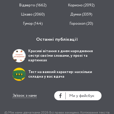
Відвертo (1662)
Корисно (2092)
Цікаво (2060)
Думки (3359)
Гумор (144)
Гороскоп (20)
Останні публікації
Красиві вітання з днем народження
сестрі своїми словами, у прозі та
картинках
Тест на важкий характер: наскільки
складна у вас вдача
Зв’язок з нами
Ми у фейсбук
© Між нами дівчатками 2026
Всі права захищено.
Копіювання текстів