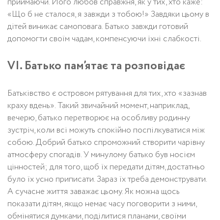
приймаючи. Його любов справжня, як у тих, хто каже:
«Що б не сталося, я завжди з тобою!» Завдяки цьому в
дітей виникає самоповага. Батько завжди готовий
допомогти своїм чадам, компенсуючи їхні слабкості.
VI. Батько пам’ятає та розповідає
Батьківство є островом рятування для тих, хто «зазнав
краху вдень». Такий звичайний момент, наприклад,
вечерю, батько перетворює на особливу родинну
зустріч, коли всі можуть спокійно поспілкуватися між
собою. Добрий батько спроможний створити чарівну
атмосферу спогадів. У минулому батько був носієм
цінностей; для того, щоб їх передати дітям, достатньо
було їх усно приписати. Зараз їх треба демонструвати.
А сучасне життя заважає цьому. Як можна щось
показати дітям, якщо немає часу поговорити з ними,
обмінятися думками, поділитися планами, своїми