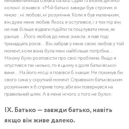
ненайвеличніша ознака батька. Один із в’язнів дитячої
колонії зізнався: «Мій батько завжди був строгим зі
мною : ні любові, ні розуміння. Коли я був маленьким,
він дуже мене любив. Якось я оступився, і з тих пір він
не мав більше відваги підійти та поцілувати мене, як
раніше… Його любов до мене зникла: я мав тоді
тринадцять років… Він забрав у мене свою любов у той
момент, коли вона була мені найбільше потрібна…
Нікому було розповісти про свої проблеми. Якщо я
опустився так низько, то в цьому є доля батьківської
вини… На його місці я повівся б інакше. Не покинув би
свого сина у скрутний момент. Справжнім батьківським
розумінням я б сприяв тому, аби він повернувся на
правильний шлях. А в мене нічого з того не було».
IX. Батько — завжди батько, навіть
якщо він живе далеко.