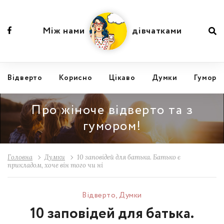
Між нами
дівчатками
Відвертo
Корисно
Цікаво
Думки
Гумор
Про жіноче відверто та з
гумором!
Головна
Думки
10 заповідей для батька. Батько є
прикладом, хоче він того чи ні
Відвертo
,
Думки
10 заповідей для батька.