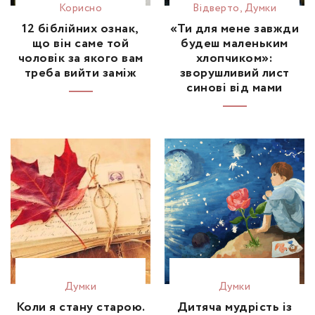
Корисно
Відвертo
,
Думки
12 біблійних ознак,
«Ти для мене завжди
що він саме той
будеш маленьким
чоловік за якого вам
хлопчиком»:
треба вийти заміж
зворушливий лист
синові від мами
Думки
Думки
Коли я стану старою.
Дитяча мудрість із