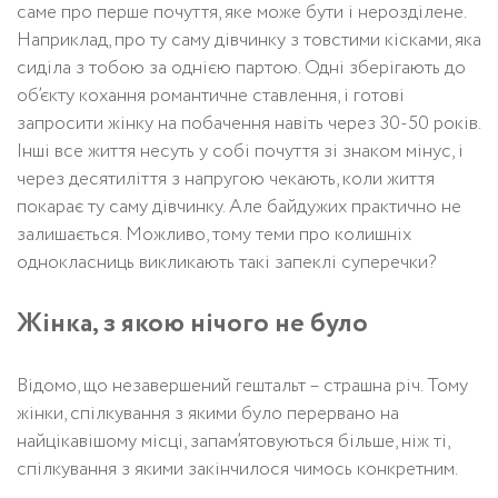
саме про перше почуття, яке може бути і нерозділене.
Наприклад, про ту саму дівчинку з товстими кісками, яка
сиділа з тобою за однією партою. Одні зберігають до
об’єкту кохання романтичне ставлення, і готові
запросити жінку на побачення навіть через 30-50 років.
Інші все життя несуть у собі почуття зі знаком мінус, і
через десятиліття з напругою чекають, коли життя
покарає ту саму дівчинку. Але байдужих практично не
залишається. Можливо, тому теми про колишніх
однокласниць викликають такі запеклі суперечки?
Жінка, з якою нічого не було
Відомо, що незавершений гештальт – страшна річ. Тому
жінки, спілкування з якими було перервано на
найцікавішому місці, запам’ятовуються більше, ніж ті,
спілкування з якими закінчилося чимось конкретним.