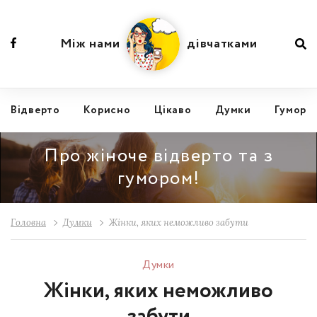
Між нами
дівчатками
Відвертo
Корисно
Цікаво
Думки
Гумор
Про жіноче відверто та з
гумором!
Головна
Думки
Жінки, яких неможливо забути
Думки
Жінки, яких неможливо
забути