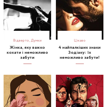
Відвертo
,
Думки
Цікаво
Жінка, яку важко
4 найпалкіших знаки
кохати і неможливо
Зодіаку: їх
забути
неможливо забути!