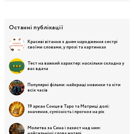
Останні публікації
Красиві вітання з днем народження сестрі
своїми словами, у прозі та картинках
Тест на важкий характер: наскільки складна у
вас вдача
Популярні фільми: найкращі новинки та хіти
всіх часів
19 аркан Сонце в Таро та Матриці долі:
значення, сумісність і прогноз на рік
Молитва за Сина і захист над ним:
найсильніші слова матері