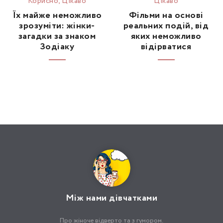
Корисно
,
Цікаво
Цікаво
Їх майже неможливо
Фільми на основі
зрозуміти: жінки-
реальних подій, від
загадки за знаком
яких неможливо
Зодіаку
відірватися
Між нами дівчатками
Про жіноче відверто та з гумором.