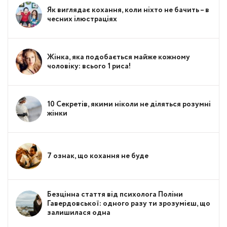
Як виглядає кохання, коли ніхто не бачить – в
чесних ілюстраціях
Жінка, яка подобається майже кожному
чоловіку: всього 1 риса!
10 Секретів, якими ніколи не діляться розумні
жінки
7 ознак, що кохання не буде
Безцінна стаття від психолога Поліни
Гавердовської: одного разу ти зрозумієш, що
залишилася одна