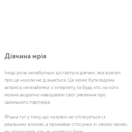
Дівчина мрія
Іноді роль незабутньої дістається дівчині, яка взагалі
про це ніколи не дізнається. Це може бути відома
актриса, незнайомка з інтернету, та будь хто, на кого
можна акуратно навішувати свої уявлення про
ідеального партнера.
Фішка тут у тому, що чоловік не спілкується із
реальною жінкою, а проживає стосунки зі своєю мрією,
які протікають так, як хочеться йому.