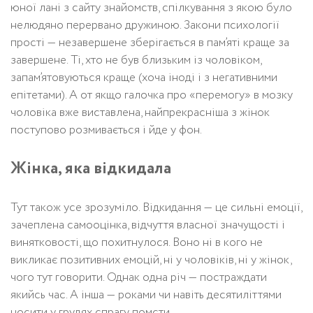
юної лані з сайту знайомств, спілкування з якою було
нелюдяно перервано дружиною. Закони психології
прості — незавершене зберігається в пам’яті краще за
завершене. Ті, хто не був близьким із чоловіком,
запам’ятовуються краще (хоча іноді і з негативними
епітетами). А от якщо галочка про «перемогу» в мозку
чоловіка вже виставлена, найпрекрасніша з жінок
поступово розмивається і йде у фон.
Жінка, яка відкидала
Тут також усе зрозуміло. Відкидання — це сильні емоції,
зачеплена самооцінка, відчуття власної значущості і
винятковості, що похитнулося. Воно ні в кого не
викликає позитивних емоцій, ні у чоловіків, ні у жінок,
чого тут говорити. Однак одна річ — постраждати
якийсь час. А інша — роками чи навіть десятиліттями
носити у грудях спрагу помсти.