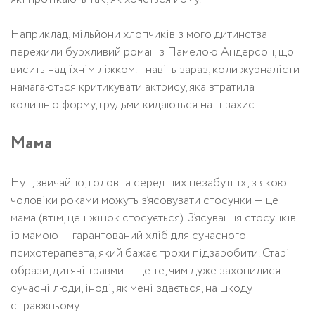
Наприклад, мільйони хлопчиків з мого дитинства
пережили бурхливий роман з Памелою Андерсон, що
висить над їхнім ліжком. І навіть зараз, коли журналісти
намагаються критикувати актрису, яка втратила
колишню форму, грудьми кидаються на її захист.
Мама
Ну і, звичайно, головна серед цих незабутніх, з якою
чоловіки роками можуть з’ясовувати стосунки — це
мама (втім, це і жінок стосується). З’ясування стосунків
із мамою — гарантований хліб для сучасного
психотерапевта, який бажає трохи підзаробити. Старі
образи, дитячі травми — це те, чим дуже захопилися
сучасні люди, іноді, як мені здається, на шкоду
справжньому.