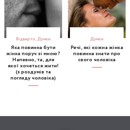
Відвертo
,
Думки
Думки
Яка повинна бути
Речі, які кожна жінка
жінка поруч зі мною?
повинна знати про
Напевно, та, для
свого чоловіка
якої хочеться жити!
(з роздумів та
погляду чоловіка)