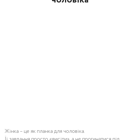
Жінка – це як планка для чоловіка.
Її завдання просто «висіти», а не прогинатися під