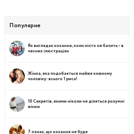
Популярне
Як виглядає кохання, коли ніхто не бачить – в
чесних ілюстраціях
Жінка, яка подобається майже кожному
чоловіку: всього 1 риса!
10 Секретів, якими ніколи не діляться розумні
жінки
7 ознак, що кохання не буде