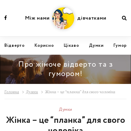
Між нами
дівчатками
Відвертo
Корисно
Цікаво
Думки
Гумор
Про жіноче відверто та з
гумором!
Головна
Думки
Жінка – це “планка” для свого чоловіка
Думки
Жінка – це “планка” для свого
чоловіка