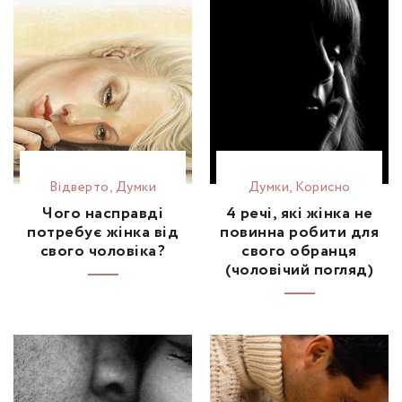
Відвертo
,
Думки
Думки
,
Корисно
Чого насправді
4 речі, які жінка не
потребує жінка від
повинна робити для
свого чоловіка?
свого обранця
(чоловічий погляд)