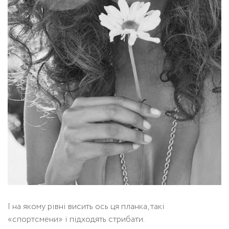
І на якому рівні висить ось ця планка, такі
«спортсмени» і підходять стрибати.