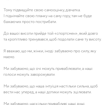
Тому підвищуйте свою самооцінку, дівчатка.
І піднімайте свою планку на саму гору, там не буде
бажаючих просто пострибати.
До вашої висоти прийде той «спортсмен», який довго
та кропітливо тренувався, щоб подолати саме ту висоту.
Я вважаю, що ми, жінки, іноді забуваємо про силу, яку
маємо.
Ми забуваємо, що очі можуть приваблювати, а наші
голоси можуть заворожувати.
Ми забуваємо, що наша інтуїція настільки сильна, щоб
вести нас уперед, а наші дотики можуть зцілювати.
Ми забуваємо, наскільки привабливі наші душі.