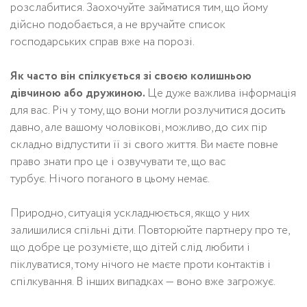
розслабитися. Заохочуйте займатися тим, що йому
дійсно подобається, а не вручайте список
господарських справ вже на порозі.
Як часто він спілкується зі своєю колишньою
дівчиною або дружиною.
Це дуже важлива інформація
для вас. Річ у тому, що вони могли розлучитися досить
давно, але вашому чоловікові, можливо, до сих пір
складно відпустити її зі свого життя. Ви маєте повне
право знати про це і озвучувати те, що вас
турбує. Нічого поганого в цьому немає.
Природно, ситуація ускладнюється, якщо у них
залишилися спільні діти. Повторюйте партнеру про те,
що добре це розумієте, що дітей слід любити і
піклуватися, тому нічого не маєте проти контактів і
спілкування. В інших випадках — воно вже загрожує.