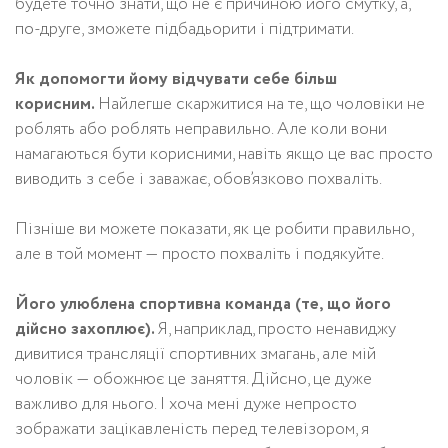
будете точно знати, що не є причиною його смутку, а,
по-друге, зможете підбадьорити і підтримати.
Як допомогти йому відчувати себе більш
корисним.
Найлегше скаржитися на те, що чоловіки не
роблять або роблять неправильно. Але коли вони
намагаються бути корисними, навіть якщо це вас просто
виводить з себе і заважає, обов’язково похваліть.
Пізніше ви можете показати, як це робити правильно,
але в той момент — просто похваліть і подякуйте.
Його улюблена спортивна команда (те, що його
дійсно захоплює).
Я, наприклад, просто ненавиджу
дивитися трансляції спортивних змагань, але мій
чоловік — обожнює це заняття. Дійсно, це дуже
важливо для нього. І хоча мені дуже непросто
зображати зацікавленість перед телевізором, я