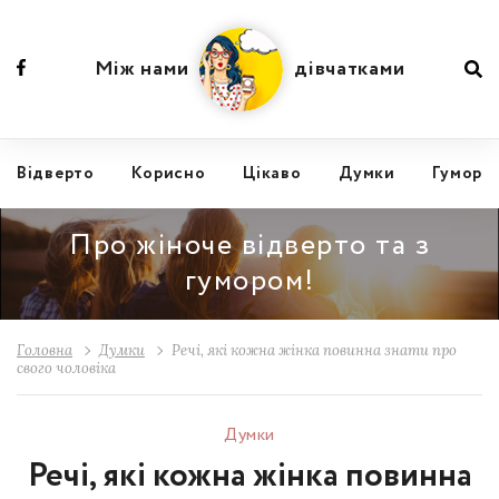
Між нами
дівчатками
Відвертo
Корисно
Цікаво
Думки
Гумор
Про жіноче відверто та з
гумором!
Головна
Думки
Речі, які кожна жінка повинна знати про
свого чоловіка
Думки
Речі, які кожна жінка повинна