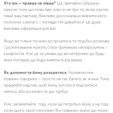
Хто він — правша чи лівша?
Це, звичайно, образно
кажучи, тому що мова йде зовсім не про те, якою рукою
пише ваш партнер. Важливо досконально вивчити його
політичні симпатії і погляди. Не дивуйтеся: це дуже
важлива інформація для вас.
Якщо ви тільки почали зустрічатися, то подібні розмови
і розпитування можуть стати причиною непорозумінь і
конфліктів. Але це за умови, що ви нетерпимі до будь-
яких поглядів, що відрізняються від ваших.
Як допомогти йому розкритися.
Чоловіки теж
повинні говорити — просто не так багато, як жінки. Тому
працюйте над тим, щоб йому хотілося поділитися
чимось або розповісти, що турбує.
Але, запам’ятайте: тоді, коли це потрібно йому, а не тоді,
коли цього захотілося вам. Він повинен знати, що може