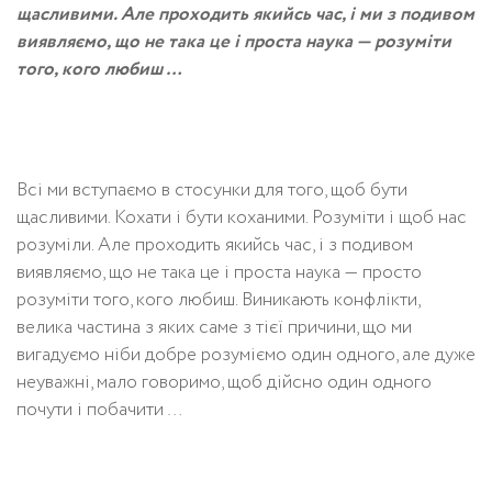
щасливими. Але проходить якийсь час, і ми з подивом
виявляємо, що не така це і проста наука — розуміти
того, кого любиш …
Всі ми вступаємо в стосунки для того, щоб бути
щасливими. Кохати і бути коханими. Розуміти і щоб нас
розуміли. Але проходить якийсь час, і з подивом
виявляємо, що не така це і проста наука — просто
розуміти того, кого любиш. Виникають конфлікти,
велика частина з яких саме з тієї причини, що ми
вигадуємо ніби добре розуміємо один одного, але дуже
неуважні, мало говоримо, щоб дійсно один одного
почути і побачити …