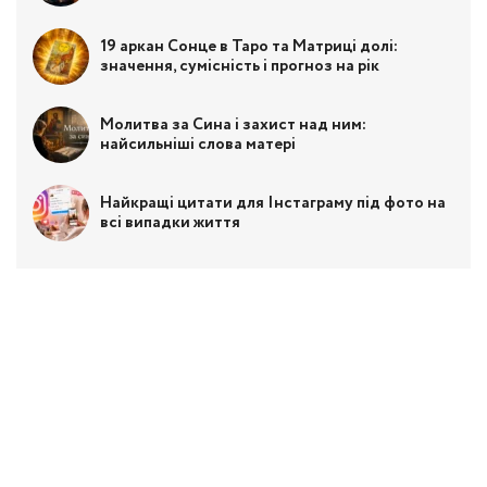
19 аркан Сонце в Таро та Матриці долі:
значення, сумісність і прогноз на рік
Молитва за Сина і захист над ним:
найсильніші слова матері
Найкращі цитати для Інстаграму під фото на
всі випадки життя