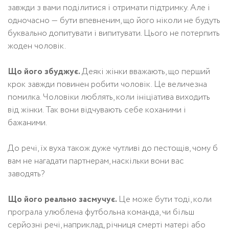
завжди з вами поділитися і отримати підтримку. Але і
одночасно — бути впевненим, що його ніколи не будуть
буквально допитувати і випитувати. Цього не потерпить
жоден чоловік.
Що його збуджує.
Деякі жінки вважають, що перший
крок завжди повинен робити чоловік. Це величезна
помилка. Чоловіки люблять, коли ініціатива виходить
від жінки. Так вони відчувають себе коханими і
бажаними.
До речі, їх вуха також дуже чутливі до пестощів, чому б
вам не нагадати партнерам, наскільки вони вас
заводять?
Що його реально засмучує.
Це може бути тоді, коли
програла улюблена футбольна команда, чи більш
серйозні речі, наприклад, річниця смерті матері або