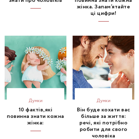
знати про чоловіків
повинна знати кожна
жінка. Запам’ятайте
ці цифри!
Думки
Думки
10 фактів,які
Він буде кохати вас
повинна знати кожна
більше за життя:
жінка:
речі, які потрібно
робити для свого
чоловіка