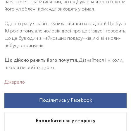
намагаюся цікавитися тим, що відбувається хоча б, коли
його улюблені команди виходять у фінал.
Одного разу я навіть купила квитки на стадіон! Це було
10 років тому, але чоловік досі про це згадує і говорить,
що це був один з найкращих подарунків, які він коли-
небудь отримував.
Що дійсно ранить його почуття.
Дізнайтеся і ніколи,
ніколи не робіть цього!
Джерело
Поділитись у Facebook
Вподобати нашу сторінку