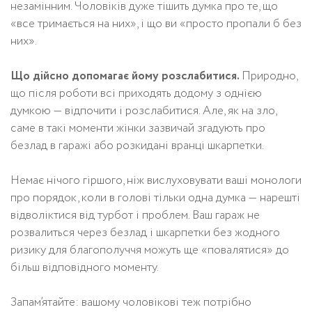
незамінним. Чоловіків дуже тішить думка про те, що
«все тримається на них», і що ви «просто пропали б без
них».
Що дійсно допомагає йому розслабитися.
Природно,
що після роботи всі приходять додому з однією
думкою — відпочити і розслабитися. Але, як на зло,
саме в такі моменти жінки зазвичай згадують про
безлад в гаражі або розкидані вранці шкарпетки.
Немає нічого гіршого, ніж вислуховувати ваші монологи
про порядок, коли в голові тільки одна думка — нарешті
відволіктися від турбот і проблем. Ваш гараж не
розвалиться через безлад і шкарпетки без жодного
ризику для благополуччя можуть ще «повалятися» до
більш відповідного моменту.
Запам’ятайте: вашому чоловікові теж потрібно