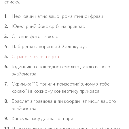
списку.
Неоновий напис вашої романтичної фрази
Ювелірний бокс срібних прикрас
Спільне фото на холсті
Набір для створення 3D зліпку рук
Справжня сяюча зірка
Годинник з епоксидної смоли з датою вашого
знайомства
Скринька “10 причин-конвертиків, чому я тебе
кохаю” і в кожному конвертику прикраса
Браслет з гравіюванням координат місця вашого
знайомства
Капсула часу для вашої пари
Парна прикраса, яка доповнює одна одну (частина