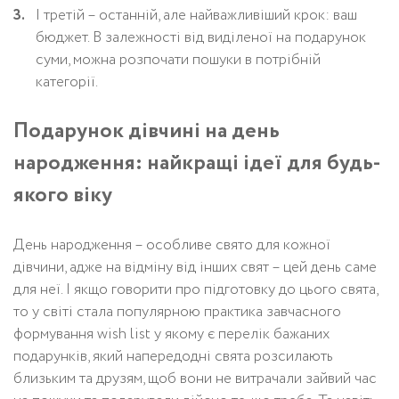
І третій – останній, але найважливіший крок: ваш
бюджет. В залежності від виділеної на подарунок
суми, можна розпочати пошуки в потрібній
категорії.
Подарунок дівчині на день
народження: найкращі ідеї для будь-
якого віку
День народження – особливе свято для кожної
дівчини, адже на відміну від інших свят – цей день саме
для неї. І якщо говорити про підготовку до цього свята,
то у світі стала популярною практика завчасного
формування wish list у якому є перелік бажаних
подарунків, який напередодні свята розсилають
близьким та друзям, щоб вони не витрачали зайвий час