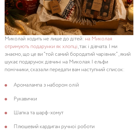
Миколай ходить не лише до дітей:
на Миколая
отримують подарунки як хлопці
, так і дівчата. І ми
знаємо, що це ви “той самий бородатий чарівник” , який
шукає подарунок дівчині на Миколая. І ельфи
помічники, сказали передати вам наступний список:
Аромалампа з набором олій
Рукавички
Шапка та шарф-хомут
Плюшевий кардиган ручної роботи