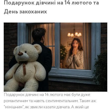
Подарунок дівчині на 14 лютого та
День закоханих
Подарунок дівчині на 14 лютого має бути дуже
романтичним та навіть сентиментальним. Таким аж
“мімішним”, як звикли казати дівчата. А який це