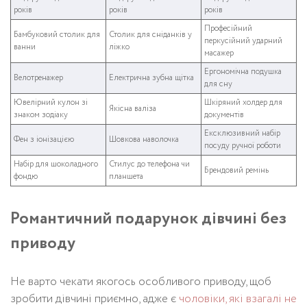
років
років
років
Професійний
Бамбуковий столик для
Столик для сніданків у
перкусійний ударний
ванни
ліжко
масажер
Ергономічна подушка
Велотренажер
Електрична зубна щітка
для сну
Ювелірний кулон зі
Шкіряний холдер для
Якісна валіза
знаком зодіаку
документів
Ексклюзивний набір
Фен з іонізацією
Шовкова наволочка
посуду ручної роботи
Набір для шоколадного
Стилус до телефона чи
Брендовий ремінь
фондю
планшета
Романтичний подарунок дівчині без
приводу
Не варто чекати якогось особливого приводу, щоб
зробити дівчині приємно, адже є
чоловіки, які взагалі не