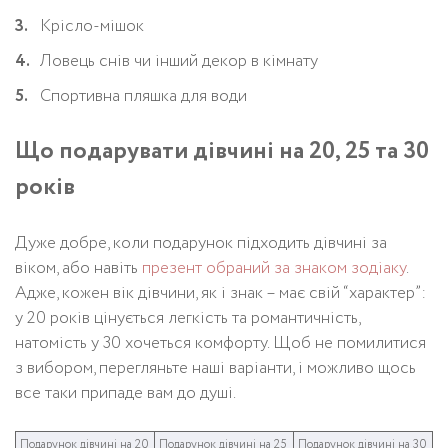
Крісло-мішок
Ловець снів чи інший декор в кімнату
Спортивна пляшка для води
Що подарувати дівчині на 20, 25 та 30
років
Дуже добре, коли подарунок підходить дівчині за
віком, або навіть
презент обраний за знаком зодіаку
.
Адже, кожен вік дівчини, як і знак – має свій “характер”:
у 20 років цінується легкість та романтичність,
натомість у 30 хочеться комфорту. Щоб не помилитися
з вибором, перегляньте наші варіанти, і можливо щось
все таки припаде вам до душі.
Подарунок дівчині на 20
Подарунок дівчині на 25
Подарунок дівчині на 30