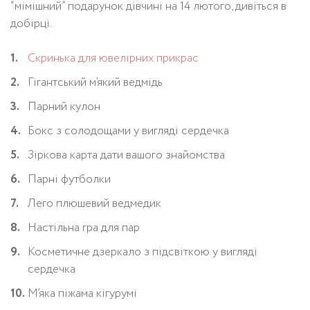
“мімішний” подарунок дівчині на 14 лютого, дивіться в
добірці.
Скринька для ювелірних прикрас
Гігантський м’який ведмідь
Парний кулон
Бокс з солодощами у вигляді сердечка
Зіркова карта дати вашого знайомства
Парні футболки
Лего плюшевий ведмедик
Настільна гра для пар
Косметичне дзеркало з підсвіткою у вигляді
сердечка
М’яка піжама кігурумі