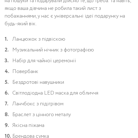
на пошуки та подарували дійсно те, що треба. Та навіть,
якщо ваша дівчина не робила такий лист з
побажаннями, у нас є універсальні ідеї подарунку на
будь-який вік.
Ланцюжок з підвіскою
Музикальний нічник з фотографією
Набір для чайної церемонії
Повербанк
Бездротові навушники
Світлодіодна LED маска для обличчя
Ланчбокс з підігрівом
Браслет з цінного металу
Якісна піжама
Брендова сумка