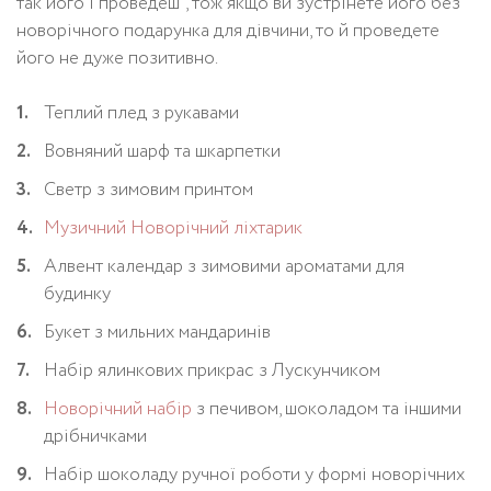
так його і проведеш”, тож якщо ви зустрінете його без
новорічного подарунка для дівчини, то й проведете
його не дуже позитивно.
Теплий плед з рукавами
Вовняний шарф та шкарпетки
Светр з зимовим принтом
Музичний Новорічний ліхтарик
Алвент календар з зимовими ароматами для
будинку
Букет з мильних мандаринів
Набір ялинкових прикрас з Лускунчиком
Новорічний набір
з печивом, шоколадом та іншими
дрібничками
Набір шоколаду ручної роботи у формі новорічних