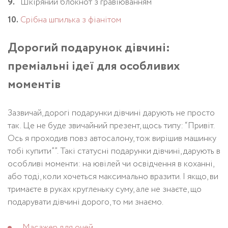
Шкіряний блокнот з гравіюванням
Срібна шпилька з фіанітом
Дорогий подарунок дівчині:
преміальні ідеї для особливих
моментів
Зазвичай, дорогі подарунки дівчині дарують не просто
так. Це не буде звичайний презент, щось типу: “Привіт.
Ось я проходив повз автосалону, тож вирішив машинку
тобі купити””. Такі статусні подарунки дівчині, дарують в
особливі моменти: на ювілей чи освідчення в коханні,
або тоді, коли хочеться максимально вразити. І якщо, ви
тримаєте в руках кругленьку суму, але не знаєте, що
подарувати дівчині дорого, то ми знаємо.
Масажер для очей