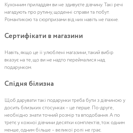
Кухонним приладдям ви не здивуєте дівчину. Такі речі
нагадують про рутину, щоденні справи та побут.
Романтикою та сюрпризами від них навіть не пахне.
Сертифікати в магазини
Навіть, якщо це її улюблені магазини, такий вибір
вказує на те, що ви не надто переймалися над
подарунком.
Спідня білизна
Щоб дарувати такі подарунки треба бути з дівчиною у
досить близьких стосунках – це перше. По-друге,
необхідно знати точний розмір та вподобання. А по
третє у кожної дівчини десятки комплектів, тож одним
менше, одним більше – великої ролі не грає.