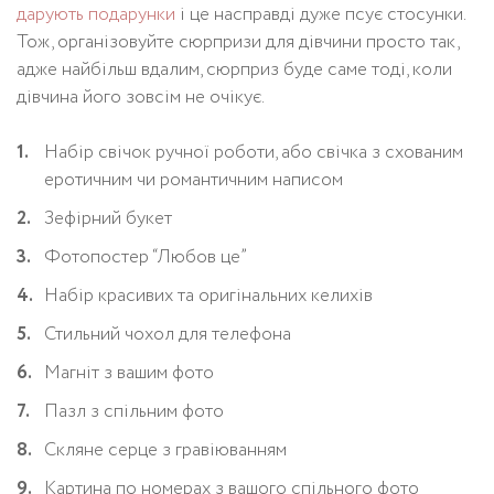
дарують подарунки
і це насправді дуже псує стосунки.
Тож, організовуйте сюрпризи для дівчини просто так,
адже найбільш вдалим, сюрприз буде саме тоді, коли
дівчина його зовсім не очікує.
Набір свічок ручної роботи, або свічка з схованим
еротичним чи романтичним написом
Зефірний букет
Фотопостер “Любов це”
Набір красивих та оригінальних келихів
Стильний чохол для телефона
Магніт з вашим фото
Пазл з спільним фото
Скляне серце з гравіюванням
Картина по номерах з вашого спільного фото