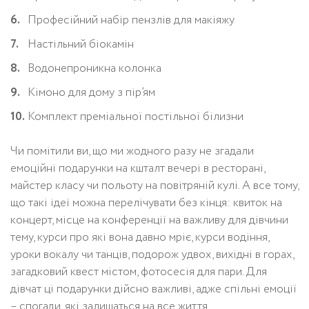
Професійний набір пензлів для макіяжу
Настільний біокамін
Водонепроникна колонка
Кімоно для дому з пір’ям
Комплект преміальної постільної білизни
Чи помітили ви, що ми жодного разу не згадали
емоційні подарунки на кшталт вечері в ресторані,
майстер класу чи польоту на повітряній кулі. А все тому,
що такі ідеї можна перелічувати без кінця: квиток на
концерт, місце на конференції на важливу для дівчини
тему, курси про які вона давно мріє, курси водіння,
уроки вокалу чи танців, подорож удвох, вихідні в горах,
загадковий квест містом, фотосесія для пари. Для
дівчат ці подарунки дійсно важливі, адже спільні емоції
– спогади, які залишаться на все життя.