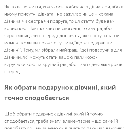
Якщо ваше життя, хоч якось пов’язане з дівчатами, або в
ньому присутні дівчата і не важливо чи це – кохана
дівчина, чи сестра чи подруга, то ця стаття буде вам
корисною. Навіть якщо не сьогодні, то завтра, або
через місяць чи напередодні свят, адже наступить той
момент коли ви почнете гуглити, “що ж подарувати
дівчині”. Тому, ми зібрали найкращі ідеї подарунків для
дівчини, які можуть стати вашою паличкою-
виручалочкою на круглий рік, або навіть декілька років
вперед.
Як обрати подарунок дівчині, який
точно сподобається
Щоб обрати подарунок дівчині, який їй точно
сподобається, треба знати елементарне – що саме їй
подобається. І ми знаємо як дізнатися, таку над важливу