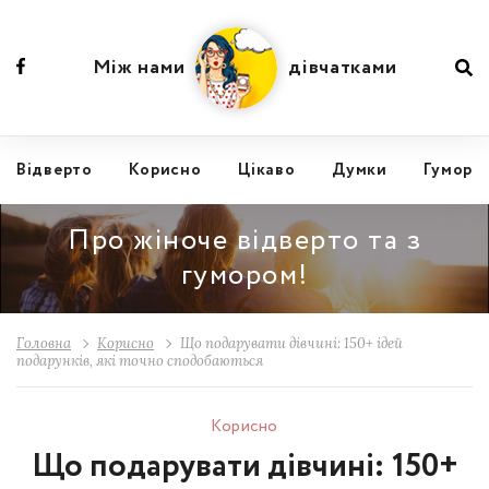
Між нами
дівчатками
Відвертo
Корисно
Цікаво
Думки
Гумор
Про жіноче відверто та з
гумором!
Головна
Корисно
Що подарувати дівчині: 150+ ідей
подарунків, які точно сподобаються
Корисно
Що подарувати дівчині: 150+