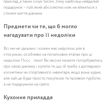
приклад, а таких існує тисячі, тому найбільш невдалий
подарунок – той, який абсолютно ніяк не в’яжеться з
стилем життя дівчини.
Предмети чи те, що б могло
нагадувати про її недоліки
Всі ми не ідеальні і кожен має недоліки, але в
стосунках, особливо на початкових етапах про ці
недоліки Пссс…тихо! Ви звісно можете потурбуватись
про свою дівчину і купити те, що їй треба з доглядової
косметики чи спортивного інвентаря, якщо вона худне,
але хай це буде просто покупкою та проявом турботи,
а не подарунком на свято.
Кухонне приладдя