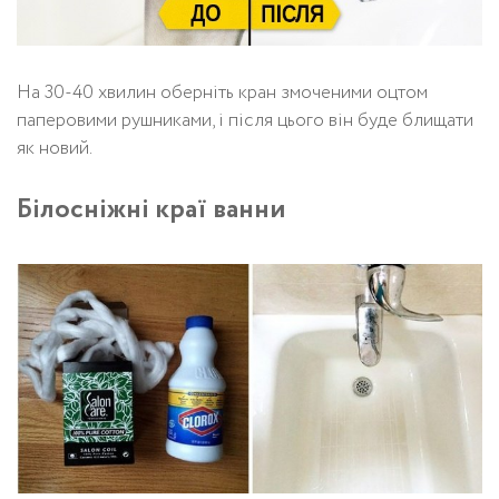
На 30-40 хвилин оберніть кран змоченими оцтом
паперовими рушниками, і після цього він буде блищати
як новий.
Білосніжні краї ванни