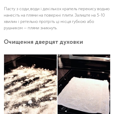
Пасту з соди, води і декількох крапель перекису водню
нанесіть на плями на поверхні плити. Залиште на 5-10
хвилин і ретельно протріть ці місця губкою або
рушником — плями зникнуть.
Очищення дверцят духовки