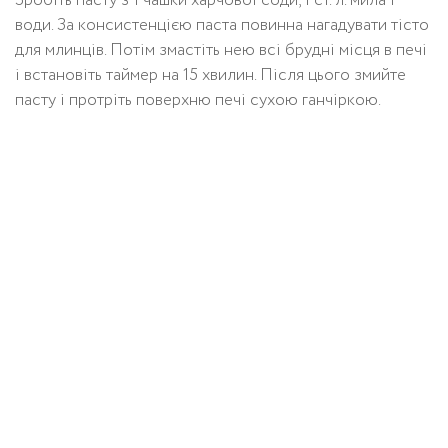
Зробіть пасту з 1 чашки харчової соди, 1 ст. л. мила і
води. За консистенцією паста повинна нагадувати тісто
для млинців. Потім змастіть нею всі брудні місця в печі
і встановіть таймер на 15 хвилин. Після цього змийте
пасту і протріть поверхню печі сухою ганчіркою.