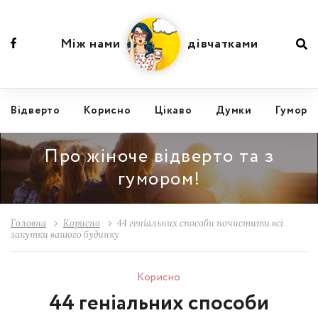
Між нами
дівчатками
Відвертo
Корисно
Цікаво
Думки
Гумор
Про жіноче відверто та з
гумором!
Головна
Корисно
44 геніальних способи почистити всі
закутки вашого будинку
Корисно
44 геніальних способи