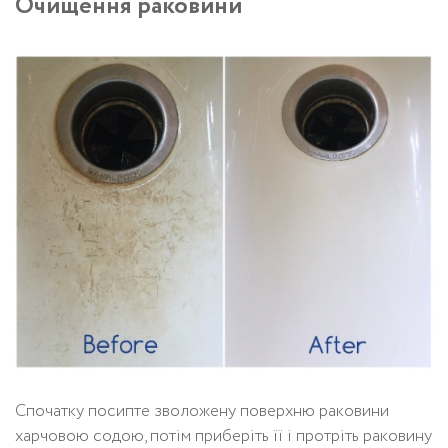
Очищення раковини
Спочатку посипте зволожену поверхню раковини
харчовою содою, потім приберіть її і протріть раковину