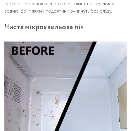
губкою, змоченою невеликою кількістю перекису
водню. Всі плями і подряпини зникнуть без сліду.
Чиста мікрохвильова піч