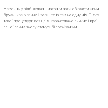
Намочіть у відбілювач шматочки вати, обкласти ними
брудні краю ванни і залиште їх там на одну ніч. Після
такої процедури вся цвіль гарантовано зникне і краї
вашої ванни знову стануть білосніжними.