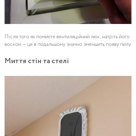
Після того як помиєте вентиляційний люк, натріть його
воском — це в подальшому значно зменшить появу пилу.
Миття стін та стелі