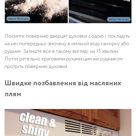
Посипте поверхню дверцят духовки содою і покладіть
на неї попередньо змочену в мильній воді ганчірку або
рушник. Залиште все в такому вигляді на 15 хвилин.
Потім ретельно круговими рухами цим же рушником
протріть поверхню духовки.
Швидке позбавлення від масляних
плям