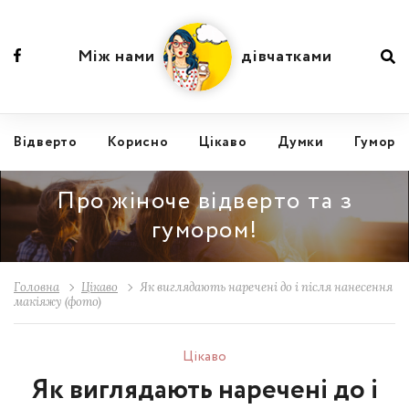
Між нами
дівчатками
Відвертo
Корисно
Цікаво
Думки
Гумор
Про жіноче відверто та з
гумором!
Головна
Цікаво
Як виглядають наречені до і після нанесення
макіяжу (фото)
Цікаво
Як виглядають наречені до і