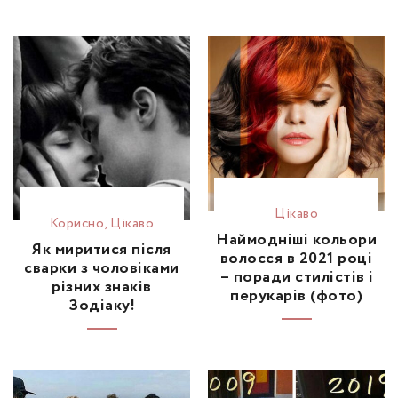
Цікаво
Корисно
,
Цікаво
Наймодніші кольори
Як миритися після
волосся в 2021 році
сварки з чоловіками
– поради стилістів і
різних знаків
перукарів (фото)
Зодіаку!