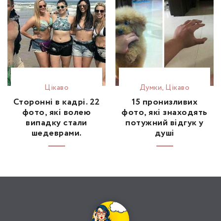
Цікаво
Думки
,
Цікаво
Сторонні в кадрі. 22
15 пронизливих
фото, які волею
фото, які знаходять
випадку стали
потужний відгук у
шедеврами.
душі