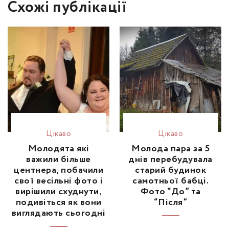
Схожі публікації
Цікаво
Цікаво
Молодята які
Молода пара за 5
важили більше
днів перебудувала
центнера, побачили
старий будинок
свої весільні фото і
самотньої бабці.
вирішили схуднути,
Фото “До” та
подивіться як вони
“Після”
виглядають сьогодні