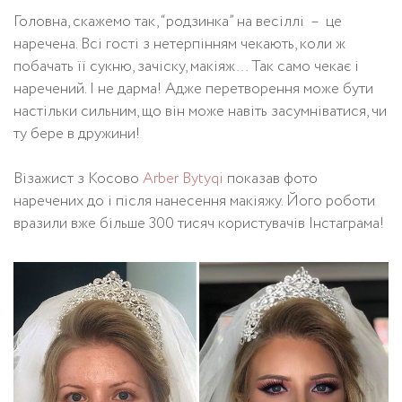
Головна, скажемо так, “родзинка” на весіллі – це
наречена. Всі гості з нетерпінням чекають, коли ж
побачать її сукню, зачіску, макіяж… Так само чекає і
наречений. І не дарма! Адже перетворення може бути
настільки сильним, що він може навіть засумніватися, чи
ту бере в дружини!
Візажист з Косово
Arber Bytyqi
показав фото
наречених до і після нанесення макіяжу. Його роботи
вразили вже більше 300 тисяч користувачів Інстаграма!