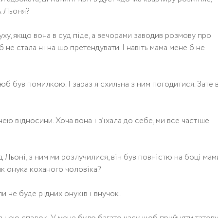
А Льоня?
у, якщо вона в суд піде, а вечорами заводив розмову про
 б не стала ні на що претендувати. І навіть мама мене б не
юб був помилкою. І зараз я схильна з ним погодитися. Зате 
ею відносини. Хоча вона і з’їхала до себе, ми все частіше
 Льоні, з ним ми розлучилися, він був повністю на боці мам
 як онука коханого чоловіка?
и не буде рідних онуків і внучок.