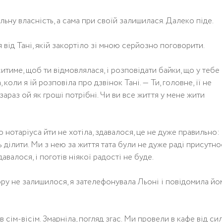
ільну власність, а сама при своїй залишилася. Далеко піде.
я від Тані, якій закортіло зі мною серйозно поговорити.
ситиме, щоб ти відмовлялася, і розповідати байки, що у тебе
коли я їй розповіла про дзвінок Тані. — Ти, головне, її не
араз ой як гроші потрібні. Чи ви все життя у мене жити
о нотаріуса йти не хотіла, здавалося, це не дуже правильно:
ь ділити. Ми з нею за життя тата були не дуже раді присутно
давалося, і поготів ніякої радості не буде.
ору не залишилося, я зателефонувала Льоні і повідомила йо
в сім-вісім. Змарніла, погляд згас. Ми провели в кафе від си