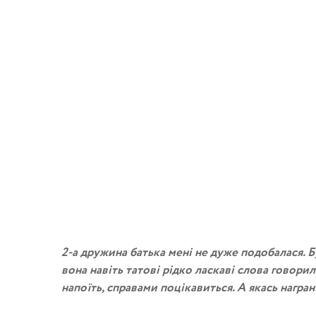
2-а дружина батька мені не дуже подобалася. Бу
вона навіть татові рідко ласкаві слова говорил
напоїть, справами поцікавиться. А якась награн