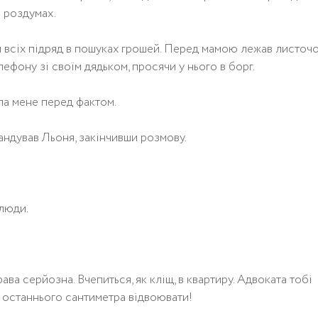
в роздумах.
 всіх підряд в пошуках грошей. Перед мамою лежав листоч
ефону зі своїм дядьком, просячи у нього в борг.
ла мене перед фактом.
андував Льоня, закінчивши розмову.
люди.
ава серйозна. Вчепиться, як кліщ, в квартиру. Адвоката тобі
о останнього сантиметра відвоювати!