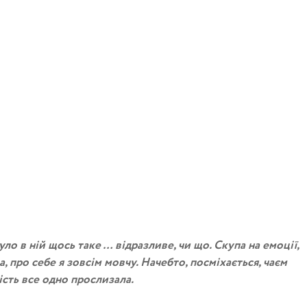
ло в ній щось таке … відразливе, чи що. Скупа на емоції,
а, про себе я зовсім мовчу. Начебто, посміхається, чаєм
ість все одно прослизала.