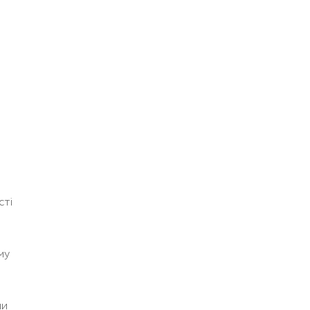
сті
му
ли