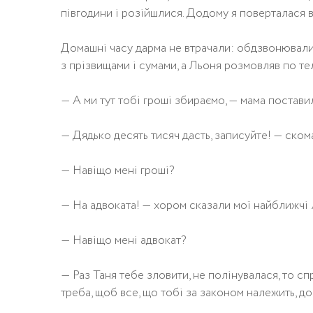
півгодини і розійшлися. Додому я поверталася 
Домашні часу дарма не втрачали: обдзвонювали
з прізвищами і сумами, а Льоня розмовляв по тел
— А ми тут тобі гроші збираємо, — мама постави
— Дядько десять тисяч дасть, записуйте! — ском
— Навіщо мені гроші?
— На адвоката! — хором сказали мої найближчі 
— Навіщо мені адвокат?
— Раз Таня тебе зловити, не полінувалася, то спр
треба, щоб все, що тобі за законом належить, д