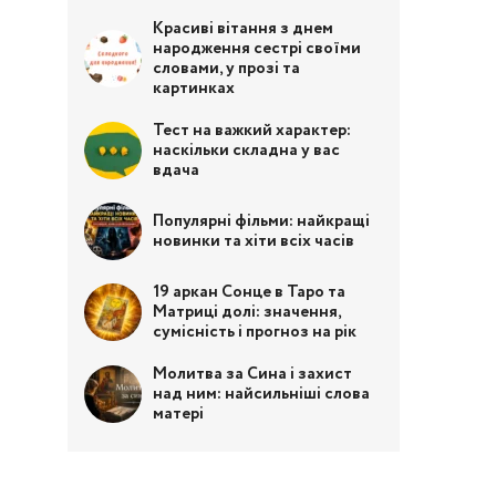
Красиві вітання з днем
народження сестрі своїми
словами, у прозі та
картинках
Тест на важкий характер:
наскільки складна у вас
вдача
Популярні фільми: найкращі
новинки та хіти всіх часів
19 аркан Сонце в Таро та
Матриці долі: значення,
сумісність і прогноз на рік
Молитва за Сина і захист
над ним: найсильніші слова
матері