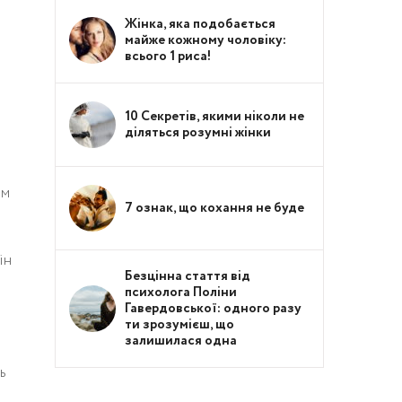
Жінка, яка подобається
майже кожному чоловіку:
всього 1 риса!
10 Секретів, якими ніколи не
діляться розумні жінки
ом
7 ознак, що кохання не буде
ін
Безцінна стаття від
психолога Поліни
Гавердовської: одного разу
ти зрозумієш, що
залишилася одна
ь