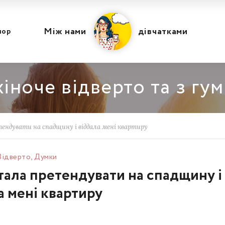
Між нами
дівчатками
мор
іноче відверто та з гу
ендувати на спадщину і віддала мені квартиру
Відвертo
,
Думки
тала претендувати на спадщину і
а мені квартиру