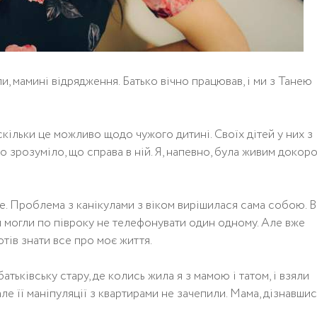
ули, мамині відрядження. Батько вічно працював, і ми з Танею
кільки це можливо щодо чужого дитині. Своїх дітей у них з
о зрозуміло, що справа в ній. Я, напевно, була живим докор
ше. Проблема з канікулами з віком вирішилася сама собою. В
 Ми могли по півроку не телефонувати один одному. Але вже
тів знати все про моє життя.
атьківську стару, де колись жила я з мамою і татом, і взяли
але її маніпуляції з квартирами не зачепили. Мама, дізнавшис