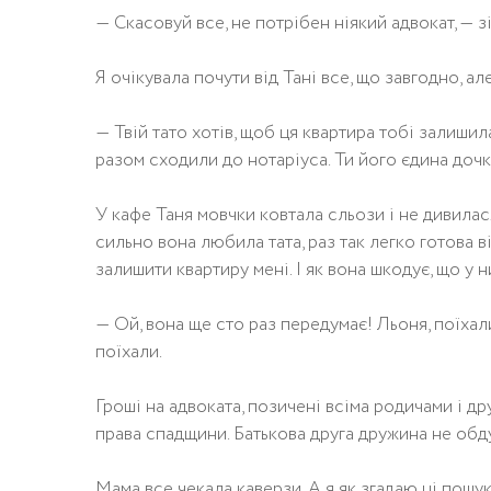
— Скасовуй все, не потрібен ніякий адвокат, — з
Я очікувала почути від Тані все, що завгодно, ал
— Твій тато хотів, щоб ця квартира тобі залишил
разом сходили до нотаріуса. Ти його єдина дочка
У кафе Таня мовчки ковтала сльози і не дивилас
сильно вона любила тата, раз так легко готова в
залишити квартиру мені. І як вона шкодує, що у н
— Ой, вона ще сто раз передумає! Льоня, поїхал
поїхали.
Гроші на адвоката, позичені всіма родичами і др
права спадщини. Батькова друга дружина не обд
Мама все чекала каверзи. А я як згадаю ці пошуки