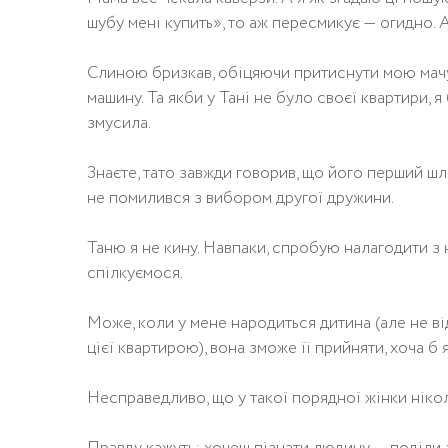
шубу мені купить», то аж пересмикує — огидно. 
Слиною бризкав, обіцяючи притиснути мою мачух
машину. Та якби у Тані не було своєї квартири, я
змусила.
Знаєте, тато завжди говорив, що його перший шл
не помилився з вибором другої дружини.
Таню я не кину. Навпаки, спробую налагодити з н
спілкуємося.
Може, коли у мене народиться дитина (але не від
цієї квартирою), вона зможе її прийняти, хоча б
Несправедливо, що у такої порядної жінки нікол