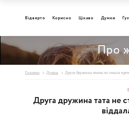
Відвертo
Корисно
Цікаво
Думки
Гу
Про ж
Головна
Думки
Друга дружина тата не стала прет
Друга дружина тата не с
віддал