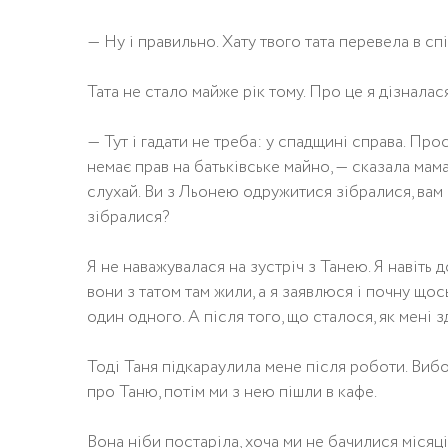
— Ну і правильно. Хату твого тата перевела в сп
Тата не стало майже рік тому. Про це я дізналас
— Тут і гадати не треба: у спадщині справа. Про
немає прав на батьківське майно, — сказала мама, 
слухай. Ви з Льонею одружитися зібралися, вам з
зібралися?
Я не наважувалася на зустріч з Танею. Я навіть д
вони з татом там жили, а я заявлюся і почну щос
один одного. А після того, що сталося, як мені з
Тоді Таня підкараулила мене після роботи. Виб
про Таню, потім ми з нею пішли в кафе.
Вона ніби постаріла, хоча ми не бачилися місяці