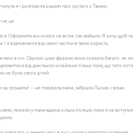
ітхнула я і розповіла рідним про зустріч з Танею.
е не це:
ася. Оформити він нічого не встиг, так вийшло. Я хочу, щоб м
. І я відмовлюся від своєї частки в твою користь.
я мені в очі. Однією цією фразою вона сказала багато: як ж
ідмовитися від декількох мільйонів тільки тому, що тато хоті
их не було своїх дітей.
и за грошима! — не повірила мама, забрала Льоню і вони
узями, лежали у мами вдома кілька місяців, поки я не вступил
урила.
 адвоката, ці мамині мрії в дусі «дочка квартиру розміняє,