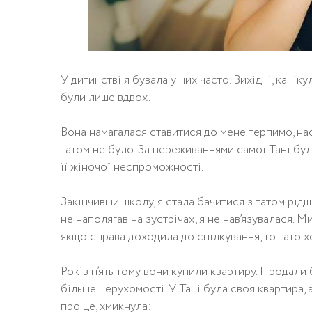
У дитинстві я бувала у них часто. Вихідні, канік
були лише вдвох.
Вона намагалася ставитися до мене терпимо, нас
татом не було. За переживаннями самої Тані бул
її жіночої неспроможності.
Закінчивши школу, я стала бачитися з татом рід
не наполягав на зустрічах, я не нав’язувалася.
якщо справа доходила до спілкування, то тато хо
Років п’ять тому вони купили квартиру. Продали б
більше нерухомості. У Тані була своя квартира, 
про це, хмикнула: