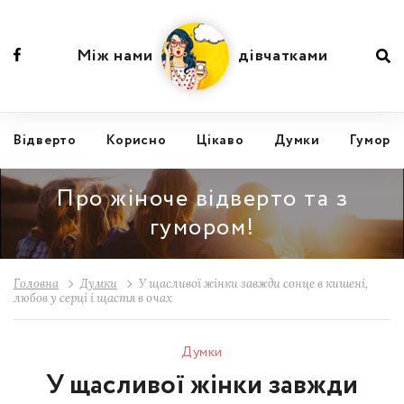
Між нами
дівчатками
Відвертo
Корисно
Цікаво
Думки
Гумор
Про жіноче відверто та з
гумором!
Головна
Думки
У щасливої ​​жінки завжди сонце в кишені,
любов у серці і щастя в очах
Думки
У щасливої ​​жінки завжди