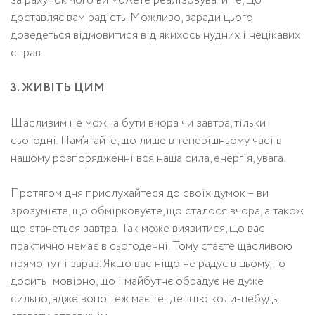
за рахунок чого ви можете реалізовувати те, що
доставляє вам радість. Можливо, заради цього
доведеться відмовитися від якихось нудних і нецікавих
справ.
3. ЖИВІТЬ ЦИМ
Щасливим не можна бути вчора чи завтра, тільки
сьогодні. Пам’ятайте, що лише в теперішньому часі в
нашому розпорядженні вся наша сила, енергія, увага.
Протягом дня прислухайтеся до своїх думок – ви
зрозумієте, що обмірковуєте, що сталося вчора, а також
що станеться завтра. Так може виявитися, що вас
практично немає в сьогоденні. Тому стаєте щасливою
прямо тут і зараз. Якщо вас ніщо не радує в цьому, то
досить імовірно, що і майбутнє обрадує не дуже
сильно, адже воно теж має тенденцію коли-небудь