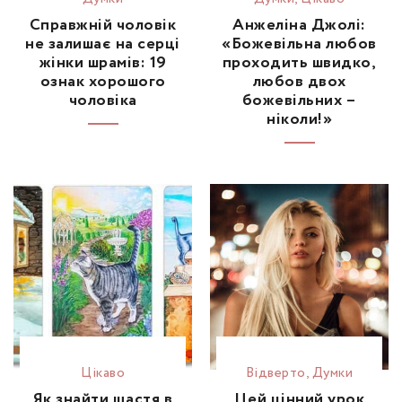
Справжній чоловік
Анжеліна Джолі:
не залишає на серці
«Божевільна любов
жінки шрамів: 19
проходить швидко,
ознак хорошого
любов двох
чоловіка
божевільних –
ніколи!»
Цікаво
Відвертo
,
Думки
Як знайти щастя в
Цей цінний урок