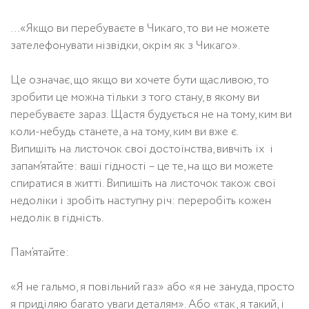
…«Якщо ви перебуваєте в Чикаго, то ви не можете
зателефонувати нізвідки, окрім як з Чикаго».
Це означає, що якщо ви хочете бути щасливою, то
зробити це можна тільки з того стану, в якому ви
перебуваєте зараз. Щастя будується не на тому, ким ви
коли-небудь станете, а на тому, ким ви вже є.
Випишіть на листочок свої достоїнства, вивчіть їх і
запам’ятайте: ваші гідності – це те, на що ви можете
спиратися в житті. Випишіть на листочок також свої
недоліки і зробіть наступну річ: переробіть кожен
недолік в гідність.
Пам’ятайте:
«Я не гальмо, я повільний газ» або «я не зануда, просто
я приділяю багато уваги деталям». Або «так, я такий, і