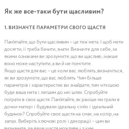
Як же все-таки бути щасливим?
1. ВИЗНАЧТЕ ПАРАМЕТРИ СВОГО ЩАСТЯ
Пам’ятайте, що бути щасливим – це теж мета. І щоб мети
досягти, її треба бачити, знати. Визначте для себе, за
якими ознаками ви зрозумієте, що ви щасливі, інакше
воно може наступити, а ви й не помітите.
Якщо щастя для вас – це коли вас люблять, визначіться,
як ви зрозумієте, що вас люблять. Чим більше
параметрів і характеристик ви знайдете, тим чіткішою
буде ваша мета і легшим до неї шлях. Спробуйте
пограти в своє щастя. Пам’ятайте, як раніше ми грали в
дочки-матері і будували ідеальну сім’ю і ідеальний
будинок? Спробуйте своє щастя на смак, на колір, на
запах. Виберіть ключові ролі і декорації – цим ви
визначите, де ваше щастя можливе і з ким.