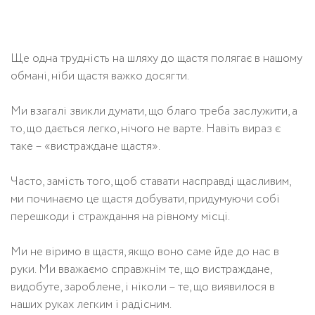
Ще одна трудність на шляху до щастя полягає в нашому
обмані, ніби щастя важко досягти.
Ми взагалі звикли думати, що благо треба заслужити, а
то, що дається легко, нічого не варте. Навіть вираз є
таке – «вистраждане щастя».
Часто, замість того, щоб ставати насправді щасливим,
ми починаємо це щастя добувати, придумуючи собі
перешкоди і страждання на рівному місці.
Ми не віримо в щастя, якщо воно саме йде до нас в
руки. Ми вважаємо справжнім те, що вистраждане,
видобуте, зароблене, і ніколи – те, що виявилося в
наших руках легким і радісним.