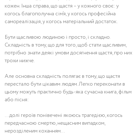
кожен. Інша справа, що щастя – у кожного своє: у
когось благополучна сім’я, у когось професійна
самореалізація, у когось матеріальний достаток.
Бути щасливою людиною і просто, і складно.
Складність в тому, що для того, щоб стати щасливим,
потрібно знати деякі умови досягнення щастя, про них
трохи нижче.
Але основна складність полягає в тому, що щастя
перестало бути цікавим людям. Легко переконати в
цьому можуть практично будь-яка сучасна книга, фільм
або пісня:
…долі героїв понівечені якоюсь трагедією, когось
передчасною смертю, нещасним випадком,
нерозділеним коханням…