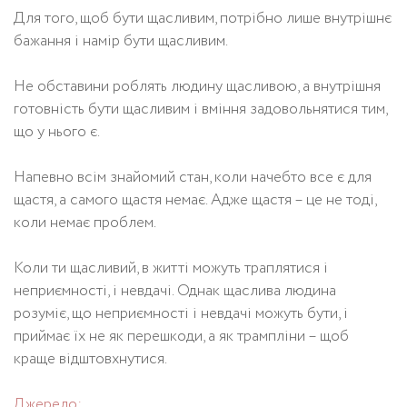
Для того, щоб бути щасливим, потрібно лише внутрішнє
бажання і намір бути щасливим.
Не обставини роблять людину щасливою, а внутрішня
готовність бути щасливим і вміння задовольнятися тим,
що у нього є.
Напевно всім знайомий стан, коли начебто все є для
щастя, а самого щастя немає. Адже щастя – це не тоді,
коли немає проблем.
Коли ти щасливий, в житті можуть траплятися і
неприємності, і невдачі. Однак щаслива людина
розуміє, що неприємності і невдачі можуть бути, і
приймає їх не як перешкоди, а як трампліни – щоб
краще відштовхнутися.
Джерело: