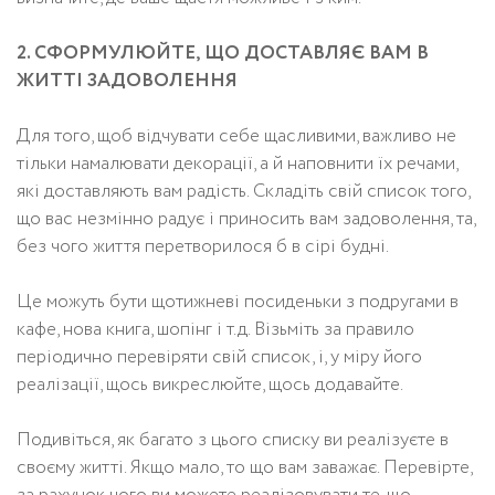
2. СФОРМУЛЮЙТЕ, ЩО ДОСТАВЛЯЄ ВАМ В
ЖИТТІ ЗАДОВОЛЕННЯ
Для того, щоб відчувати себе щасливими, важливо не
тільки намалювати декорації, а й наповнити їх речами,
які доставляють вам радість. Складіть свій список того,
що вас незмінно радує і приносить вам задоволення, та,
без чого життя перетворилося б в сірі будні.
Це можуть бути щотижневі посиденьки з подругами в
кафе, нова книга, шопінг і т.д. Візьміть за правило
періодично перевіряти свій список, і, у міру його
реалізації, щось викреслюйте, щось додавайте.
Подивіться, як багато з цього списку ви реалізуєте в
своєму житті. Якщо мало, то що вам заважає. Перевірте,