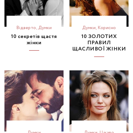
Відвертo
,
Думки
Думки
,
Корисно
10 секретів щастя
10 ЗОЛОТИХ
жінки
ПРАВИЛ
ЩАСЛИВОЇ ЖІНКИ
Думки
Думки
,
Цікаво