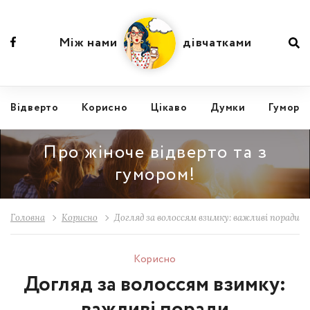
Між нами
дівчатками
Відвертo
Корисно
Цікаво
Думки
Гумор
Про жіноче відверто та з
гумором!
Головна
Корисно
Догляд за волоссям взимку: важливі поради
Корисно
Догляд за волоссям взимку:
важливі поради