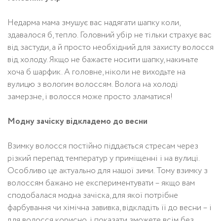
Недарма мама змушує вас надягати шапку коли,
здавалося б, тепло. Головний убір не тільки страхує вас
від застуди, а й просто необхідний для захисту волосся
від холоду. Якщо не бажаєте носити шапку, накиньте
хоча б шарфик. А головне, ніколи не виходьте на
вулицю з вологим волоссям. Волога на холоді
замерзне, і волосся може просто зламатися!
Модну зачіску відкладемо до весни
Взимку волосся постійно піддається стресам через
різкий перепад температур у приміщенні і на вулиці.
Особливо це актуально для нашої зими. Тому взимку з
волоссям бажано не експериментувати – якщо вам
сподобалася модна зачіска, для якої потрібне
фарбування чи хімічна завивка, відкладіть її до весни – і
для волосся корисно, і показати зможете всім без