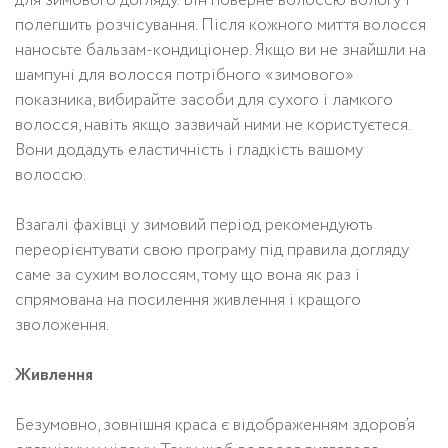
для зимового догляду. Він поверне волоссю вологу і
полегшить розчісування. Після кожного миття волосся
наносьте бальзам-кондиціонер. Якщо ви не знайшли на
шампуні для волосся потрібного «зимового»
показника, вибирайте засоби для сухого і ламкого
волосся, навіть якщо зазвичай ними не користуєтеся.
Вони додадуть еластичність і гладкість вашому
волоссю.
Взагалі фахівці у зимовий період рекомендують
переорієнтувати свою програму під правила догляду
саме за сухим волоссям, тому що вона як раз і
спрямована на посилення живлення і кращого
зволоження.
Живлення
Безумовно, зовнішня краса є відображенням здоров’я