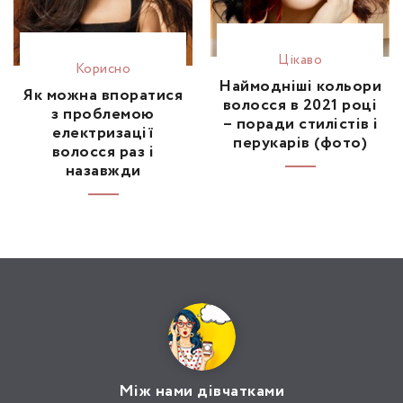
Цікаво
Корисно
Наймодніші кольори
Як можна впоратися
волосся в 2021 році
з проблемою
– поради стилістів і
електризації
перукарів (фото)
волосся раз і
назавжди
Між нами дівчатками