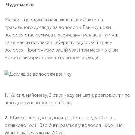
Чудо-маски
Маски – це один із найважливіших факторів
правильного догляду за волоссям. Взимку, коли
волосся стає сухим, а в харчуванні менше вітамінів,
саме маски покликані зберегти здоров’я і красу
волосся. Пропонуємо вашій увазі три маски, які ви
можете використовувати у зимові холоди.
1.
1/2 скл. майонезу, 2 ст. л. меду змішати, розподілити по
всій довжині волосся на 15 хв.
2.
М’якоть авокадо з’єднайте з 1 ст. л. меду і 1 ст. л.
оливкової олії. Засіб втирається у волосся і коріння,
укрити шапочкою на 20 хв.