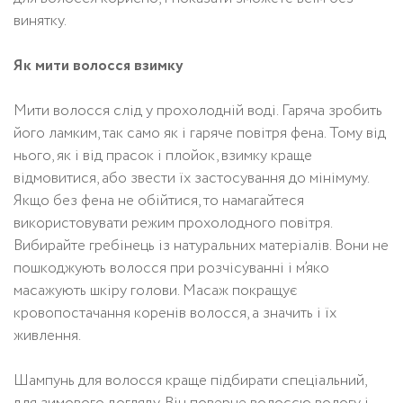
винятку.
Як мити волосся взимку
Мити волосся слід у прохолодній воді. Гаряча зробить
його ламким, так само як і гаряче повітря фена. Тому від
нього, як і від прасок і плойок, взимку краще
відмовитися, або звести їх застосування до мінімуму.
Якщо без фена не обійтися, то намагайтеся
використовувати режим прохолодного повітря.
Вибирайте гребінець із натуральних матеріалів. Вони не
пошкоджують волосся при розчісуванні і м’яко
масажують шкіру голови. Масаж покращує
кровопостачання коренів волосся, а значить і їх
живлення.
Шампунь для волосся краще підбирати спеціальний,