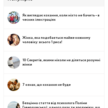
Як виглядає кохання, коли ніхто не бачить – в
чесних ілюстраціях
Жінка, яка подобається майже кожному
чоловіку: всього 1 риса!
10 Секретів, якими ніколи не діляться розумні
жінки
7 ознак, що кохання не буде
Безцінна стаття від психолога Поліни
Гавердовської: одного разу ти зрозумієш, що