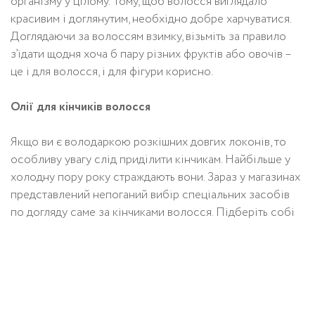
організму у цілому. Тому, щоб волосся виглядало
красивим і доглянутим, необхідно добре харчуватися.
Доглядаючи за волоссям взимку, візьміть за правило
з’їдати щодня хоча б пару різних фруктів або овочів –
це і для волосся, і для фігури корисно.
Олії для кінчиків волосся
Якщо ви є володаркою розкішних довгих локонів, то
особливу увагу слід приділити кінчикам. Найбільше у
холодну пору року страждають вони. Зараз у магазинах
представлений непоганий вибір спеціальних засобів
по догляду саме за кінчиками волосся. Підберіть собі