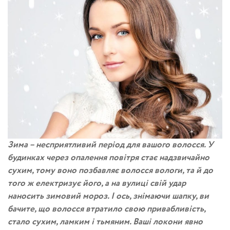
Зима – несприятливий період для вашого волосся. У
будинках через опалення повітря стає надзвичайно
сухим, тому воно позбавляє волосся вологи, та й до
того ж електризує його, а на вулиці свій удар
наносить зимовий мороз. І ось, знімаючи шапку, ви
бачите, що волосся втратило свою привабливість,
стало сухим, ламким і тьмяним. Ваші локони явно