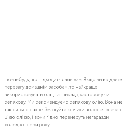
що-небудь, що підходить саме вам. Якщо ви віддаєте
перевагу домашнім засобам, то найкраще
використовувати олії, наприклад, касторову чи
реп’яхову. Ми рекомендуємо реп’яхову олію. Вона не
так сильно пахне. Змащуйте кінчики волосся ввечері
цією олією, і вони гідно перенесуть негаразди
холодної пори року.