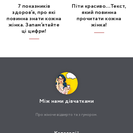
7 показників
Піти красиво…Текст,
здоров’я, про які
який повинна
повинна знати кожна
прочитати кожна
жінка. Запам’ятайте
жінка!
ці цифри!
Між нами дівчатками
Про жіноче відверто та з гумором.