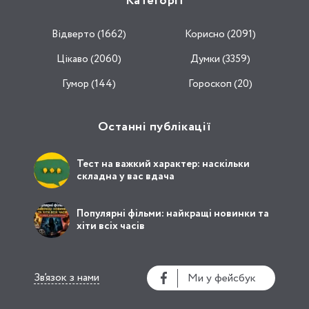
Категорії
Відвертo (1662)
Корисно (2091)
Цікаво (2060)
Думки (3359)
Гумор (144)
Гороскоп (20)
Останні публікації
Тест на важкий характер: наскільки
складна у вас вдача
Популярні фільми: найкращі новинки та
хіти всіх часів
Зв’язок з нами
Ми у фейсбук