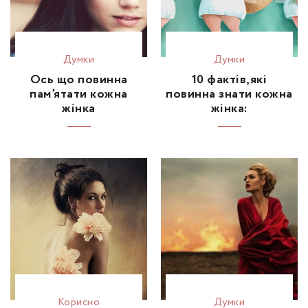
Думки
Думки
Ось що повинна
10 фактів,які
пам’ятати кожна
повинна знати кожна
жінка
жінка:
Корисно
Думки