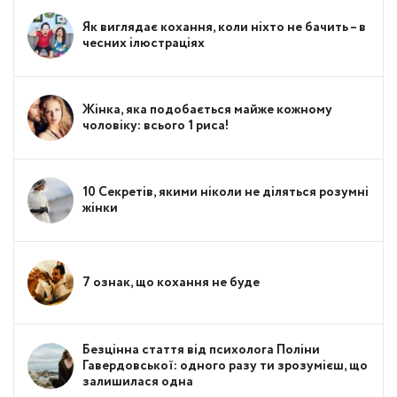
Як виглядає кохання, коли ніхто не бачить – в
чесних ілюстраціях
Жінка, яка подобається майже кожному
чоловіку: всього 1 риса!
10 Секретів, якими ніколи не діляться розумні
жінки
7 ознак, що кохання не буде
Безцінна стаття від психолога Поліни
Гавердовської: одного разу ти зрозумієш, що
залишилася одна