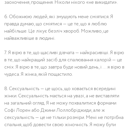
заохочення, прощення. Ніколи нікого «не викидати».
6. Обожнюю людей, які змушують мене сміятися. Я
правда думаю, що сміятися — це те, що я люблю
найбільше. Це лікує безліч хвороб. Можливо, це
найважливіше в людині.
7. Я вірю в те, що щасливі дівчата — найкрасивіші. Я вірю
в те, що найкращий засіб для спалювання калорій — це
сміх. Я вірю в те, що завтра буде новий день, і … я вірю в
чудеса. Я жінка, якій пощастило.
8. Сексуальність — це щось, що ховається всередині
жінки. Сексуальність мається на увазі, а не виставляти
на загальний огляд. Я не можу похвалитися формами
Софі Лорен або Джини Лоллобріджиди, але ж
сексуальність — це не тільки розміри. Мені не потрібна
спальня, щоб довести свою жіночність. Я можу бути