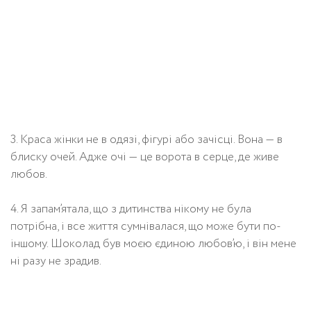
3. Краса жінки не в одязі, фігурі або зачісці. Вона — в
блиску очей. Адже очі — це ворота в серце, де живе
любов.
4. Я запам’ятала, що з дитинства нікому не була
потрібна, і все життя сумнівалася, що може бути по-
іншому. Шоколад був моєю єдиною любов’ю, і він мене
ні разу не зрадив.