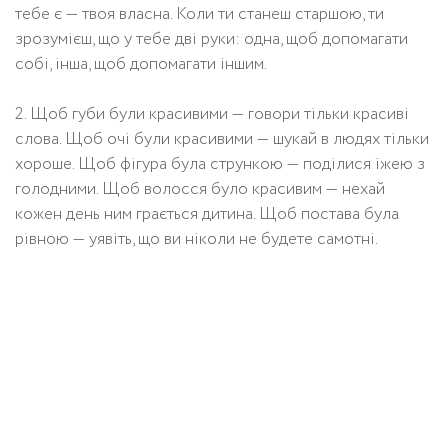
тебе є — твоя власна. Коли ти станеш старшою, ти
зрозумієш, що у тебе дві руки: одна, щоб допомагати
собі, інша, щоб допомагати іншим.
2. Щоб губи були красивими — говори тільки красиві
слова. Щоб очі були красивими — шукай в людях тільки
хороше. Щоб фігура була стрункою — поділися їжею з
голодними. Щоб волосся було красивим — нехай
кожен день ним грається дитина. Щоб постава була
рівною — уявіть, що ви ніколи не будете самотні.