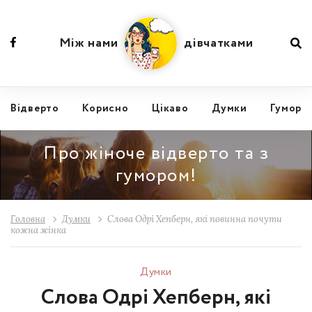
Між нами
дівчатками
Відвертo
Корисно
Цікаво
Думки
Гумор
Про жіноче відверто та з
гумором!
Головна
Думки
Слова Одрі Хепберн, які повинна почути
кожна жінка
Думки
Слова Одрі Хепберн, які