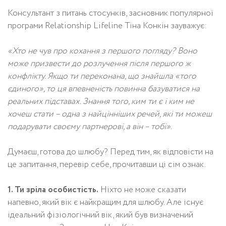
Консультант з питань стосунків, засновник популярної
програми Relationship Lifeline Тіна Конкін зауважує:
«Хто не чув про кохання з першого погляду? Воно
може призвести до розлучення після першого ж
конфлікту. Якщо ти переконана, що знайшла «того
єдиного», то ця впевненість повинна базуватися на
реальних підставах. Знання того, ким ти є і ким не
хочеш стати – одна з найцінніших речей, які ти можеш
подарувати своєму партнерові, а він – тобі».
Думаєш, готова до шлюбу? Перед тим, як відповісти на
це запитання, перевір себе, прочитавши ці сім ознак.
1. Ти зріла особистість.
Ніхто не може сказати
напевно, який вік є найкращим для шлюбу. Але існує
ідеальний фізіологічний вік, який був визначений