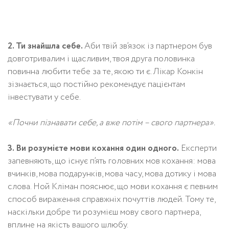
2. Ти знайшла себе.
Аби твій зв’язок із партнером був
довготривалим і щасливим, твоя друга половинка
повинна любити тебе за те, якою ти є. Лікар Конкін
зізнається, що постійно рекомендує пацієнтам
інвестувати у себе.
«Почни пізнавати себе, а вже потім – свого партнера».
3. Ви розумієте мови кохання один одного.
Експерти
запевняють, що існує п’ять головних мов кохання: мова
вчинків, мова подарунків, мова часу, мова дотику і мова
слова. Ной Кліман пояснює, що мови кохання є певним
способ вираження справжніх почуттів людей. Тому те,
наскільки добре ти розумієш мову свого партнера,
вплине на якість вашого шлюбу.