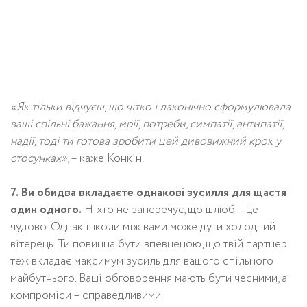
«Як тільки відчуєш, що чітко і лаконічно сформулювала
ваші спільні бажання, мрії, потреби, симпатії, антипатії,
надії, тоді ти готова зробити цей дивовижний крок у
стосунках»
, – каже Конкін.
7. Ви обидва вкладаєте однакові зусилля для щастя
один одного.
Ніхто не заперечує, що шлюб – це
чудово. Однак інколи між вами може дути холодний
вітерець. Ти повинна бути впевненою, що твій партнер
теж вкладає максимум зусиль для вашого спільного
майбутнього. Ваші обговорення мають бути чесними, а
компроміси – справедливими.