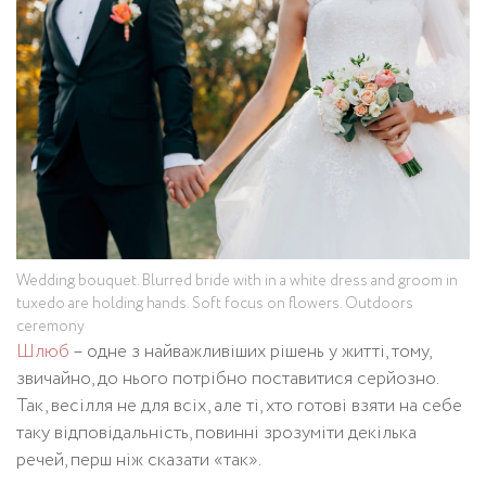
Wedding bouquet. Blurred bride with in a white dress and groom in
tuxedo are holding hands. Soft focus on flowers. Outdoors
ceremony
Шлюб
– одне з найважливіших рішень у житті, тому,
звичайно, до нього потрібно поставитися серйозно.
Так, весілля не для всіх, але ті, хто готові взяти на себе
таку відповідальність, повинні зрозуміти декілька
речей, перш ніж сказати «так».