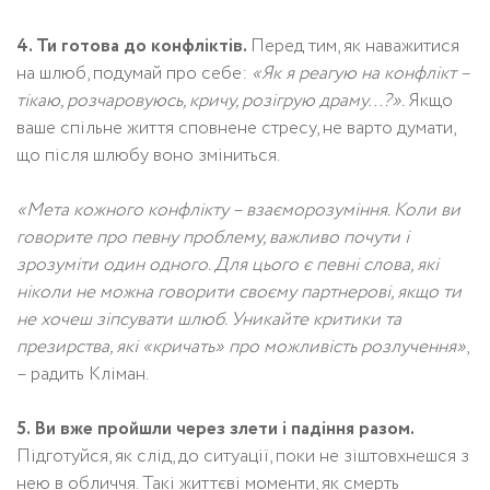
4. Ти готова до конфліктів.
Перед тим, як наважитися
на шлюб, подумай про себе:
«Як я реагую на конфлікт –
тікаю, розчаровуюсь, кричу, розігрую драму…?».
Якщо
ваше спільне життя сповнене стресу, не варто думати,
що після шлюбу воно зміниться.
«Мета кожного конфлікту – взаєморозуміння. Коли ви
говорите про певну проблему, важливо почути і
зрозуміти один одного. Для цього є певні слова, які
ніколи не можна говорити своєму партнерові, якщо ти
не хочеш зіпсувати шлюб. Уникайте критики та
презирства, які «кричать» про можливість розлучення»
,
– радить Кліман.
5. Ви вже пройшли через злети і падіння разом.
Підготуйся, як слід, до ситуації, поки не зіштовхнешся з
нею в обличчя. Такі життєві моменти, як смерть