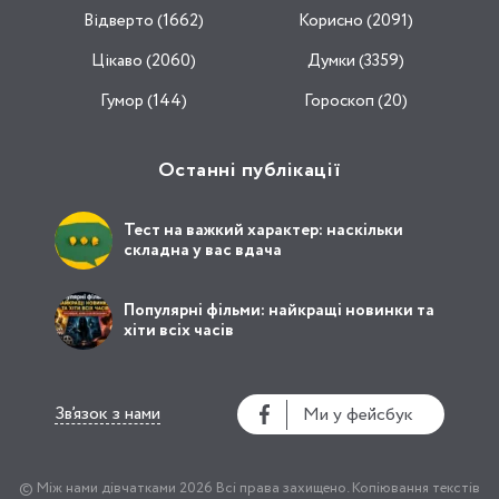
Відвертo (1662)
Корисно (2091)
Цікаво (2060)
Думки (3359)
Гумор (144)
Гороскоп (20)
Останні публікації
Тест на важкий характер: наскільки
складна у вас вдача
Популярні фільми: найкращі новинки та
хіти всіх часів
Зв’язок з нами
Ми у фейсбук
© Між нами дівчатками 2026
Всі права захищено.
Копіювання текстів