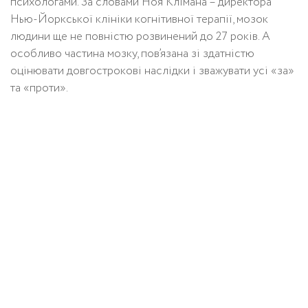
психологами. За словами Ноя Клімана – директора
Нью-Йоркської клініки когнітивної терапії, мозок
людини ще не повністю розвинений до 27 років. А
особливо частина мозку, пов’язана зі здатністю
оцінювати довгострокові наслідки і зважувати усі «за»
та «проти».