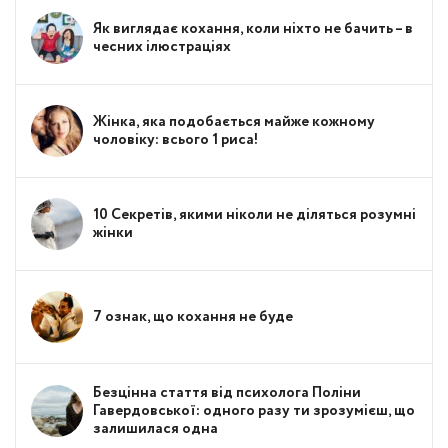
Як виглядає кохання, коли ніхто не бачить – в
чесних ілюстраціях
Жінка, яка подобається майже кожному
чоловіку: всього 1 риса!
10 Секретів, якими ніколи не діляться розумні
жінки
7 ознак, що кохання не буде
Безцінна стаття від психолога Поліни
Гавердовської: одного разу ти зрозумієш, що
залишилася одна