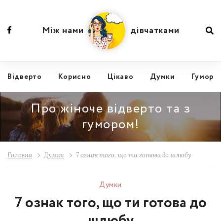
Між нами
дівчатками
Відвертo
Корисно
Цікаво
Думки
Гумор
Про жіноче відверто та з
гумором!
Головна
Думки
7 ознак того, що ти готова до шлюбу
Думки
7 ознак того, що ти готова до
шлюбу