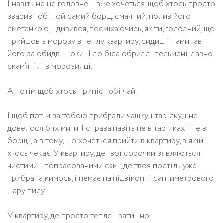
І навіть не це головне – вже хочеться, щоб хтось просто
зварив тобі той самий борщ, смачний, полив його
сметанкою, і дивився, посміхаючись, як ти, голодний, що
прийшов з морозу в теплу квартиру, сидиш і наминав
його за обидві щоки . І до біса обридлі пельмені, давно
скам’янілі в морозилці.
А потім щоб хтось приніс тобі чай.
І щоб потім за тобою прибрали чашку і тарілку, і не
довелося б їх мити. І справа навіть не в тарілках і не в
борщі, а в тому, що хочеться прийти в квартиру, в якій
хтось чекає. У квартиру, де твої сорочки з’являються
чистими і попрасованими самі, де твоя постіль уже
прибрана кимось, і немає на підвіконні сантиметрового
шару пилу.
У квартиру, де просто тепло і затишно.