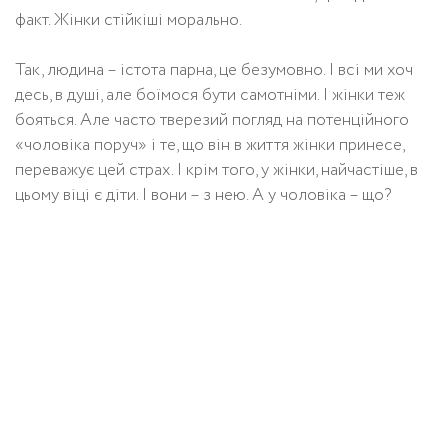
факт. Жінки стійкіші морально.
Так, людина – істота парна, це безумовно. І всі ми хоч
десь, в душі, але боїмося бути самотніми. І жінки теж
бояться. Але часто тверезий погляд на потенційного
«чоловіка поруч» і те, що він в життя жінки принесе,
переважує цей страх. І крім того, у жінки, найчастіше, в
цьому віці є діти. І вони – з нею. А у чоловіка – що?