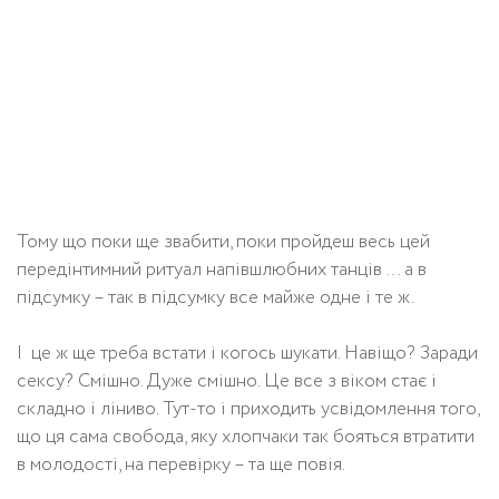
Тому що поки ще звабити, поки пройдеш весь цей
передінтимний ритуал напівшлюбних танців … а в
підсумку – так в підсумку все майже одне і те ж.
І це ж ще треба встати і когось шукати. Навіщо? Заради
сексу? Смішно. Дуже смішно. Це все з віком стає і
складно і ліниво. Тут-то і приходить усвідомлення того,
що ця сама свобода, яку хлопчаки так бояться втратити
в молодості, на перевірку – та ще повія.