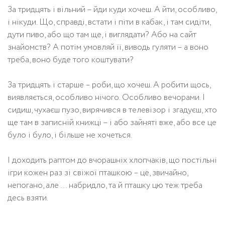
За тридцять і вільний – йди куди хочеш. А йти, особливо,
і нікуди. Що, справді, встати і піти в кабак, і там сидіти,
дути пиво, або що там ще, і виглядати? Або на сайт
знайомств? А потім умовляй її, виводь гуляти – а воно
треба, воно буде того коштувати?
За тридцять і старше – роби, що хочеш. А робити щось,
виявляється, особливо нічого. Особливо вечорами. І
сидиш, чухаєш пузо, вирячився в телевізор і згадуєш, хто
ще там в записній книжці – і або зайняті вже, або все це
було і було, і більше не хочеться.
І доходить раптом до вчорашніх хлопчаків, що постільні
ігри кожен раз зі свіжої пташкою – це, звичайно,
непогано, але … набридло, та й пташку цю теж треба
десь взяти.