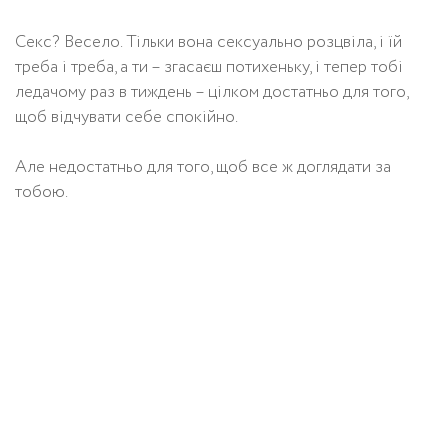
Секс? Весело. Тільки вона сексуально розцвіла, і їй
треба і треба, а ти – згасаєш потихеньку, і тепер тобі
ледачому раз в тиждень – цілком достатньо для того,
щоб відчувати себе спокійно.
Але недостатньо для того, щоб все ж доглядати за
тобою.