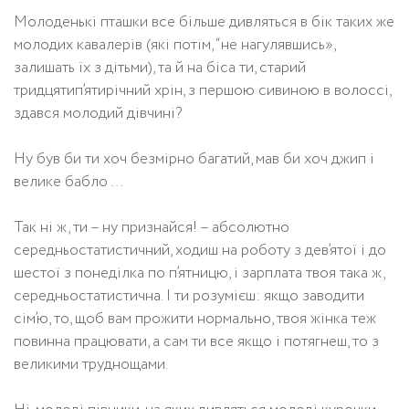
Молоденькі пташки все більше дивляться в бік таких же
молодих кавалерів (які потім, “не нагулявшись»,
залишать їх з дітьми), та й на біса ти, старий
тридцятип’ятирічний хрін, з першою сивиною в волоссі,
здався молодий дівчині?
Ну був би ти хоч безмірно багатий, мав би хоч джип і
велике бабло …
Так ні ж, ти – ну признайся! – абсолютно
середньостатистичний, ходиш на роботу з дев’ятої і до
шестої з понеділка по п’ятницю, і зарплата твоя така ж,
середньостатистична. І ти розумієш: якщо заводити
сім’ю, то, щоб вам прожити нормально, твоя жінка теж
повинна працювати, а сам ти все якщо і потягнеш, то з
великими труднощами.