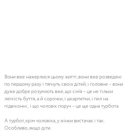
Вони вже нажерлися цьому житті, вони вже розведені
по першому разу і тягнуть своїх дітей, і головне – вони
дуже добре розуміють вже, що сім’я – це не тільки
легкість буття, а й сорочки, і шкарпетки, і пил на
підвіконні; і що чоловік поруч – це ще одна турбота.
А турбот, крім чоловіка, у жінки вистачає і так.
Особливо, якщо діти.