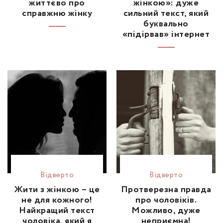
життєво про
жінкою»: дуже
справжню жінку
сильний текст, який
буквально
«підірвав» інтернет
Відвертo
Відвертo
Жити з жінкою – це
Протверезна правда
не для кожного!
про чоловіків.
Найкращий текст
Можливо, дуже
чоловіка, який я
неприємна!