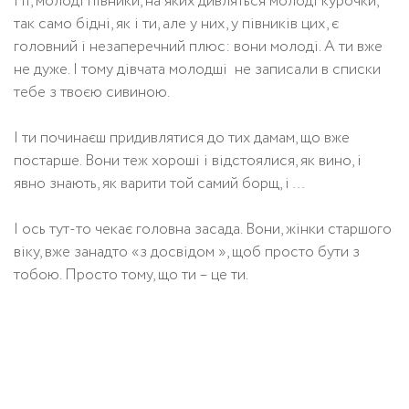
Ні, молоді півники, на яких дивляться молоді курочки,
так само бідні, як і ти, але у них, у півників цих, є
головний і незаперечний плюс: вони молоді. А ти вже
не дуже. І тому дівчата молодші не записали в списки
тебе з твоєю сивиною.
І ти починаєш придивлятися до тих дамам, що вже
постарше. Вони теж хороші і відстоялися, як вино, і
явно знають, як варити той самий борщ, і …
І ось тут-то чекає головна засада. Вони, жінки старшого
віку, вже занадто «з досвідом », щоб просто бути з
тобою. Просто тому, що ти – це ти.