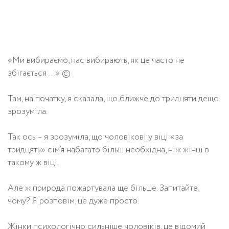
«Ми вибираємо, нас вибирають, як це часто не
збігається …» ©
Там, на початку, я сказала, що ближче до тридцяти дещо
зрозуміла.
Так ось – я зрозуміла, що чоловікові у віці «за
тридцять» сім’я набагато більш необхідна, ніж жінці в
такому ж віці.
Але ж природа пожартувала ще більше. Запитайте,
чому? Я розповім, це дуже просто.
Жінки психологічно сильніше чоловіків, це відомий