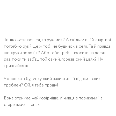
Ти, що називається, «з руками»? А скільки в тій квартирі
потрібно рук? Це ж тобі не будинок в селі. Та й правда,
що «руки золоті»? Або тебе треба просити за десять
раз, поки ти заб’єш той самий, горезвісний цвях? Ну
признайся ж.
Чоловіка в будинку, який захистить її від життєвих
проблем? Ой, я тебе прошу!
Вона отримає, наймовірніше, лінивця з позиками і в
стареньких штанях.