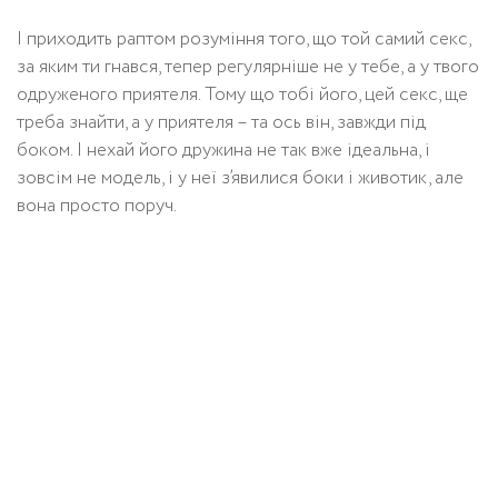
І приходить раптом розуміння того, що той самий секс,
за яким ти гнався, тепер регулярніше не у тебе, а у твого
одруженого приятеля. Тому що тобі його, цей секс, ще
треба знайти, а у приятеля – та ось він, завжди під
боком. І нехай його дружина не так вже ідеальна, і
зовсім не модель, і у неї з’явилися боки і животик, але
вона просто поруч.