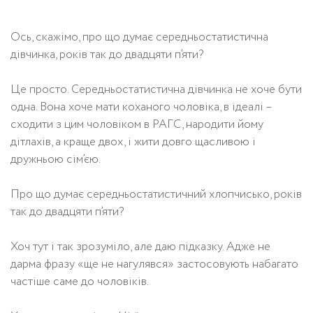
Ось, скажімо, про що думає середньостатистична
дівчинка, років так до двадцяти п’яти?
Це просто. Середньостатистична дівчинка не хоче бути
одна. Вона хоче мати коханого чоловіка, в ідеалі –
сходити з цим чоловіком в РАГС, народити йому
дітлахів, а краще двох, і жити довго щасливою і
дружньою сім’єю.
Про що думає середньостатистичний хлопчисько, років
так до двадцяти п’яти?
Хоч тут і так зрозуміло, але даю підказку. Адже не
дарма фразу «ще не нагулявся» застосовують набагато
частіше саме до чоловіків.