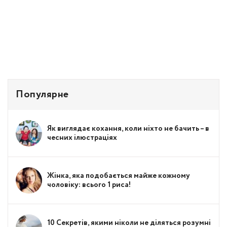
Популярне
Як виглядає кохання, коли ніхто не бачить – в
чесних ілюстраціях
Жінка, яка подобається майже кожному
чоловіку: всього 1 риса!
10 Секретів, якими ніколи не діляться розумні