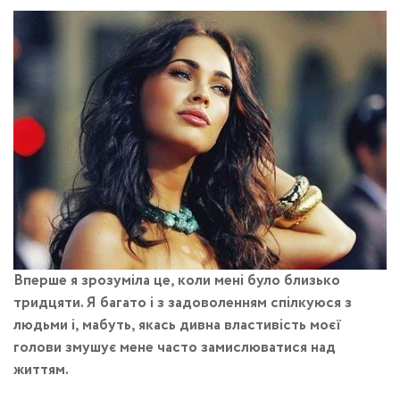
Вперше я зрозуміла це, коли мені було близько
тридцяти. Я багато і з задоволенням спілкуюся з
людьми і, мабуть, якась дивна властивість моєї
голови змушує мене часто замислюватися над
життям.