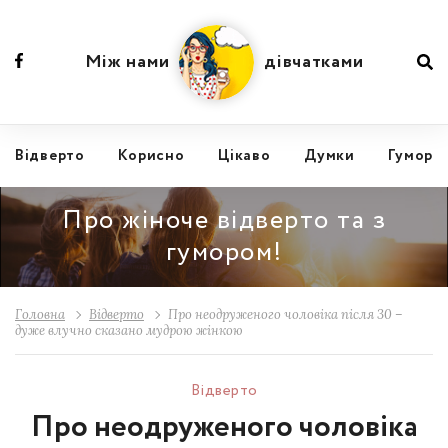
Між нами
дівчатками
Відвертo
Корисно
Цікаво
Думки
Гумор
Про жіноче відверто та з
гумором!
Головна
Відвертo
Про неодруженого чоловіка після 30 –
дуже влучно сказано мудрою жінкою
Відвертo
Про неодруженого чоловіка