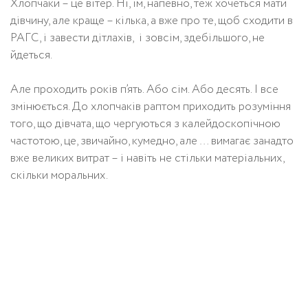
Хлопчаки – це вітер. Ні, їм, напевно, теж хочеться мати
дівчину, але краще – кілька, а вже про те, щоб сходити в
РАГС, і завести дітлахів, і зовсім, здебільшого, не
йдеться.
Але проходить років п’ять. Або сім. Або десять. І все
змінюється. До хлопчаків раптом приходить розуміння
того, що дівчата, що чергуються з калейдоскопічною
частотою, це, звичайно, кумедно, але … вимагає занадто
вже великих витрат – і навіть не стільки матеріальних,
скільки моральних.