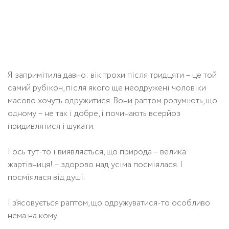
Я запримітила давно: вік трохи після тридцяти – це той
самий рубікон, після якого ще неодружені чоловіки
масово хочуть одружитися. Вони раптом розуміють, що
одному – не так і добре, і починають всерйоз
придивлятися і шукати.
І ось тут-то і виявляється, що природа – велика
жартівниця! – здорово над усіма посміялася. І
посміялася від душі.
І з’ясовується раптом, що одружуватися-то особливо
нема на кому.