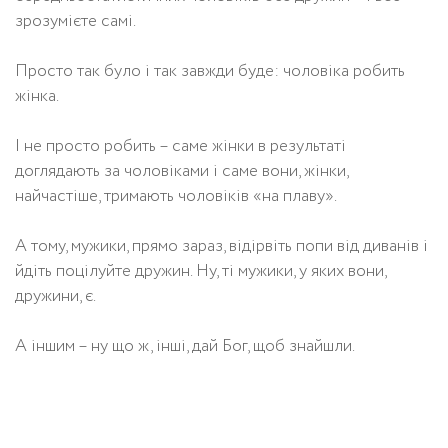
зрозумієте самі.
Просто так було і так завжди буде: чоловіка робить
жінка.
І не просто робить – саме жінки в результаті
доглядають за чоловіками і саме вони, жінки,
найчастіше, тримають чоловіків «на плаву».
А тому, мужики, прямо зараз, відірвіть попи від диванів і
йдіть поцілуйте дружин. Ну, ті мужики, у яких вони,
дружини, є.
А іншим – ну що ж, інші, дай Бог, щоб знайшли.