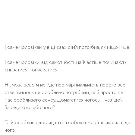
І саме чоловікам у віці «за» сім’я потрібна, як ніщо інше.
І саме чоловіки, від самотності, найчастіше починають
спиватися. І опускатися.
Ні, мова зовсім не йде про маргінальність, просто все
стає якимось не особливо потрібним, та й просто не
має особливого сенсу. Домагатися чогось – навіщо?
Заради кого або чого?
Та й особливо доглядати за собою вже стає якось ні до
чого.