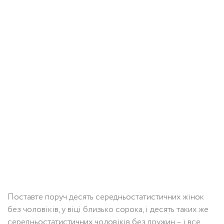
Поставте поруч десять середньостатистичних жінок
без чоловіків, у віці близько сорока, і десять таких же
середньостатистичних чоловіків без дружин – і все