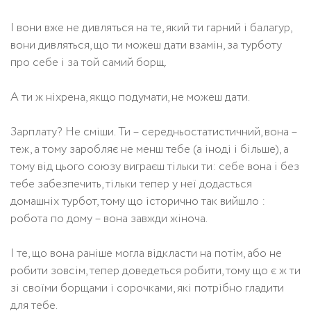
І вони вже не дивляться на те, який ти гарний і балагур,
вони дивляться, що ти можеш дати взамін, за турботу
про себе і за той самий борщ.
А ти ж ніхрена, якщо подумати, не можеш дати.
Зарплату? Не сміши. Ти – середньостатистичний, вона –
теж, а тому заробляє не менш тебе (а іноді і більше), а
тому від цього союзу виграєш тільки ти: себе вона і без
тебе забезпечить, тільки тепер у неї додасться
домашніх турбот, тому що історично так вийшло :
робота по дому – вона завжди жіноча.
І те, що вона раніше могла відкласти на потім, або не
робити зовсім, тепер доведеться робити, тому що є ж ти
зі своїми борщами і сорочками, які потрібно гладити
для тебе.