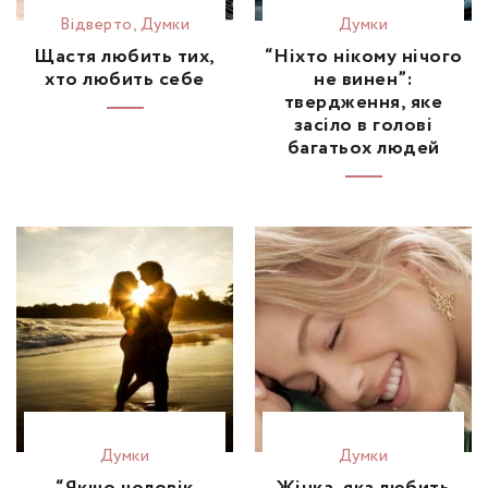
Відвертo
,
Думки
Думки
Щастя любить тих,
“Ніхто нікому нічого
хто любить себе
не винен”:
твердження, яке
засіло в голові
багатьох людей
Думки
Думки
“Якщо чоловік
Жінка, яка любить