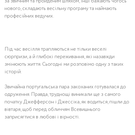
за звичним та пройденим шляхом, інші бажають чогось
нового, складають весільну програму та наймають
професійних ведучих.
Під час весілля трапляються не тільки веселі
сюрпризи, а й глибокі переживання, які назавжди
змінюють життя. Сьогодні ми розповімо одну з таких
історій.
Звичайна португальська пара закоханих готувалася до
одруження. Правда, труднощі виникали ще з самого
початку. Джефферсон і Джессіка, як водиться, пішли до
вівтаря, щоб перед обличчям Всевишнього
заприсягтися в любові і вірності.