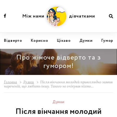
Між нами
дівчатками
Відвертo
Корисно
Цікаво
Думки
Гумор
Про жіноче відверто та з
гумором!
Головна
Думки
Після вінчання молодий привселюдно заявив
нареченій, що любить іншу. Такого не очікував ніхто…
Думки
Після вінчання молодий