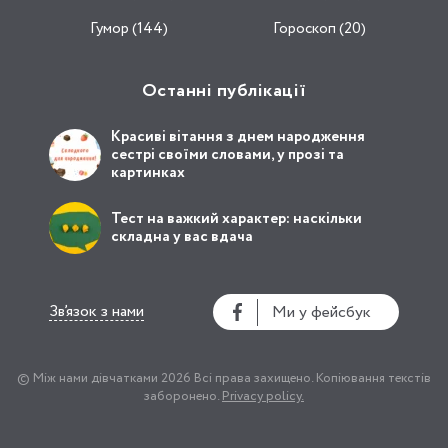
Гумор (144)
Гороскоп (20)
Останні публікації
Красиві вітання з днем народження
сестрі своїми словами, у прозі та
картинках
Тест на важкий характер: наскільки
складна у вас вдача
Зв’язок з нами
Ми у фейсбук
© Між нами дівчатками 2026
Всі права захищено.
Копіювання текстів
заборонено.
Privacy policy.