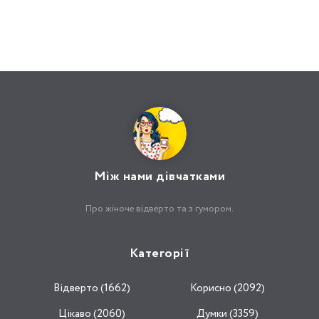
Між нами дівчатками
Про жіноче відверто та з гумором.
Категорії
Відвертo (1662)
Корисно (2092)
Цікаво (2060)
Думки (3359)