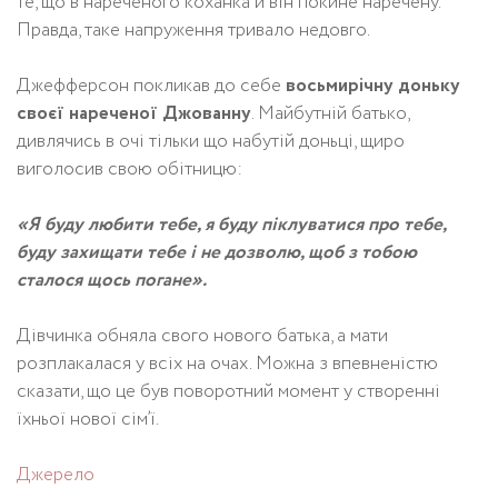
те, що в нареченого коханка й він покине наречену.
Правда, таке напруження тривало недовго.
Джефферсон покликав до себе
восьмирічну доньку
своєї нареченої
Джованну
. Майбутній батько,
дивлячись в очі тільки що набутій доньці, щиро
виголосив свою обітницю:
«Я буду любити тебе, я буду піклуватися про тебе,
буду захищати тебе і не дозволю, щоб з тобою
сталося щось погане».
Дівчинка обняла свого нового батька, а мати
розплакалася у всіх на очах. Можна з впевненістю
сказати, що це був поворотний момент у створенні
їхньої нової сім’ї.
Джерело