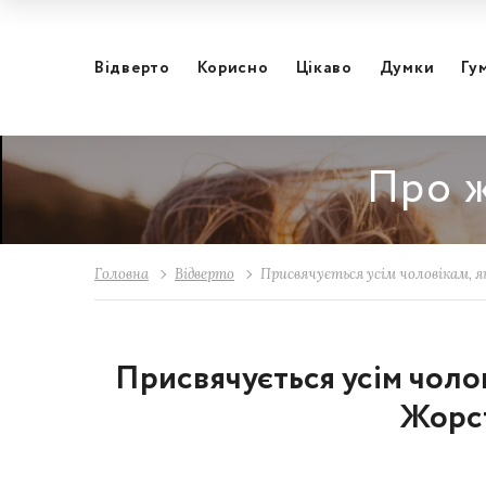
Відвертo
Корисно
Цікаво
Думки
Гу
Про ж
Головна
Відвертo
Присвячується усім чоловікам, як
Присвячується усім чолов
Жорст