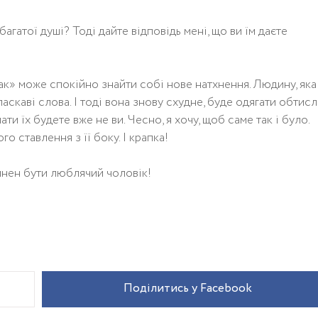
багатої душі? Тоді дайте відповідь мені, що ви їм даєте
 так» може спокійно знайти собі нове натхнення. Людину, яка
 ласкаві слова. І тоді вона знову схудне, буде одягати обтисл
ати їх будете вже не ви. Чесно, я хочу, щоб саме так і було.
го ставлення з її боку. І крапка!
нен бути люблячий чоловік!
Поділитись у Facebook