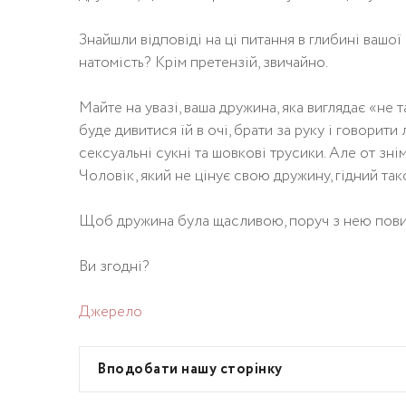
Знайшли відповіді на ці питання в глибині вашої 
натомість? Крім претензій, звичайно.
Майте на увазі, ваша дружина, яка виглядає «не
буде дивитися їй в очі, брати за руку і говорити
сексуальні сукні та шовкові трусики. Але от знім
Чоловік, який не цінує свою дружину, гідний тако
Щоб дружина була щасливою, поруч з нею пови
Ви згодні?
Джерело
Вподобати нашу сторінку