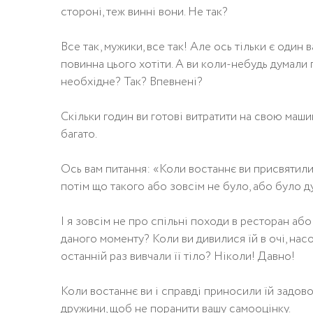
стороні, теж винні вони. Не так?
Все так, мужики, все так! Але ось тільки є оди
повинна цього хотіти. А ви коли-небудь думали п
необхідне? Так? Впевнені?
Скільки годин ви готові витратити на свою маш
багато.
Ось вам питання: «Коли востаннє ви присвятили
потім що такого або зовсім не було, або було ду
І я зовсім не про спільні походи в ресторан аб
даного моменту? Коли ви дивилися їй в очі, н
останній раз вивчали її тіло? Ніколи! Давно!
Коли востаннє ви і справді приносили їй задовол
дружини, щоб не поранити вашу самооцінку.