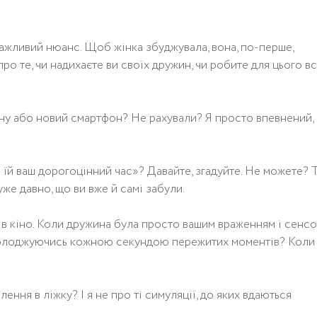
н важливий нюанс. Щоб жінка збуджувала, вона, по-перше,
ро те, чи надихаєте ви своїх дружин, чи робите для цього в
ину або новий смартфон? Не рахували? Я просто впевнений,
 їй ваш дорогоцінний час»? Давайте, згадуйте. Не можете? 
же давно, що ви вже й самі забули.
о в кіно. Коли дружина була просто вашим враженням і сенс
асолоджуючись кожною секундою пережитих моментів? Коли
ення в ліжку? І я не про ті симуляції, до яких вдаються