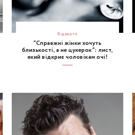
Відвертo
“Справжні жінки хочуть
близькості, а не цукерок”: лист,
який відкриє чоловікам очі!