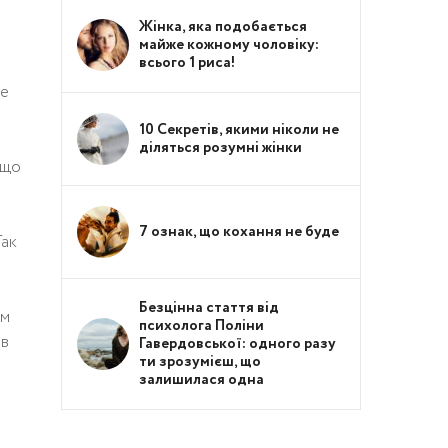
Жінка, яка подобається
майже кожному чоловіку:
всього 1 риса!
се
10 Секретів, якими ніколи не
діляться розумні жінки
 що
7 ознак, що кохання не буде
Так
Безцінна стаття від
ом
психолога Поліни
 в
Гавердовської: одного разу
ти зрозумієш, що
залишилася одна