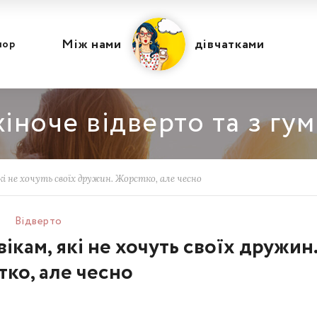
Між нами
дівчатками
мор
іноче відверто та з гу
і не хочуть своїх дружин. Жорстко, але чесно
Відвертo
ікам, які не хочуть своїх дружин
ко, але чесно