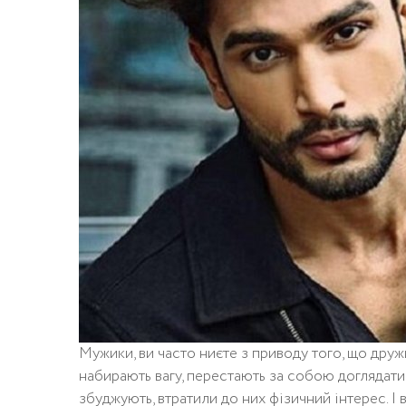
Мужики, ви часто ниєте з приводу того, що дружи
набирають вагу, перестають за собою доглядати.
збуджують, втратили до них фізичний інтерес. І в