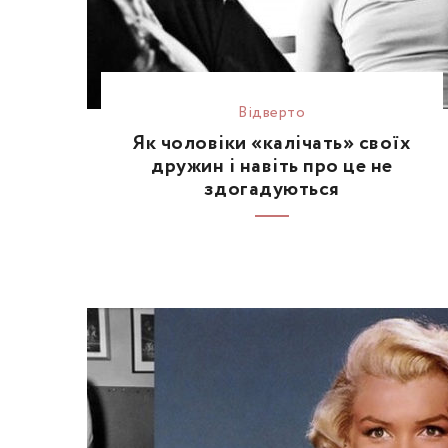
Відвертo
Як чоловіки «калічать» своїх
дружин і навіть про це не
здогадуються