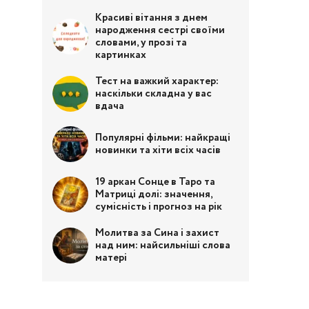
Красиві вітання з днем
народження сестрі своїми
словами, у прозі та
картинках
Тест на важкий характер:
наскільки складна у вас
вдача
Популярні фільми: найкращі
новинки та хіти всіх часів
19 аркан Сонце в Таро та
Матриці долі: значення,
сумісність і прогноз на рік
Молитва за Сина і захист
над ним: найсильніші слова
матері