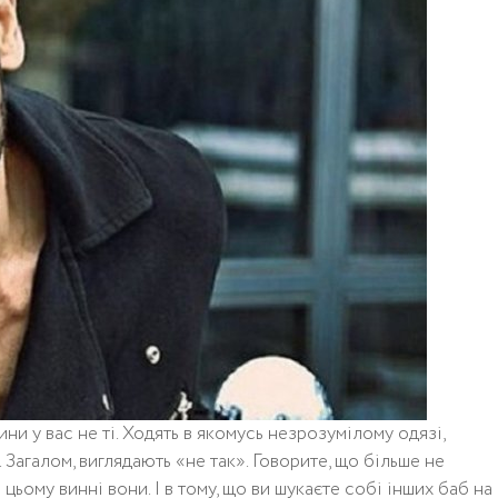
ни у вас не ті. Ходять в якомусь незрозумілому одязі,
 Загалом, виглядають «не так». Говорите, що більше не
 цьому винні вони. І в тому, що ви шукаєте собі інших баб на