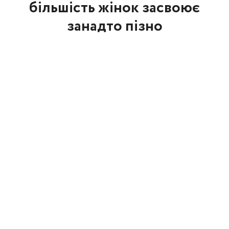
більшість жінок засвоює
занадто пізно