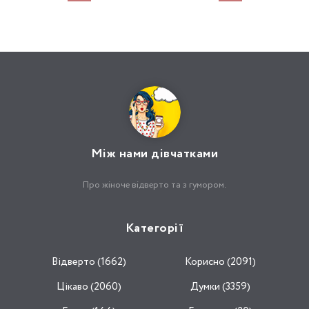
Між нами дівчатками
Про жіноче відверто та з гумором.
Категорії
Відвертo (1662)
Корисно (2091)
Цікаво (2060)
Думки (3359)