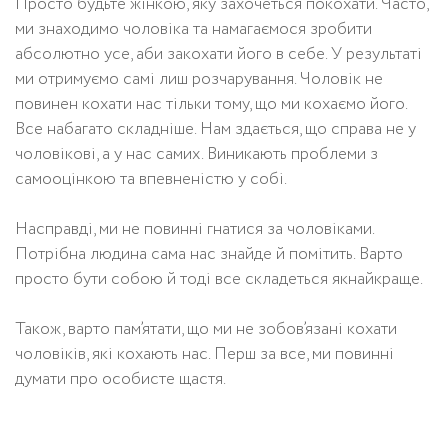
Просто будьте жінкою, яку захочеться покохати. Часто,
ми знаходимо чоловіка та намагаємося зробити
абсолютно усе, аби закохати його в себе. У результаті
ми отримуємо самі лиш розчарування. Чоловік не
повинен кохати нас тільки тому, що ми кохаємо його.
Все набагато складніше. Нам здається, що справа не у
чоловікові, а у нас самих. Виникають проблеми з
самооцінкою та впевненістю у собі.
Насправді, ми не повинні гнатися за чоловіками.
Потрібна людина сама нас знайде й помітить. Варто
просто бути собою й тоді все складеться якнайкраще.
Також, варто пам’ятати, що ми не зобов’язані кохати
чоловіків, які кохають нас. Перш за все, ми повинні
думати про особисте щастя.