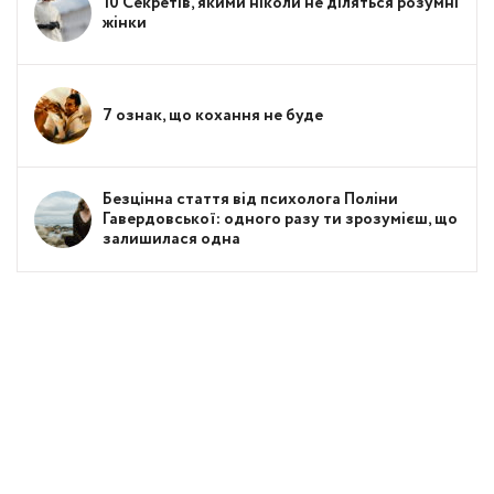
10 Секретів, якими ніколи не діляться розумні
жінки
7 ознак, що кохання не буде
Безцінна стаття від психолога Поліни
Гавердовської: одного разу ти зрозумієш, що
залишилася одна