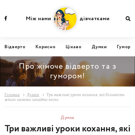
Між нами
дівчатками
Відвертo
Корисно
Цікаво
Думки
Гумор
Про жіноче відверто та з
гумором!
Головна
Думки
Три важливі уроки кохання, які більшість
жінок засвоює занадто пізно
Думки
Три важливі уроки кохання, які