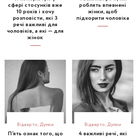
сфері стосунків вже
роблять впевнені
10 років і хочу
жінки, щоб
розповісти, які 3
підкорити чоловіка
речі важливі для
чоловіків, а які — для
жінок
Відвертo
,
Думки
Відвертo
,
Думки
П’ять ознак того, що
4 важливі речі, які