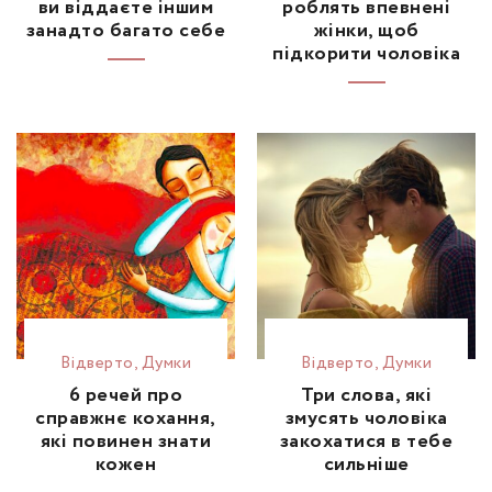
ви віддаєте іншим
роблять впевнені
занадто багато себе
жінки, щоб
підкорити чоловіка
Відвертo
,
Думки
Відвертo
,
Думки
6 речей про
Три слова, які
справжнє кохання,
змусять чоловіка
які повинен знати
закохатися в тебе
кожен
сильніше