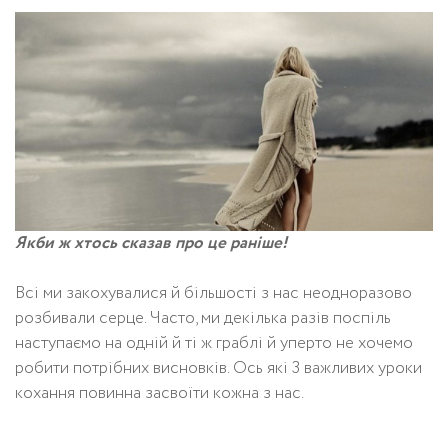
Якби ж хтось сказав про це раніше!
Всі ми закохувалися й більшості з нас неодноразово
розбивали серце. Часто, ми декілька разів поспіль
наступаємо на одній й ті ж граблі й уперто не хочемо
робити потрібних висновків. Ось які 3 важливих уроки
кохання повинна засвоїти кожна з нас.