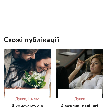
Схожі публікації
Думки
,
Цікаво
Думки
Я консультую у
4 важливі речі, які