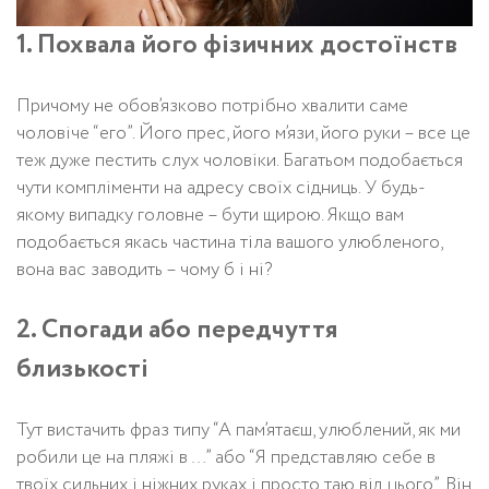
1. Похвала його фізичних достоїнств
Причому не обов’язково потрібно хвалити саме
чоловіче “его”. Його прес, його м’язи, його руки – все це
теж дуже пестить слух чоловіки. Багатьом подобається
чути компліменти на адресу своїх сідниць. У будь-
якому випадку головне – бути щирою. Якщо вам
подобається якась частина тіла вашого улюбленого,
вона вас заводить – чому б і ні?
2. Спогади або передчуття
близькості
Тут вистачить фраз типу “А пам’ятаєш, улюблений, як ми
робили це на пляжі в …” або “Я представляю себе в
твоїх сильних і ніжних руках і просто таю від цього”. Він