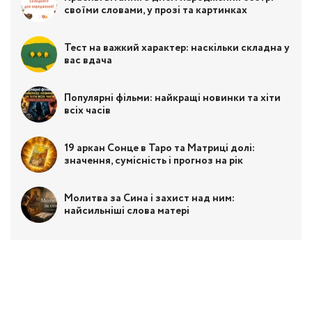
своїми словами, у прозі та картинках
Тест на важкий характер: наскільки складна у
вас вдача
Популярні фільми: найкращі новинки та хіти
всіх часів
19 аркан Сонце в Таро та Матриці долі:
значення, сумісність і прогноз на рік
Молитва за Сина і захист над ним:
найсильніші слова матері