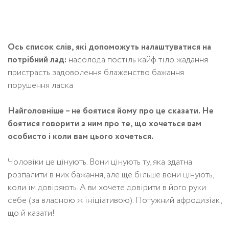
Ось список слів, які допоможуть налаштуватися на
потрібний лад:
насолода постіль кайф тіло жадання
пристрасть задоволення блаженство бажання
порушення ласка
Найголовніше – не боятися йому про це сказати. Не
боятися говорити з ним про те, що хочеться вам
особисто і коли вам цього хочеться.
Чоловіки це цінують. Вони цінують ту, яка здатна
розпалити в них бажання, але ще більше вони цінують,
коли їм довіряють. А ви хочете довірити в його руки
себе (за власною ж ініціативою). Потужний афродизіак,
що й казати!