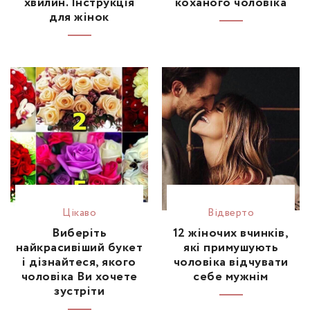
хвилин. Інструкція
коханого чоловіка
для жінок
Цікаво
Відвертo
Виберіть
12 жіночих вчинків,
найкрасивіший букет
які примушують
і дізнайтеся, якого
чоловіка відчувати
чоловіка Ви хочете
себе мужнім
зустріти