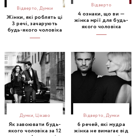
Відвертo
Відвертo
,
Думки
4 ознаки, що ви —
Жінки, які роблять ці
жінка мрії для будь-
3 речі, зачарують
якого чоловіка
будь-якого чоловіка
Думки
,
Цікаво
Відвертo
,
Думки
Як завоювати будь-
6 речей, які мудра
якого чоловіка за 12
жінка не вимагає від