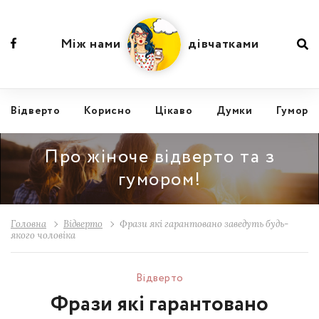
Між нами
дівчатками
Відвертo
Корисно
Цікаво
Думки
Гумор
Про жіноче відверто та з
гумором!
Головна
Відвертo
Фрази які гарантовано заведуть будь-
якого чоловіка
Відвертo
Фрази які гарантовано