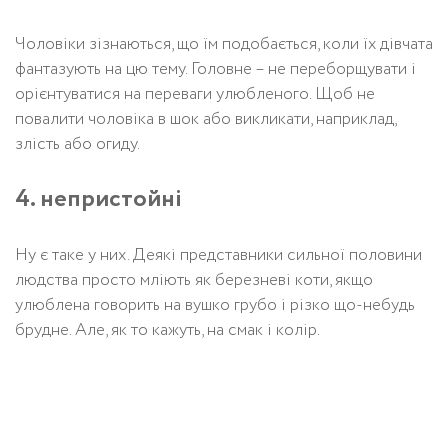
Чоловіки зізнаються, що їм подобається, коли їх дівчата
фантазують на цю тему. Головне – не переборщувати і
орієнтуватися на переваги улюбленого. Щоб не
повалити чоловіка в шок або викликати, наприклад,
злість або огиду.
4. непристойні
Ну є таке у них. Деякі представники сильної половини
людства просто мліють як березневі коти, якщо
улюблена говорить на вушко грубо і різко що-небудь
брудне. Але, як то кажуть, на смак і колір.