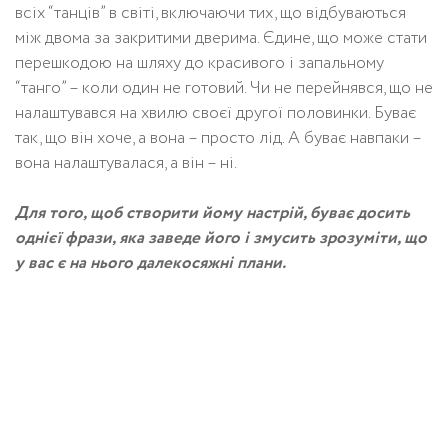
всіх “танців” в світі, включаючи тих, що відбуваються
між двома за закритими дверима. Єдине, що може стати
перешкодою на шляху до красивого і запальному
“танго” – коли один не готовий. Чи не перейнявся, що не
налаштувався на хвилю своєї другої половинки. Буває
так, що він хоче, а вона – просто лід. А буває навпаки –
вона налаштувалася, а він – ні.
Для того, щоб створити йому настрій, буває досить
однієї фрази, яка заведе його і змусить зрозуміти, що
у вас є на нього далекосяжні плани.