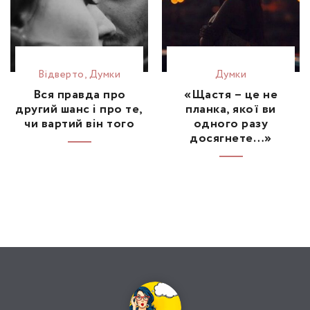
Відвертo
,
Думки
Думки
Вся правда про
«Щастя – це не
другий шанс і про те,
планка, якої ви
чи вартий він того
одного разу
досягнете…»