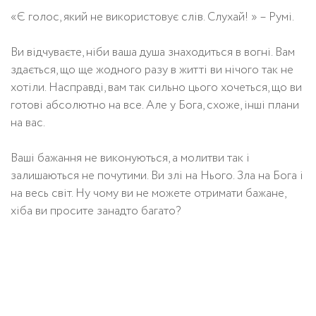
«Є голос, який не використовує слів. Слухай! » – Румі.
Ви відчуваєте, ніби ваша душа знаходиться в вогні. Вам
здається, що ще жодного разу в житті ви нічого так не
хотіли. Насправді, вам так сильно цього хочеться, що ви
готові абсолютно на все. Але у Бога, схоже, інші плани
на вас.
Ваші бажання не виконуються, а молитви так і
залишаються не почутими. Ви злі на Нього. Зла на Бога і
на весь світ. Ну чому ви не можете отримати бажане,
хіба ви просите занадто багато?