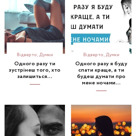
Відвертo
,
Думки
Відвертo
,
Думки
Одного разу ти
Одного разу я буду
зустрінеш того, хто
спати краще, а ти
залишиться…
будеш думати про
мене ночами…