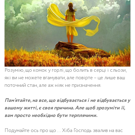
Розумію, що комок у горлі, що болить в серці і сльози,
які ви не можете вгамувати, але повірте – це лише ваш
поточний стан, але аж ніяк не призначення.
Пам’ятайте, на все, що відбувається і не відбувається у
вашому житті, є своя причина. Але щоб зрозуміти її,
вам просто необхідно бути терплячими.
Подумайте ось про що … Хіба Господь звалив на вас