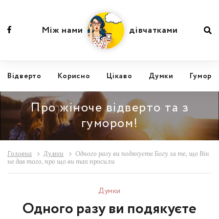
Між нами
дівчатками
Відвертo
Корисно
Цікаво
Думки
Гумор
Про жіноче відверто та з
гумором!
Головна
Думки
Одного разу ви подякуєте Богу за те, що Він
не дав того, про що ви так просили
Думки
Одного разу ви подякуєте