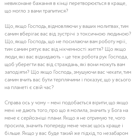
невиконане бажання в кінці перетворюється в краще,
що могло з вами трапитися?
Що, якщо Господь, відмовляючи у ваших молитвах, тим
самим вберігає вас від зустрічі з токсичною людиною?
Що, якщо Господь, що не посилаючи вам роботу мрії,
тим самим рятує вас від нікчемності життя? Що якщо
люди, які вас відкидають – це теж робота рук Господа,
щоб уберегти вас від страждань, які вони можуть вам
заподіяти? Що якщо Господь, змушуючи вас чекати, тим
самим вчить вас бути терплячими і показує, що у всього
на планеті є свій час?
Справа ось у чому – мені подобається вірити, що якщо
мені не дають того, про що я молила, значить у Бога на
мене є серйозніші плани. Якщо я не отримую те, чого
просила, значить попереду мене чекає щось краще і
більше. Якщо у вас буде такий же підхід, то незабаром