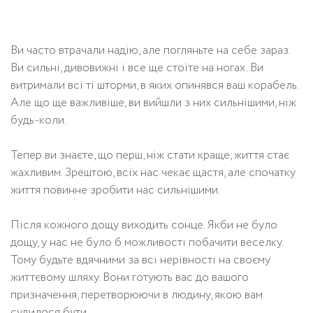
Ви часто втрачали надію, але погляньте на себе зараз.
Ви сильні, дивовижні і все ще стоїте на ногах. Ви
витримали всі ті шторми, в яких опинявся ваш корабель.
Але що ще важливіше, ви вийшли з них сильнішими, ніж
будь-коли.
Тепер ви знаєте, що перш, ніж стати краще, життя стає
жахливим. Зрештою, всіх нас чекає щастя, але спочатку
життя повинне зробити нас сильнішими.
Після кожного дощу виходить сонце. Якби не було
дощу, у нас не було б можливості побачити веселку.
Тому будьте вдячними за всі нерівності на своєму
життєвому шляху. Вони готують вас до вашого
призначення, перетворюючи в людину, якою вам
судилося бути.