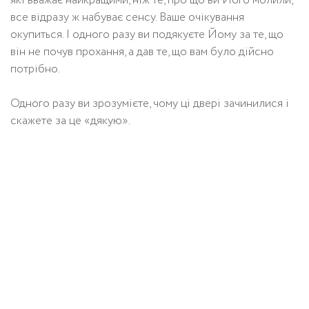
які вважає найкращими, ніж те, про що ви Його молили,
все відразу ж набуває сенсу. Ваше очікування
окупиться. І одного разу ви подякуєте Йому за те, що
він не почув прохання, а дав те, що вам було дійсно
потрібно.
Одного разу ви зрозумієте, чому ці двері зачинилися і
скажете за це «дякую».