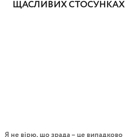
ЩАСЛИВИХ СТОСУНКАХ
Я не вірю, що зрада – це випадково