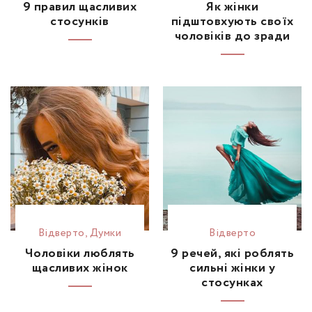
9 правил щасливих
Як жінки
стосунків
підштовхують своїх
чоловіків до зради
Відвертo
,
Думки
Відвертo
Чоловіки люблять
9 речей, які роблять
щасливих жінок
сильні жінки у
стосунках