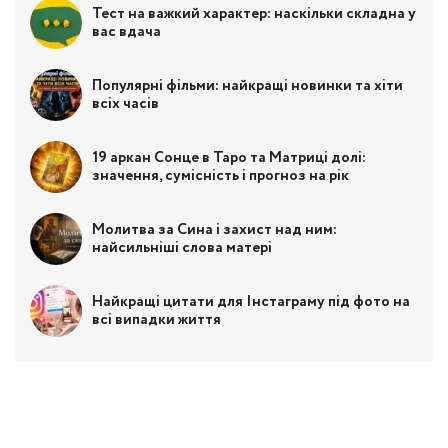
Тест на важкий характер: наскільки складна у
вас вдача
Популярні фільми: найкращі новинки та хіти
всіх часів
19 аркан Сонце в Таро та Матриці долі:
значення, сумісність і прогноз на рік
Молитва за Сина і захист над ним:
найсильніші слова матері
Найкращі цитати для Інстаграму під фото на
всі випадки життя