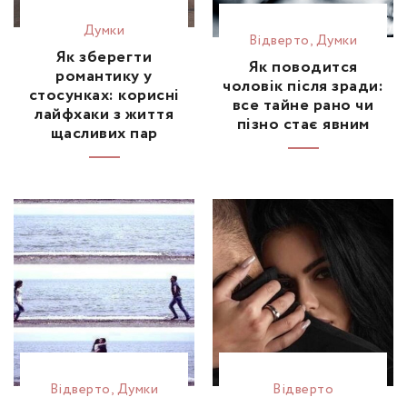
Думки
Відвертo
,
Думки
Як зберегти
Як поводится
романтику у
чоловік після зради:
стосунках: корисні
все тайне рано чи
лайфхаки з життя
пізно стає явним
щасливих пар
Відвертo
,
Думки
Відвертo