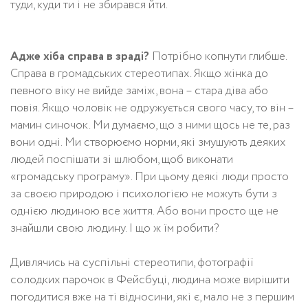
туди, куди ти і не збирався йти.
Адже хіба справа в зраді?
Потрібно копнути глибше.
Справа в громадських стереотипах. Якщо жінка до
певного віку не вийде заміж, вона – стара діва або
повія. Якщо чоловік не одружується свого часу, то він –
мамин синочок. Ми думаємо, що з ними щось не те, раз
вони одні. Ми створюємо норми, які змушують деяких
людей поспішати зі шлюбом, щоб виконати
«громадську програму». При цьому деякі люди просто
за своєю природою і психологією не можуть бути з
однією людиною все життя. Або вони просто ще не
знайшли свою людину. І що ж їм робити?
Дивлячись на суспільні стереотипи, фотографії
солодких парочок в Фейсбуці, людина може вирішити
погодитися вже на ті відносини, які є, мало не з першим