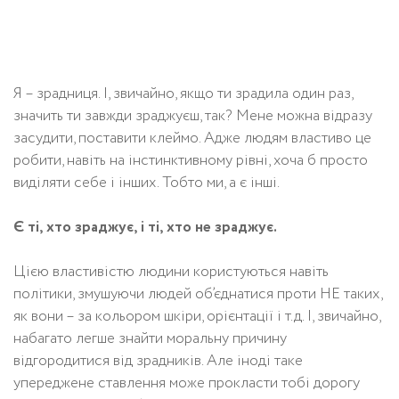
Я – зрадниця. І, звичайно, якщо ти зрадила один раз,
значить ти завжди зраджуєш, так? Мене можна відразу
засудити, поставити клеймо. Адже людям властиво це
робити, навіть на інстинктивному рівні, хоча б просто
виділяти себе і інших. Тобто ми, а є інші.
Є ті, хто зраджує, і ті, хто не зраджує.
Цією властивістю людини користуються навіть
політики, змушуючи людей об’єднатися проти НЕ таких,
як вони – за кольором шкіри, орієнтації і т.д. І, звичайно,
набагато легше знайти моральну причину
відгородитися від зрадників. Але іноді таке
упереджене ставлення може прокласти тобі дорогу