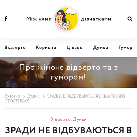
Між нами
дівчатками
Відвертo
Корисно
Цікаво
Думки
Гумор
Про жіноче відверто та з
гумором!
Головна
Думки
ЗРАДИ НЕ ВІДБУВАЮТЬСЯ В ЩАСЛИВИХ
СТОСУНКАХ
Відвертo
,
Думки
ЗРАДИ НЕ ВІДБУВАЮТЬСЯ В