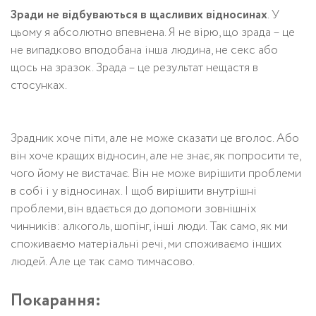
Зради не відбуваються в щасливих відносинах
. У
цьому я абсолютно впевнена. Я не вірю, що зрада – це
не випадково вподобана інша людина, не секс або
щось на зразок. Зрада – це результат нещастя в
стосунках.
Зрадник хоче піти, але не може сказати це вголос. Або
він хоче кращих відносин, але не знає, як попросити те,
чого йому не вистачає. Він не може вирішити проблеми
в собі і у відносинах. І щоб вирішити внутрішні
проблеми, він вдається до допомоги зовнішніх
чинників: алкоголь, шопінг, інші люди. Так само, як ми
споживаємо матеріальні речі, ми споживаємо інших
людей. Але це так само тимчасово.
Покарання: