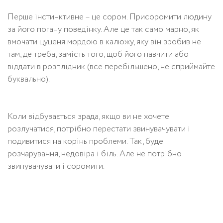
Перше інстинктивне – це сором. Присоромити людину
за його погану поведінку. Але це так само марно, як
вмочати цуценя мордою в калюжу, яку він зробив не
там, де треба, замість того, щоб його навчити або
віддати в розплідник (все перебільшено, не сприймайте
буквально).
Коли відбувається зрада, якщо ви не хочете
розлучатися, потрібно перестати звинувачувати і
подивитися на корінь проблеми. Так, буде
розчарування, недовіра і біль. Але не потрібно
звинувачувати і соромити.