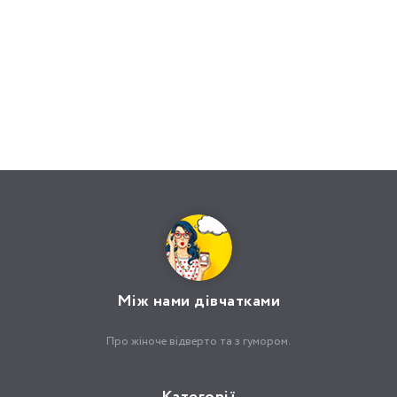
Між нами дівчатками
Про жіноче відверто та з гумором.