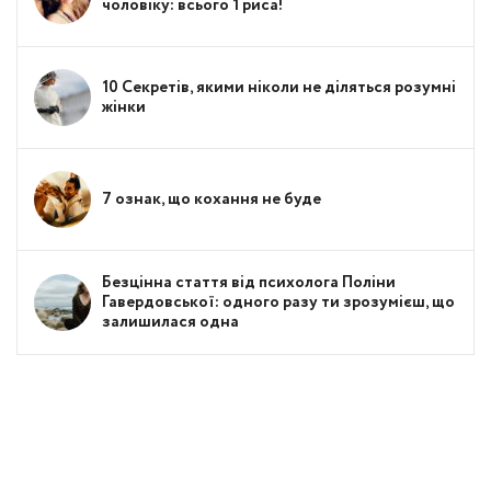
чоловіку: всього 1 риса!
10 Секретів, якими ніколи не діляться розумні
жінки
7 ознак, що кохання не буде
Безцінна стаття від психолога Поліни
Гавердовської: одного разу ти зрозумієш, що
залишилася одна