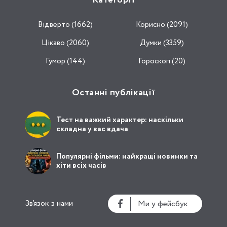
Категорії
Відвертo (1662)
Корисно (2091)
Цікаво (2060)
Думки (3359)
Гумор (144)
Гороскоп (20)
Останні публікації
Тест на важкий характер: наскільки
складна у вас вдача
Популярні фільми: найкращі новинки та
хіти всіх часів
Зв’язок з нами
Ми у фейсбук