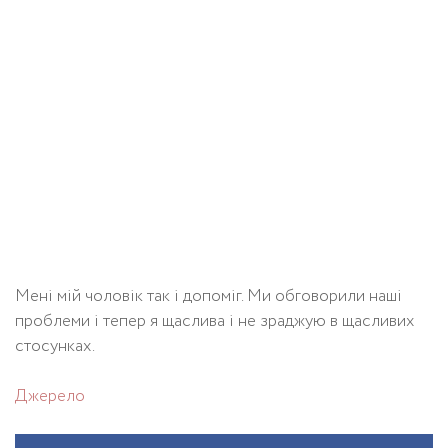
Мені мій чоловік так і допоміг. Ми обговорили наші
проблеми і тепер я щаслива і не зраджую в щасливих
стосунках.
Джерело