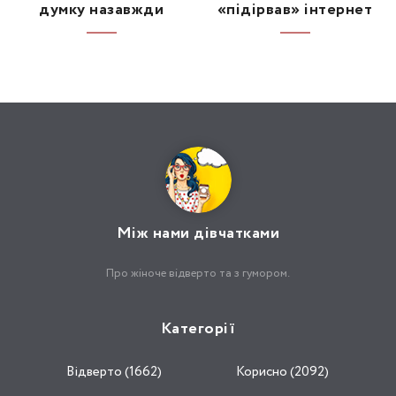
думку назавжди
«підірвав» інтернет
Між нами дівчатками
Про жіноче відверто та з гумором.
Категорії
Відвертo (1662)
Корисно (2092)