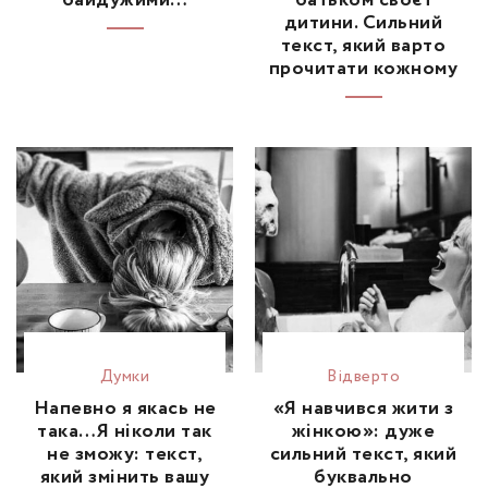
байдужими…
батьком своєї
дитини. Сильний
текст, який варто
прочитати кожному
Думки
Відвертo
Напевно я якась не
«Я навчився жити з
така…Я ніколи так
жінкою»: дуже
не зможу: текст,
сильний текст, який
який змінить вашу
буквально