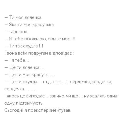
— Ти моя лялечка.
— Яка ти моя красунька.
— Гарнюня.
— Я тебе обожнюю, сонце моє !!!
— Ти так схудла !!!
І вона всім подругам відповідає :
— І я тебе…
— Це ти лялечка …
— Це ти моя красуня ….
— Це ти схудла … і т.д. і т.п …. і сердечка, сердечка,
сердечка …….
І якось це виглядає …звично, чи що … ну хвалять одна
одну, підтримують.
Сьогодні я поекспериментував.