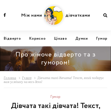
Між нами
дівчатками
Відвертo
Корисно
Цікаво
Думки
Гумор
Про жіноче відверто та з
гумором!
Головна
Гумор
Дівчата такі дівчата! Текст, який подарує
вам усмішку на весь день!
Гумор
Дівчата такі дівчата! Текст,