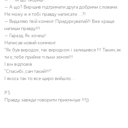
— … Ти що твориш?..
— А що? Вирішив підтримати друга добрими словами.
Не можу ж я тобі правду написати …?!
— Видаляю твій комент. Придуркуватий!! Вже краще
напиши правду!!!
— Гаразд. Як хочеш!
Написав новий коммент.
“Як був виродок, так виродком і залишився !!! Таким, як
ти є, тебе прийме тільки земля!!!
І він відповів
“Спасибі, сам такий!!!”
І якось так то все щиро вийшло…
P.S
Правду завжди говорити приємніше !!!))