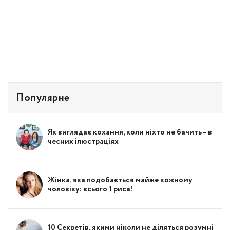
Популярне
Як виглядає кохання, коли ніхто не бачить – в
чесних ілюстраціях
Жінка, яка подобається майже кожному
чоловіку: всього 1 риса!
10 Секретів, якими ніколи не діляться розумні