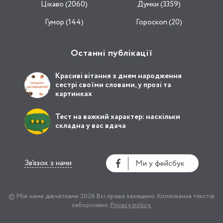
Цікаво (2060)
Думки (3359)
Гумор (144)
Гороскоп (20)
Останні публікації
Красиві вітання з днем народження
сестрі своїми словами, у прозі та
картинках
Тест на важкий характер: наскільки
складна у вас вдача
Зв’язок з нами
Ми у фейсбук
© Між нами дівчатками 2026
Всі права захищено.
Копіювання текстів
заборонено.
Privacy policy.