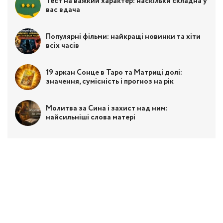
Тест на важкий характер: наскільки складна у
вас вдача
Популярні фільми: найкращі новинки та хіти
всіх часів
19 аркан Сонце в Таро та Матриці долі:
значення, сумісність і прогноз на рік
Молитва за Сина і захист над ним:
найсильніші слова матері