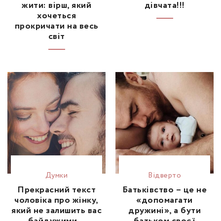
жити: вірш, який
дівчата!!!
хочеться
прокричати на весь
світ
Думки
Відвертo
Прекрасний текст
Батьківство – це не
чоловіка про жінку,
«допомагати
який не залишить вас
дружині», а бути