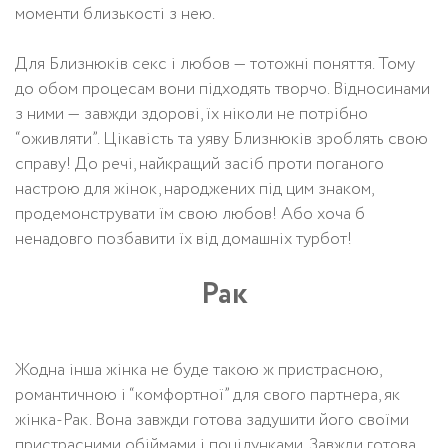
моменти близькості з нею.
Для Близнюків секс і любов — тотожні поняття. Тому
до обом процесам вони підходять творчо. Відносинами
з ними — завжди здорові, їх ніколи не потрібно
“оживляти”. Цікавість та уяву Близнюків зроблять свою
справу! До речі, найкращий засіб проти поганого
настрою для жінок, народжених під цим знаком,
продемонструвати їм свою любов! Або хоча б
ненадовго позбавити їх від домашніх турбот!
Рак
Жодна інша жінка не буде такою ж пристрасною,
романтичною і “комфортної” для свого партнера, як
жінка-Рак. Вона завжди готова задушити його своїми
пристрасними обіймами і поцілунками. Завжди готова