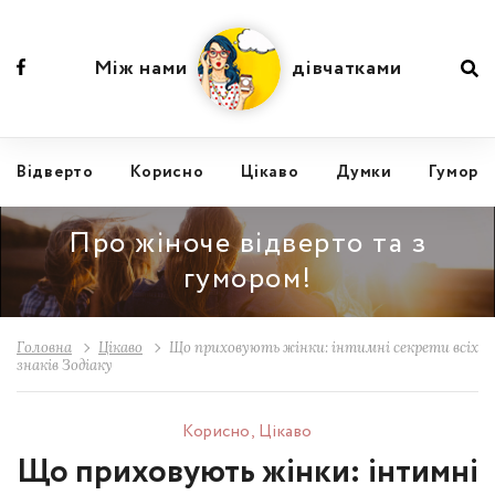
Між нами
дівчатками
Відвертo
Корисно
Цікаво
Думки
Гумор
Про жіноче відверто та з
гумором!
Головна
Цікаво
Що приховують жінки: інтимні секрети всіх
знаків Зодіаку
Корисно
,
Цікаво
Що приховують жінки: інтимні