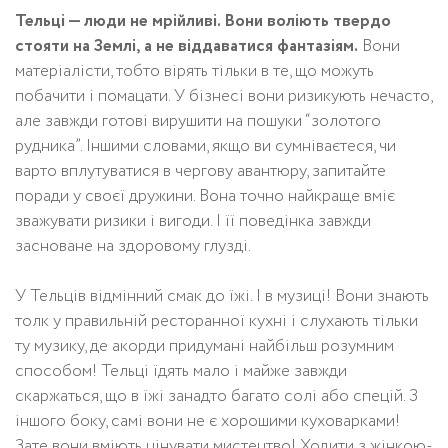
Тельці — люди не мрійливі. Вони воліють твердо
стояти на Землі, а не віддаватися фантазіям.
Вони
матеріалісти, тобто вірять тільки в те, що можуть
побачити і помацати. У бізнесі вони ризикують нечасто,
але завжди готові вирушити на пошуки “золотого
рудника”. Іншими словами, якщо ви сумніваєтеся, чи
варто вплутуватися в чергову авантюру, запитайте
поради у своєї дружини. Вона точно найкраще вміє
зважувати ризики і вигоди. І її поведінка завжди
засноване на здоровому глузді.
У Тельців відмінний смак до їжі. І в музиці! Вони знають
толк у правильній ресторанної кухні і слухають тільки
ту музику, де акорди придумані найбільш розумним
способом! Тельці їдять мало і майже завжди
скаржаться, що в їжі занадто багато солі або спецій. З
іншого боку, самі вони не є хорошими куховарками!
Зате вони вміють цінувати мистецтво! Ходити з жінкою-