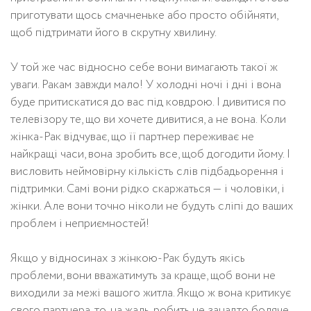
приготувати щось смачненьке або просто обійняти,
щоб підтримати його в скрутну хвилину.
У той же час відносно себе вони вимагають такої ж
уваги. Ракам завжди мало! У холодні ночі і дні і вона
буде притискатися до вас під ковдрою. І дивитися по
телевізору те, що ви хочете дивитися, а не вона. Коли
жінка-Рак відчуває, що її партнер переживає не
найкращі часи, вона зробить все, щоб догодити йому. І
висловить неймовірну кількість слів підбадьорення і
підтримки. Самі вони рідко скаржаться — і чоловіки, і
жінки. Але вони точно ніколи не будуть сліпі до ваших
проблем і неприємностей!
Якщо у відносинах з жінкою-Рак будуть якісь
проблеми, вони вважатимуть за краще, щоб вони не
виходили за межі вашого житла. Якщо ж вона критикує
свого партнера, то, на жаль, робить це занадто боляче.