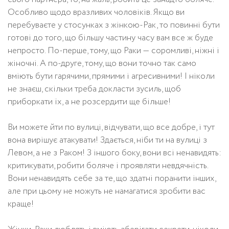
Особливо щодо вразливих чоловіків. Якщо ви
перебуваєте у стосунках з жінкою-Рак, то повинні бути
готові до того, що більшу частину часу вам все ж буде
непросто. По-перше, тому, що Раки — соромливі, ніжні і
жіночні. А по-друге, тому, що вони точно так само
вміють бути гарячими, прямими і агресивними! І ніколи
не знаєш, скільки треба докласти зусиль, щоб
приборкати їх, а не розсердити ще більше!
Ви можете йти по вулиці, відчувати, що все добре, і тут
вона вирішує атакувати! Здається, ніби ти на вулиці з
Левом, а не з Раком! З іншого боку, вони всі ненавидять:
критикувати, робити боляче і проявляти невдячність.
Вони ненавидять себе за те, що здатні поранити інших,
але при цьому не можуть не намагатися зробити вас
краще!