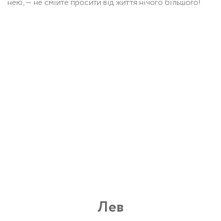
нею, — не смійте просити від життя нічого більшого!
Лев