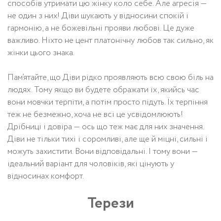
способів утримати цю жінку коло себе. Але агресія —
не один з них! Діви шукають у відносини спокій і
гармонію, а не божевільні прояви любові. Це дуже
важливо. Ніхто не цент платонічну любов так сильно, як
жінки цього знака.
Пам’ятайте, що Діви рідко проявляють всю свою біль на
людях. Тому якщо ви будете ображати їх, якийсь час
вони мовчки терпіти, а потім просто підуть. Їх терпіння
теж не безмежно, хоча не всі це усвідомлюють!
Дрібниці і довіра — ось що теж має для них значення.
Діви не тільки тихі і соромливі, але ще й міцні, сильні і
можуть захистити. Вони відповідальні. І тому вони —
ідеальний варіант для чоловіків, які цінують у
відносинах комфорт.
Терези