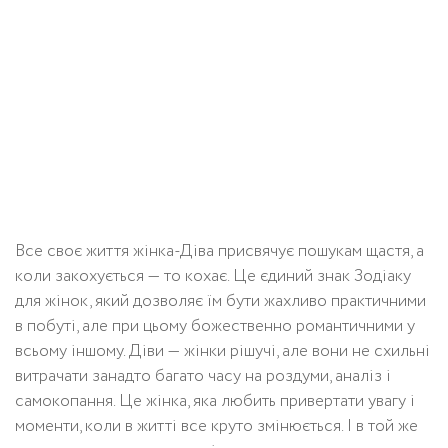
Все своє життя жінка-Діва присвячує пошукам щастя, а
коли закохується — то кохає. Це єдиний знак Зодіаку
для жінок, який дозволяє їм бути жахливо практичними
в побуті, але при цьому божественно романтичними у
всьому іншому. Діви — жінки рішучі, але вони не схильні
витрачати занадто багато часу на роздуми, аналіз і
самокопання. Це жінка, яка любить привертати увагу і
моменти, коли в житті все круто змінюється. І в той же