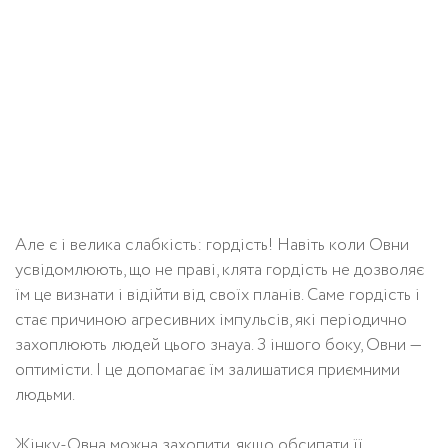
Але є і велика слабкість: гордість! Навіть коли Овни
усвідомлюють, що не праві, клята гордість не дозволяє
їм це визнати і відійти від своїх планів. Саме гордість і
стає причиною агресивних імпульсів, які періодично
захоплюють людей цього знауа. З іншого боку, Овни —
оптимісти. І це допомагає їм залишатися приємними
людьми.
Жінку-Овна можна захопити, якщо обсипати її