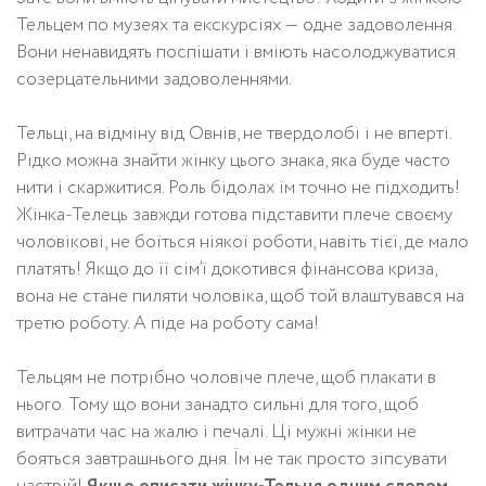
Тельцем по музеях та екскурсіях — одне задоволення.
Вони ненавидять поспішати і вміють насолоджуватися
созерцательними задоволеннями.
Тельці, на відміну від Овнів, не твердолобі і не вперті.
Рідко можна знайти жінку цього знака, яка буде часто
нити і скаржитися. Роль бідолах їм точно не підходить!
Жінка-Телець завжди готова підставити плече своєму
чоловікові, не боїться ніякої роботи, навіть тієї, де мало
платять! Якщо до її сім’ї докотився фінансова криза,
вона не стане пиляти чоловіка, щоб той влаштувався на
третю роботу. А піде на роботу сама!
Тельцям не потрібно чоловіче плече, щоб плакати в
нього. Тому що вони занадто сильні для того, щоб
витрачати час на жалю і печалі. Ці мужні жінки не
бояться завтрашнього дня. Їм не так просто зіпсувати