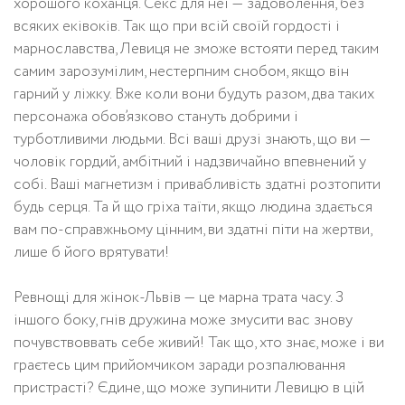
хорошого коханця. Секс для неї — задоволення, без
всяких еківоків. Так що при всій своїй гордості і
марнославства, Левиця не зможе встояти перед таким
самим зарозумілим, нестерпним снобом, якщо він
гарний у ліжку. Вже коли вони будуть разом, два таких
персонажа обов’язково стануть добрими і
турботливими людьми. Всі ваші друзі знають, що ви —
чоловік гордий, амбітний і надзвичайно впевнений у
собі. Ваші магнетизм і привабливість здатні розтопити
будь серця. Та й що гріха таїти, якщо людина здається
вам по-справжньому цінним, ви здатні піти на жертви,
лише б його врятувати!
Ревнощі для жінок-Львів — це марна трата часу. З
іншого боку, гнів дружина може змусити вас знову
почувствоввать себе живий! Так що, хто знає, може і ви
граєтесь цим прийомчиком заради розпалювання
пристрасті? Єдине, що може зупинити Левицю в цій