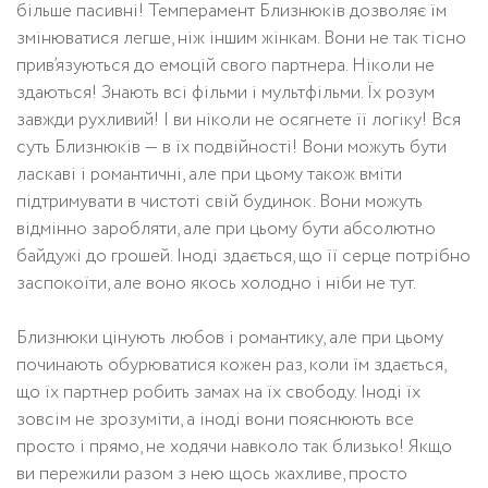
більше пасивні! Темперамент Близнюків дозволяє їм
змінюватися легше, ніж іншим жінкам. Вони не так тісно
прив’язуються до емоцій свого партнера. Ніколи не
здаються! Знають всі фільми і мультфільми. Їх розум
завжди рухливий! І ви ніколи не осягнете її логіку! Вся
суть Близнюків — в їх подвійності! Вони можуть бути
ласкаві і романтичні, але при цьому також вміти
підтримувати в чистоті свій будинок. Вони можуть
відмінно заробляти, але при цьому бути абсолютно
байдужі до грошей. Іноді здається, що її серце потрібно
заспокоїти, але воно якось холодно і ніби не тут.
Близнюки цінують любов і романтику, але при цьому
починають обурюватися кожен раз, коли їм здається,
що їх партнер робить замах на їх свободу. Іноді їх
зовсім не зрозуміти, а іноді вони пояснюють все
просто і прямо, не ходячи навколо так близько! Якщо
ви пережили разом з нею щось жахливе, просто