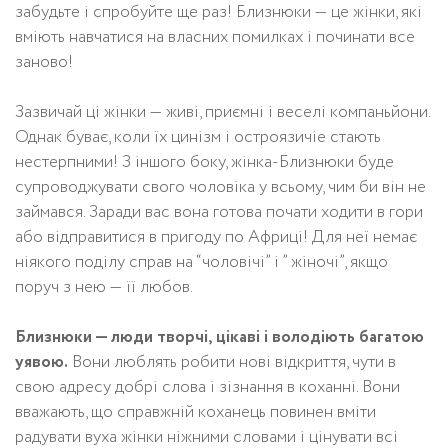
забудьте і спробуйте ще раз! Близнюки — це жінки, які
вміють навчатися на власних помилках і починати все
заново!
Зазвичай ці жінки — живі, приємні і веселі компаньйони.
Однак буває, коли їх цинізм і остроязичіе стають
нестерпними! З іншого боку, жінка-Близнюки буде
супроводжувати свого чоловіка у всьому, чим би він не
займався. Заради вас вона готова почати ходити в гори
або відправитися в пригоду по Африці! Для неї немає
ніякого поділу справ на “чоловічі” і ” жіночі”, якщо
поруч з нею — її любов.
Близнюки — люди творчі, цікаві і володіють багатою
уявою.
Вони люблять робити нові відкриття, чути в
свою адресу добрі слова і зізнання в коханні. Вони
вважають, що справжній коханець повинен вміти
радувати вуха жінки ніжними словами і цінувати всі