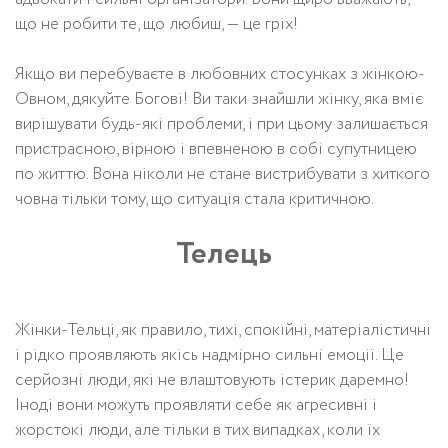
що не робити те, що любиш, — це гріх!
Якщо ви перебуваєте в любовних стосунках з жінкою-
Овном, дякуйте Богові! Ви таки знайшли жінку, яка вміє
вирішувати будь-які проблеми, і при цьому залишається
пристрасною, вірною і впевненою в собі супутницею
по життю. Вона ніколи не стане вистрибувати з хиткого
човна тільки тому, що ситуація стала критичною.
Телець
Жінки-Тельці, як правило, тихі, спокійні, матеріалістичні
і рідко проявляють якісь надмірно сильні емоції. Це
серйозні люди, які не влаштовують істерик даремно!
Іноді вони можуть проявляти себе як агресивні і
жорстокі люди, але тільки в тих випадках, коли їх