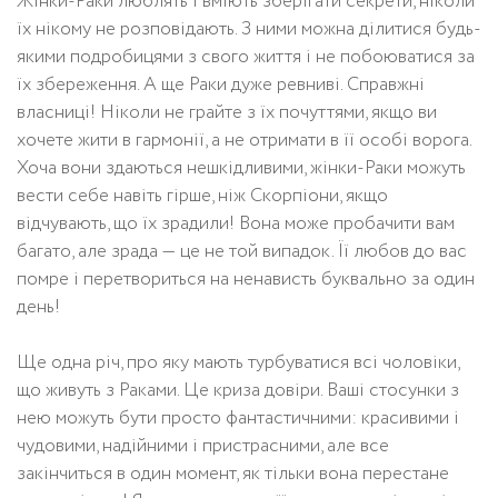
Жінки-Раки люблять і вміють зберігати секрети, ніколи
їх нікому не розповідають. З ними можна ділитися будь-
якими подробицями з свого життя і не побоюватися за
їх збереження. А ще Раки дуже ревниві. Справжні
власниці! Ніколи не грайте з їх почуттями, якщо ви
хочете жити в гармонії, а не отримати в її особі ворога.
Хоча вони здаються нешкідливими, жінки-Раки можуть
вести себе навіть гірше, ніж Скорпіони, якщо
відчувають, що їх зрадили! Вона може пробачити вам
багато, але зрада — це не той випадок. Її любов до вас
помре і перетвориться на ненависть буквально за один
день!
Ще одна річ, про яку мають турбуватися всі чоловіки,
що живуть з Раками. Це криза довіри. Ваші стосунки з
нею можуть бути просто фантастичними: красивими і
чудовими, надійними і пристрасними, але все
закінчиться в один момент, як тільки вона перестане