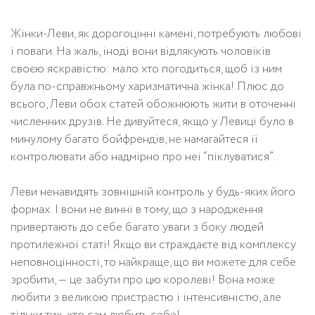
Жінки-Леви, як дорогоцінні камені, потребують любові
і поваги. На жаль, іноді вони відлякують чоловіків
своєю яскравістю: мало хто погодиться, щоб із ним
була по-справжньому харизматична жінка! Плюс до
всього, Леви обох статей обожнюють жити в оточенні
численних друзів. Не дивуйтеся, якщо у Левиці було в
минулому багато бойфрендів, не намагайтеся її
контролювати або надмірно про неї “піклуватися”.
Леви ненавидять зовнішній контроль у будь-яких його
формах. І вони не винні в тому, що з народження
привертають до себе багато уваги з боку людей
протилежної статі! Якщо ви страждаєте від комплексу
неповноцінності, то найкраще, що ви можете для себе
зробити, — це забути про цю королеві! Вона може
любити з великою пристрастю і інтенсивністю, але