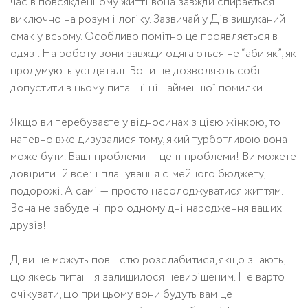
час в повсякденному житті вона завжди спирається
виключно на розум і логіку. Зазвичай у Дів вишуканий
смак у всьому. Особливо помітно це проявляється в
одязі. На роботу вони завжди одягаються не “аби як”, як
продумують усі деталі. Вони не дозволяють собі
допустити в цьому питанні ні найменшої помилки.
Якщо ви перебуваєте у відносинах з цією жінкою, то
напевно вже дивувалися тому, який турботливою вона
може бути. Ваші проблеми — це її проблеми! Ви можете
довірити їй все: і планування сімейного бюджету, і
подорожі. А самі — просто насолоджуватися життям.
Вона не забуде ні про одному дні народження ваших
друзів!
Діви не можуть повністю розслабитися, якщо знають,
що якесь питання залишилося невирішеним. Не варто
очікувати, що при цьому вони будуть вам це