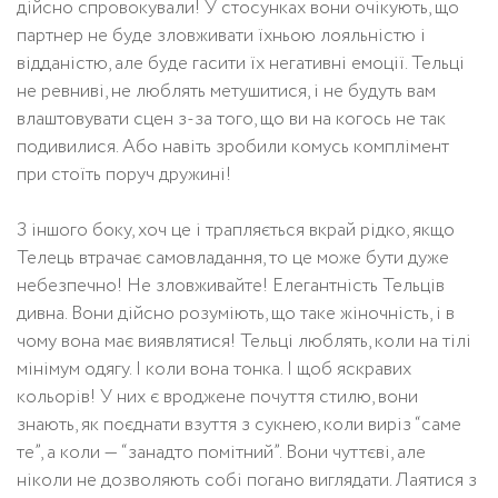
дійсно спровокували! У стосунках вони очікують, що
партнер не буде зловживати їхньою лояльністю і
відданістю, але буде гасити їх негативні емоції. Тельці
не ревниві, не люблять метушитися, і не будуть вам
влаштовувати сцен з-за того, що ви на когось не так
подивилися. Або навіть зробили комусь комплімент
при стоїть поруч дружині!
З іншого боку, хоч це і трапляється вкрай рідко, якщо
Телець втрачає самовладання, то це може бути дуже
небезпечно! Не зловживайте! Елегантність Тельців
дивна. Вони дійсно розуміють, що таке жіночність, і в
чому вона має виявлятися! Тельці люблять, коли на тілі
мінімум одягу. І коли вона тонка. І щоб яскравих
кольорів! У них є вроджене почуття стилю, вони
знають, як поєднати взуття з сукнею, коли виріз “саме
те”, а коли — “занадто помітний”. Вони чуттєві, але
ніколи не дозволяють собі погано виглядати. Лаятися з