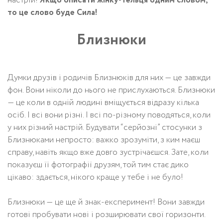
настрій!
Якщо описати жінку-Тельця одним словом,
то це слово буде Сила!
Близнюки
Думки друзів і родичів Близнюків для них — це завжди
фон. Вони ніколи до нього не прислухаються. Близнюки
— це коли в одній людині вміщується відразу кілька
осіб. І всі вони різні. І всі по-різному поводяться, коли
у них різний настрій. Будувати “серйозні” стосунки з
Близнюками непросто: важко зрозуміти, з ким маєш
справу, навіть якщо вже довго зустрічаєшся. Зате, коли
показуєш її фотографії друзям, той тим стає дико
цікаво: здається, нікого краще у тебе і не було!
Близнюки — це ще й знак-експеримент! Вони завжди
готові пробувати нові і розширювати свої горизонти.