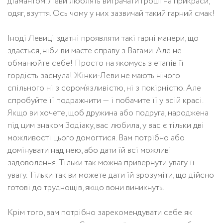
діамантом. Леви люблять витрачати гроші на прикраси,
одяг, взуття. Ось чому у них зазвичай такий гарний смак!
Іноді Левиці здатні проявляти такі гарні манери, що
здається, ніби ви маєте справу з Вагами. Але не
обманюйте себе! Просто на якомусь з етапів її
гордість заснула! Жінки-Леви не мають нічого
спільного ні з сором’язливістю, ні з покірністю. Але
спробуйте її подражнити — і побачите її у всій красі.
Якщо ви хочете, щоб дружина або подруга, народжена
під цим знаком Зодіаку, вас любила, у вас є тільки дві
можливості цього домогтися. Вам потрібно або
домінувати над нею, або дати їй всі можливі
задоволення. Тільки так можна привернути увагу її
увагу. Тільки так ви можете дати їй зрозуміти, що дійсно
готові до труднощів, якщо вони виникнуть.
Крім того, вам потрібно зарекомендувати себе як