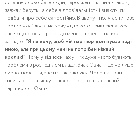
останнє слово. Зате люди, народжені під цим знаком,
завжди беруть на себе відповідальність і знають, як
подбати про себе самостійно. В цьому і полягає типове
протиріччя Овнів: не хочу ні до кого приклеюватися,
але якщо хтось втрачає до мене інтерес — це вже
занадто!
“Я не хочу, щоб мій партнер домінував наді
мною, але при цьому мені не потрібен ніжний
кролик!”.
Тому у відносинах у них дуже часто бувають
проблеми з розподілом влади. Знак Овна — це не лише
символ кохання, але й знак виклику! Чоловік, який
чинить опір натиску інших жінок, — ось ідеальний
партнер для Овнів.