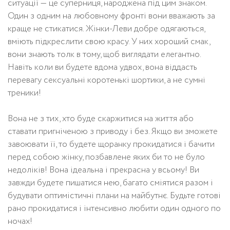
ситуації — це суперниця, народжена під цим знаком.
Один з одним на любовному фронті вони вважають за
краще не стикатися. Жінки-Леви добре одягаються,
вміють підкреслити свою красу. У них хороший смак,
вони знають толк в тому, щоб виглядати елегантно.
Навіть коли ви будете вдома удвох, вона віддасть
перевагу сексуальні коротенькі шортики, а не сумні
треники!
Вона не з тих, хто буде скаржитися на життя або
ставати пригніченою з приводу і без. Якщо ви зможете
завоювати її, то будете щоранку прокидатися і бачити
перед собою жінку, позбавлене яких би то не було
недоліків! Вона ідеальна і прекрасна у всьому! Ви
завжди будете пишатися нею, багато сміятися разом і
будувати оптимістичні плани на майбутнє. Будьте готові
рано прокидатися і інтенсивно любити один одного по
ночах!