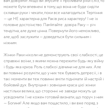
вам довіряти! Якщо ви змусите її проливати ріки сліз, то
можете бути впевнені в тому, що вона не буде сидіти
склавши руки і чекати, поки все налагодиться. Терпіння
— це НЕ характерна для Раків риса характеру! І не їх
головне достоїнство. Пам’ятайте: довіра Раку — річ
тендітна, але дуже цінна. Повернути його неможливо,
але, щоб заслужити — доведеться бути сильним і
ніжним.
Жінки-Раки ніколи не демонструють свої слабкості, це
справжні воїни, з якими можна пережити будь-яку війну
і будь-яка криза. Роль слабкої дівчини не для них. Але
ви повинні розуміти, що у них теж бувають депресії, і в
такі моменти ви теж повинні вміти піднімати їй настрій і
бойовий дух. Внутрішня і зовнішня краса цієї жінки
настільки велика, що сторонні не завжди можуть це
усвідомити. І не кожен готовий визнати, що поруч з ним
— Богиня! Але якщо вам пощастило, і ви вже поряд з