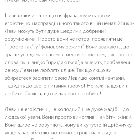
тільки тих, хто сам любить себе!
Незважаючи на те, що ця фраза звучить трохи
егоїстично, насправді, нічого такого в ній немає. Жінки-
Леви можуть бути дуже щедрими, добрими і
розуміючими. Просто вони не готові проявляти це
“просто так”, у “фоновому режимі”. Вони вважають, що
краще усвідомлені компліменти зі змістом, ніж просто
слова, які швидко “приїдаються”, а значить, позбавлені
сенсу. Леви не люблять кліше. Так що якщо ви
збираєтеся засипати свою Левицю компліментами,
підійдіть до цього питання творчо! Не кажіть, що ви її
любите. Скажіть, що ви шалено її любите!
Леви не егоїстичні, не холодний і не дуже жадібні до
людської уваги. Вони просто вимогливі і амбітні жінки.
Вони щиро не розуміють, чому ви купуєте їй дрібничку,
якщо у вас абсолютно точно є гроші на кільце з