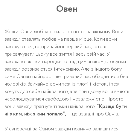
Овен
Жінки-Овни люблять сильно і по-справжньому. Вони
завжди ставлять любов на перше місце. Коли вони
закохуються, то, принаймні перший час, готові
присвячувати цьому все життя і весь свій час. У
закоханої жінки, народженої під цим знаком, стосунки
завжди розвиваються інтенсивно. Але з іншого боку,
саме Овнам найпростіше тривалий час обходитися без
чоловіків. Звичайно, вони теж із плоті і кісток, і теж
хочуть для себе найкращого, але при цьому вони вміють
насолоджуватися свободою і незалежністю. Просто
вони завжди прагнуть тільки найкращого.
“Краще бути
ні з ким, ніж з ким попало”,
— це взагалі про Овнів.
У суперечці за Овном завжди повинно залишитися