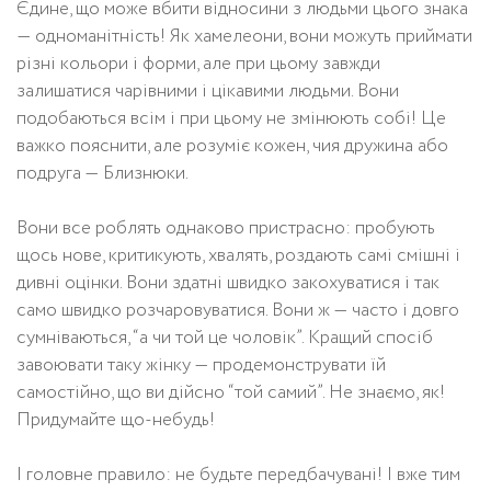
Єдине, що може вбити відносини з людьми цього знака
— одноманітність! Як хамелеони, вони можуть приймати
різні кольори і форми, але при цьому завжди
залишатися чарівними і цікавими людьми. Вони
подобаються всім і при цьому не змінюють собі! Це
важко пояснити, але розуміє кожен, чия дружина або
подруга — Близнюки.
Вони все роблять однаково пристрасно: пробують
щось нове, критикують, хвалять, роздають самі смішні і
дивні оцінки. Вони здатні швидко закохуватися і так
само швидко розчаровуватися. Вони ж — часто і довго
сумніваються, “а чи той це чоловік”. Кращий спосіб
завоювати таку жінку — продемонструвати їй
самостійно, що ви дійсно “той самий”. Не знаємо, як!
Придумайте що-небудь!
І головне правило: не будьте передбачувані! І вже тим