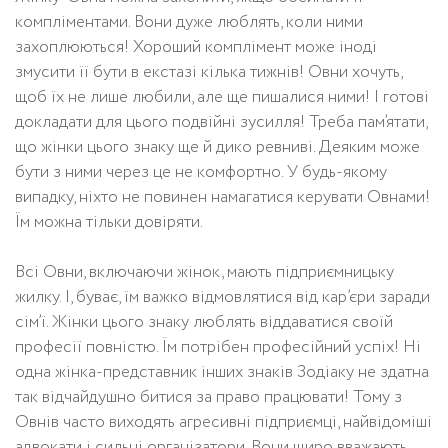
компліментами. Вони дуже люблять, коли ними
захоплюються! Хороший комплімент може іноді
змусити її бути в екстазі кілька тижнів! Овни хочуть,
щоб їх не лише любили, але ще пишалися ними! І готові
докладати для цього подвійні зусилля! Треба пам’ятати,
що жінки цього знаку ще й дико ревниві. Деяким може
бути з ними через це не комфортно. У будь-якому
випадку, ніхто не повинен намагатися керувати Овнами!
Їм можна тільки довіряти.
Всі Овни, включаючи жінок, мають підприємницьку
жилку. І, буває, їм важко відмовлятися від кар’єри заради
сім’ї. Жінки цього знаку люблять віддаватися своїй
професії повністю. Їм потрібен професійний успіх! Ні
одна жінка-представник інших знаків Зодіаку не здатна
так відчайдушно битися за право працювати! Тому з
Овнів часто виходять агресивні підприємці, найвідоміші
адвокати і сильні організатори. Вони щиро вважають,