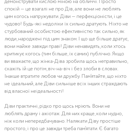
демонструвати кислою міною на обличчі. Просто
спокій — це взагалі не про Дів, але вони не люблять
цим когось напружувати. Діви — перфекціоністи, і це
чудово! Будь-які недоліки їх сильно дратують. Ніхто не
стурбований особистою ефективністю так сильно, як
люди, народжені під цим знаком. І що ще більше дратує,
вони майже завжди праві! Діви ненавидять, коли хтось
критикує когось (тим більше, їх самих) публічно. Якщо
ви вважаєте, що жінка-Діва зробила щось неправильно,
скажіть їй це потім, віч-на-віч і без злоби в словах.
Інакше втратите любов чи дружбу. Пам’ятайте, що ніхто
не ідеальний, але Діви сильніше всіх інших страждають
від власної неідеальності!
Діви практичні, рідко про щось мріють. Вони не
люблять драму і ажіотаж. Для них краще, коли нудно,
ніж коли непередбачувано. Налякати Діву простіше
простого, і про це завжди треба пам’ятати. Є багато