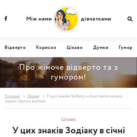
Між нами
дівчатками
Відвертo
Корисно
Цікаво
Думки
Гумор
Про жіноче відверто та з
гумором!
Головна
Цікаво
У цих знаків Зодіаку в січні закінчиться
чорна смуга в житті
Цікаво
У цих знаків Зодіаку в січні