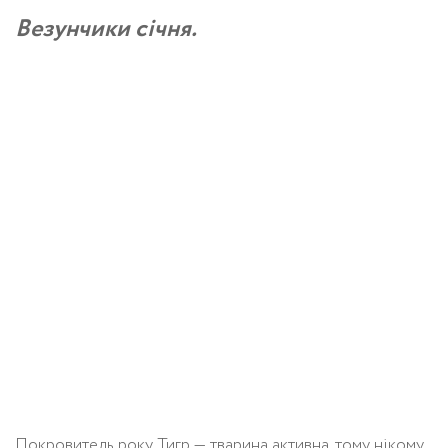
Везунчики січня.
Покровитель року Тигр — тварина активна, тому нікому