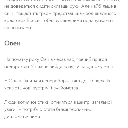
не доведеться сидіти склавши руки. Але найбільше в
січні пощастить трьом представникам зодіакального
кола, яких Всесвіт обдарує щедрими подарунками і
сюрпризами.
Овен
На початку року Овнів чекає час, повний пригод і
подорожей. У них не вийде всидіти на одному місці.
У Овнів з’явиться непереборна тяга до поїздок. Їх
чекають нові зустрічі і знайомства.
Люди вогняної стихії опиняться в центрі загальної
уваги. Їм потрібно стати більш терпимими і
дипломатичними.