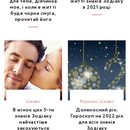
для тебе, дівчинка
житті знаків Зодіаку
моя, і коли в житті
в 2021 році
буде чорна смуга,
прочитай його
Цікаво
Корисно
,
Цікаво
В жінок цих 5-ти
Доленосний рік.
знаків Зодіаку
Гороскоп на 2022 рік
найчастіше
для всіх знаків
закохуються
Зодіаку