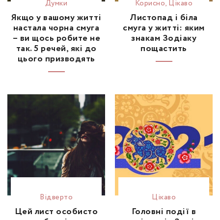
Думки
Корисно
,
Цікаво
Якщо у вашому житті
Листопад і біла
настала чорна смуга
смуга у житті: яким
– ви щось робите не
знакам Зодіаку
так. 5 речей, які до
пощастить
цього призводять
Відвертo
Цікаво
Цей лист особисто
Головні події в