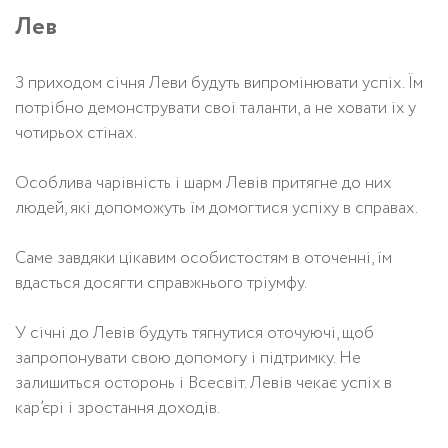
Лев
З приходом січня Леви будуть випромінювати успіх. Їм
потрібно демонструвати свої таланти, а не ховати їх у
чотирьох стінах.
Особлива чарівність і шарм Левів притягне до них
людей, які допоможуть їм домогтися успіху в справах.
Саме завдяки цікавим особистостям в оточенні, їм
вдасться досягти справжнього тріумфу.
У січні до Левів будуть тягнутися оточуючі, щоб
запропонувати свою допомогу і підтримку. Не
залишиться осторонь і Всесвіт. Левів чекає успіх в
кар’єрі і зростання доходів.