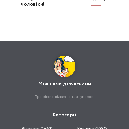
чоловіки!
Між нами дівчатками
Про жіноче відверто та з гумором.
Категорії