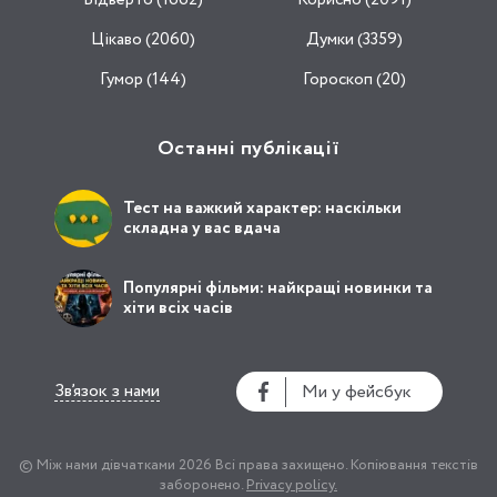
Відвертo (1662)
Корисно (2091)
Цікаво (2060)
Думки (3359)
Гумор (144)
Гороскоп (20)
Останні публікації
Тест на важкий характер: наскільки
складна у вас вдача
Популярні фільми: найкращі новинки та
хіти всіх часів
Зв’язок з нами
Ми у фейсбук
© Між нами дівчатками 2026
Всі права захищено.
Копіювання текстів
заборонено.
Privacy policy.