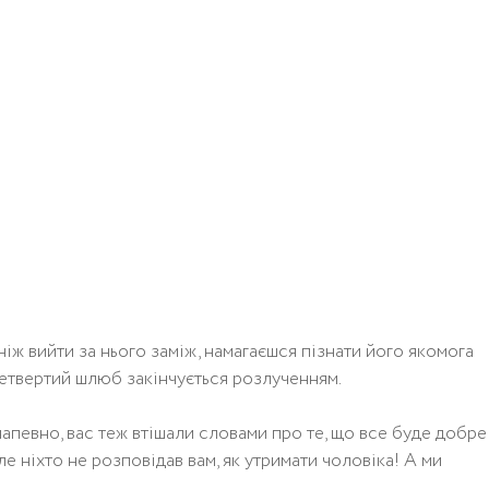
ніж вийти за нього заміж, намагаєшся пізнати його якомога
четвертий шлюб закінчується розлученням.
певно, вас теж втішали словами про те, що все буде добре 
Але ніхто не розповідав вам, як утримати чоловіка! А ми