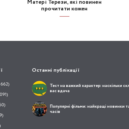
Матері Терези, які повинен
прочитати кожен
ії
Останні публікації
1662)
Тест на важкий характер: наскільки ск
вас вдача
091)
60)
Популярні фільми: найкращі новинки та
часів
9)
)