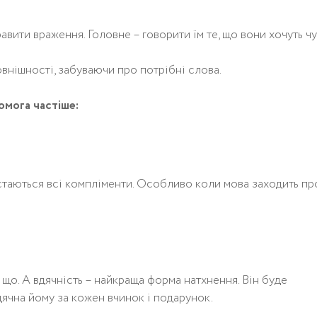
вити враження. Головне – говорити їм те, що вони хочуть чу
овнішності, забуваючи про потрібні слова.
омога частіше:
істаються всі компліменти. Особливо коли мова заходить пр
що. А вдячність – найкраща форма натхнення. Він буде
дячна йому за кожен вчинок і подарунок.