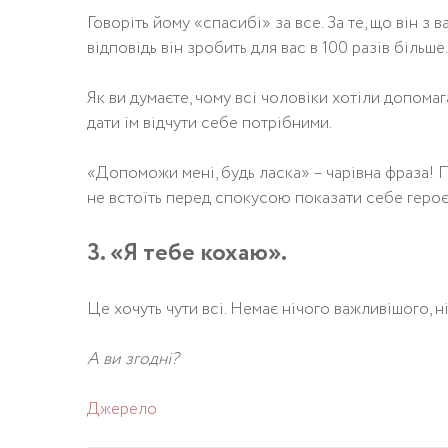
Говоріть йому «спасибі» за все. За те, що він з ва
відповідь він зробить для вас в 100 разів більше.
Як ви думаєте, чому всі чоловіки хотіли допома
дати їм відчути себе потрібними.
«Допоможи мені, будь ласка» – чарівна фраза! 
не встоїть перед спокусою показати себе героє
3. «Я тебе кохаю».
Це хочуть чути всі. Немає нічого важливішого, н
А ви згодні?
Джерело