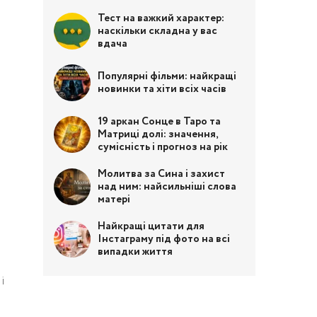
Тест на важкий характер:
наскільки складна у вас
вдача
Популярні фільми: найкращі
новинки та хіти всіх часів
19 аркан Сонце в Таро та
Матриці долі: значення,
сумісність і прогноз на рік
Молитва за Сина і захист
над ним: найсильніші слова
матері
Найкращі цитати для
Інстаграму під фото на всі
випадки життя
і