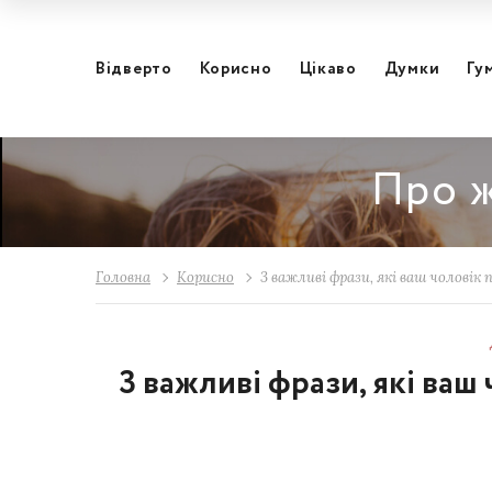
Відвертo
Корисно
Цікаво
Думки
Гу
Про ж
Головна
Корисно
3 важливі фрази, які ваш чоловік
3 важливі фрази, які ваш