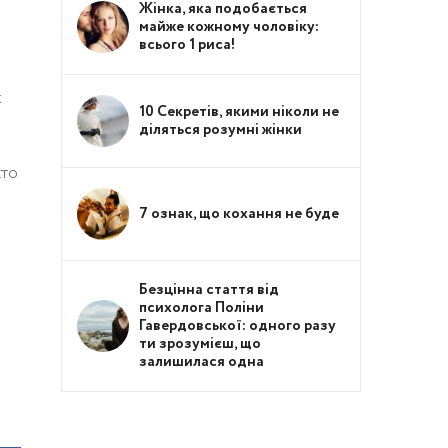
Жінка, яка подобається
майже кожному чоловіку:
всього 1 риса!
к
10 Секретів, якими ніколи не
діляться розумні жінки
хто
7 ознак, що кохання не буде
Безцінна стаття від
психолога Поліни
Гавердовської: одного разу
ти зрозумієш, що
залишилася одна