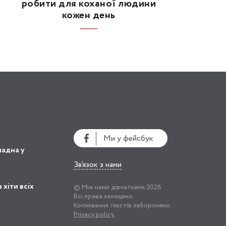
робити для коханої людини
кожен день
Ми у фейсбук
ладна у
Зв’язок з нами
 хіти всіх
© Між нами дівчатками 2026
Всі права захищено.
Копіювання текстів заборонено.
Privacy policy.