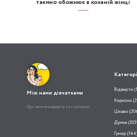
таємно обожнює в коханій жінці
Категор
Відвертo (
Між нами дівчатками
Корисно (2
Про жіноче відверто та з гумором.
Цікаво (20
Думки (335
Гумор (144