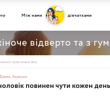
Між нами
дівчатками
мор
іноче відверто та з гу
 повинен чути кожен день
Думки
,
Корисно
 чоловік повинен чути кожен ден