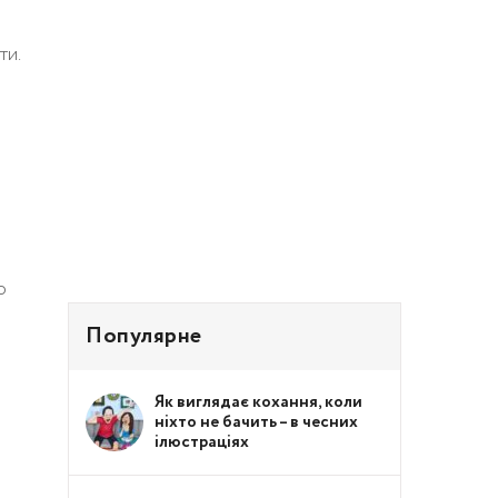
ти.
о
Популярне
Як виглядає кохання, коли
ніхто не бачить – в чесних
ілюстраціях