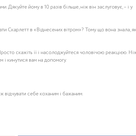
ми. Дякуйте йому в 10 разів більше, ніж він заслуговує, – і у
гати Скарлетт в «Віднесених вітром»? Тому що вона знала, я
Просто скажіть її і насолоджуйтеся чоловічою реакцією. Ні
м і кинутися вам на допомогу.
іж відчувати себе коханим і бажаним.