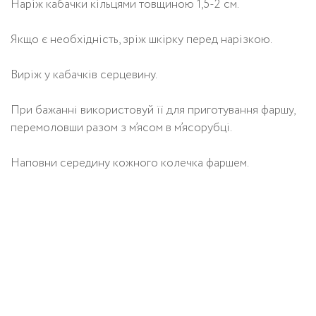
Наріж кабачки кільцями товщиною 1,5-2 см.
Якщо є необхідність, зріж шкірку перед нарізкою.
Виріж у кабачків серцевину.
При бажанні використовуй її для приготування фаршу,
перемоловши разом з м’ясом в м’ясорубці.
Наповни середину кожного колечка фаршем.