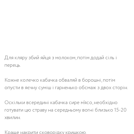
Для кляру збий яйця з молоком, потім додай сіль і
перець.
Кожне колечко кабачка обваляй в борошні, потім
опусти в яєчну суміш і гарненько обсмаж з двох сторін.
Оскільки всередині кабачка сире м’ясо, необхідно
готувати цю страву на середньому вогні близько 15-20
хвилин.
Краще накрити сковорідку кришкою.