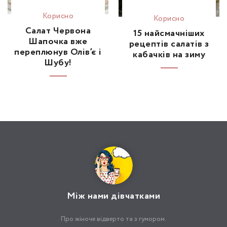
Корисно
Корисно
Сaлaт Червона
15 найсмачніших
Шaпочкa вже
рецептів салатів з
переплюнув Олів’є і
кабачків на зиму
Шyбy!
Між нами дівчатками
Про жіноче відверто та з гумором.