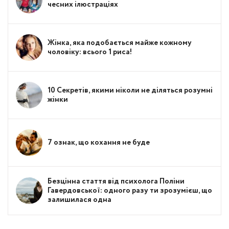
чесних ілюстраціях
Жінка, яка подобається майже кожному
чоловіку: всього 1 риса!
10 Секретів, якими ніколи не діляться розумні
жінки
7 ознак, що кохання не буде
Безцінна стаття від психолога Поліни
Гавердовської: одного разу ти зрозумієш, що
залишилася одна