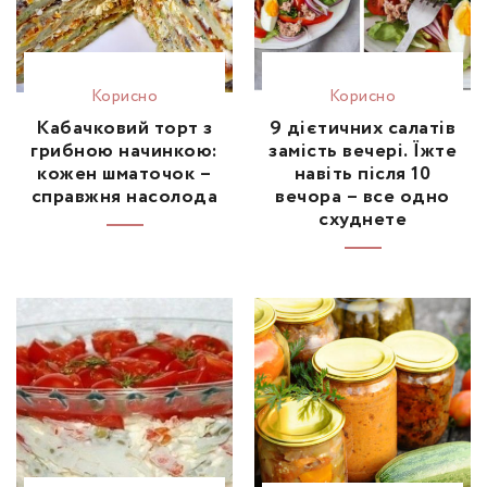
Корисно
Корисно
Кабачковий торт з
9 дієтичних салатів
грибною начинкою:
замість вечері. Їжте
кожен шматочок –
навіть після 10
справжня насолода
вечора – все одно
схуднете