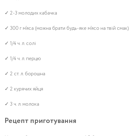
✓ 2-3 молодих кабачка
✓ 300 г м’яса (можна брати будь-яке м’ясо на твій смак)
✓ 1/4 ч. л. солі
✓ 1/4 ч. л. перцю
✓ 2 ст. л. борошна
✓ 2 курячих яйця
✓ 3 ч. л. молока
Рецепт приготування