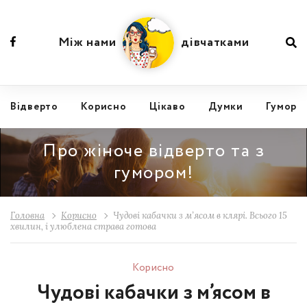
Між нами
дівчатками
Відвертo
Корисно
Цікаво
Думки
Гумор
Про жіноче відверто та з
гумором!
Головна
Корисно
Чудові кабачки з м’ясом в клярі. Всього 15
хвилин, і улюблена страва готова
Корисно
Чудові кабачки з м’ясом в