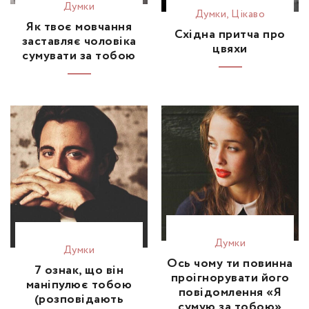
Думки
Думки
,
Цікаво
Як твоє мовчання
Східна притча про
заставляє чоловіка
цвяхи
сумувати за тобою
Думки
Думки
Ось чому ти повинна
7 ознак, що він
проігнорувати його
маніпулює тобою
повідомлення «Я
(розповідають
сумую за тобою»