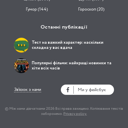
Гумор (144)
Гороскоп (20)
Останні публікації
Тест на важкий характер: наскільки
складна у вас вдача
Популярні фільми: найкращі новинки та
хіти всіх часів
Зв’язок з нами
Ми у фейсбук
© Між нами дівчатками 2026
Всі права захищено.
Копіювання текстів
заборонено.
Privacy policy.