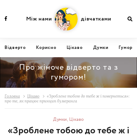
Між нами
дівчатками
Відвертo
Корисно
Цікаво
Думки
Гумор
Про жіноче відверто та з
гумором!
Головна
Цікаво
«Зроблене тобою до тебе ж і повернеться»:
про те, як працює принцип бумеранга
Думки
,
Цікаво
«Зроблене тобою до тебе ж і