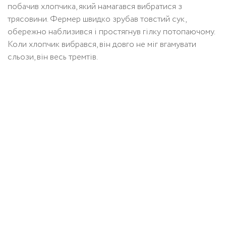
побачив хлопчика, який намагався вибратися з
трясовини. Фермер швидко зрубав товстий сук,
обережно наблизився і простягнув гілку потопаючому.
Коли хлопчик вибрався, він довго не міг вгамувати
сльози, він весь тремтів.