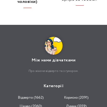
чоловіки)
Між нами дівчатками
Про жіноче відверто та з гумором.
Категорії
Відвертo (1662)
Корисно (2091)
Цікаво (2060)
Думки (3359)