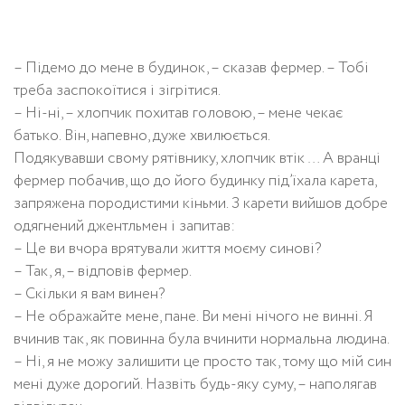
– Підемо до мене в будинок, – сказав фермер. – Тобі
треба заспокоїтися і зігрітися.
– Ні-ні, – хлопчик похитав головою, – мене чекає
батько. Він, напевно, дуже хвилюється.
Подякувавши свому рятівнику, хлопчик втік … А вранці
фермер побачив, що до його будинку під’їхала карета,
запряжена породистими кіньми. З карети вийшов добре
одягнений джентльмен і запитав:
– Це ви вчора врятували життя моєму синові?
– Так, я, – відповів фермер.
– Скільки я вам винен?
– Не ображайте мене, пане. Ви мені нічого не винні. Я
вчинив так, як повинна була вчинити нормальна людина.
– Ні, я не можу залишити це просто так, тому що мій син
мені дуже дорогий. Назвіть будь-яку суму, – наполягав