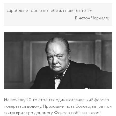
«Зроблене тобою до тебе ж і повернеться»
Вінстон Черчилль
На початку 20-го століття один шотландський фермер
повертався додому. Проходячи повз болото, він раптом
почув крик про допомогу. Фермер побіг на голос і