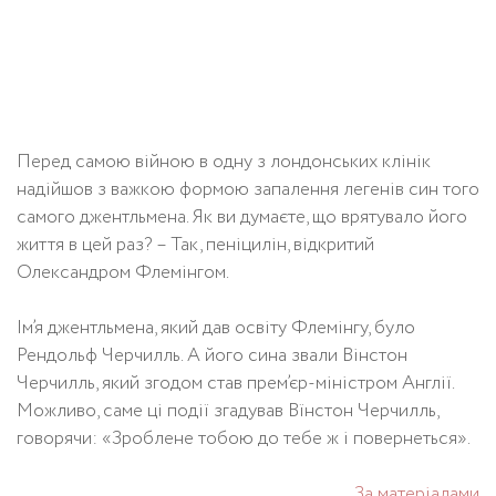
Перед самою війною в одну з лондонських клінік
надійшов з важкою формою запалення легенів син того
самого джентльмена. Як ви думаєте, що врятувало його
життя в цей раз? – Так, пеніцилін, відкритий
Олександром Флемінгом.
Ім’я джентльмена, який дав освіту Флемінгу, було
Рендольф Черчилль. А його сина звали Вінстон
Черчилль, який згодом став прем’єр-міністром Англії.
Можливо, саме ці події згадував Вїнстон Черчилль,
говорячи: «Зроблене тобою до тебе ж і повернеться».
За матеріалами