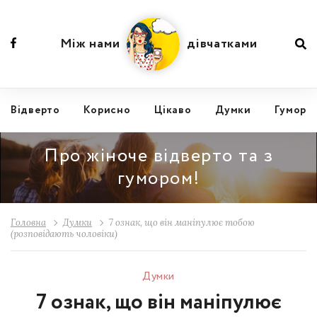
Між нами
дівчатками
Відвертo
Корисно
Цікаво
Думки
Гумор
Про жіноче відверто та з
гумором!
Головна
Думки
7 ознак, що він маніпулює тобою
(розповідають чоловіки)
Думки
7 ознак, що він маніпулює