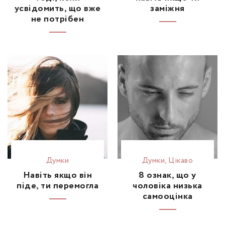
усвідомить, що вже
заміжня
не потрібен
Думки
Думки
,
Цікаво
Навіть якщо він
8 ознак, що у
піде, ти перемогла
чоловіка низька
самооцінка