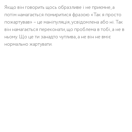
Якщо він говорить щось образливе і не приємне, а
потім намагається помиритися фразою «Так я просто
пожартував» – це маніпуляція, усвідомлена або ні. Так
він намагається переконати, що проблема в тобі, а не в
ньому. Що це ти занадто чутлива, а не він не вміє
нормально жартувати.