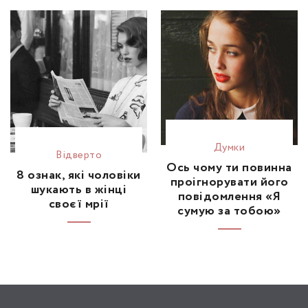
Думки
Відвертo
Ось чому ти повинна
8 ознак, які чоловіки
проігнорувати його
шукають в жінці
повідомлення «Я
своєї мрії
сумую за тобою»