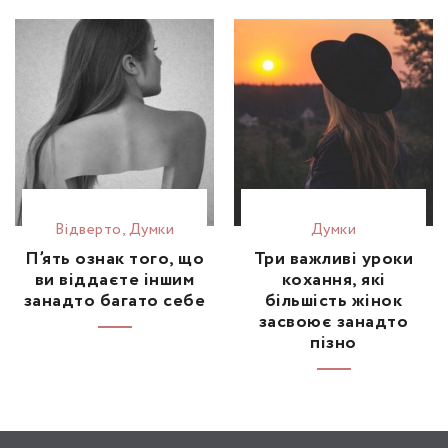
Відвертo
,
Думки
Думки
П’ять ознак того, що
Три важливі уроки
ви віддаєте іншим
кохання, які
занадто багато себе
більшість жінок
засвоює занадто
пізно