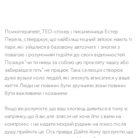
Психотерапевт, TED-спікер і письменниця Естер
Перель, стверджує, що найбільш міцний зв’язок мають ті
пари, які зійшлися в базовому автозчепі і змогли з
повагою і розумінням підійти до своїх відмінностей.
Позиція “чи ти миєш за собою цю прокляту чашку або
забираєшся геть” не працює. Така селекція створює
дуже вузьке коло людей, які зможуть вписатися у ваше
життя. Люди не повинні бути зручними, вони повинні
бути важливими і коханими.
Якщо ви розумієте, що ваш хлопець дивиться в тому ж
напрямку, що й ви, але зовсім не хоче йти з вами на
компроміс і не кидати мокрий рушник на ліжко після
душу, прийміть це. Ось правда. Дайте йому зрозуміти, що