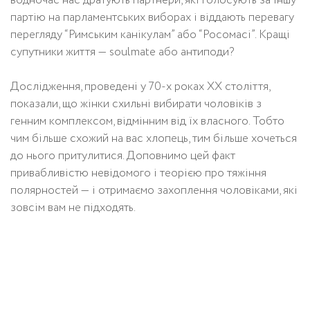
водночас нас дратують партнери, які голосують за іншу
партію на парламентських виборах і віддають перевагу
перегляду “Римським канікулам” або “Росомасі”. Кращі
супутники життя — soulmate або антиподи?
Дослідження, проведені у 70-х роках ХХ століття,
показали, що жінки схильні вибирати чоловіків з
генним комплексом, відмінним від їх власного. Тобто
чим більше схожий на вас хлопець, тим більше хочеться
до нього притулитися. Доповнимо цей факт
привабливістю невідомого і теорією про тяжіння
полярностей — і отримаємо захоплення чоловіками, які
зовсім вам не підходять.