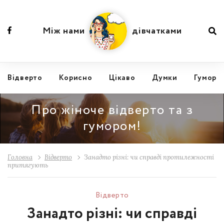
Між нами
дівчатками
Відвертo
Корисно
Цікаво
Думки
Гумор
Про жіноче відверто та з
гумором!
Головна
Відвертo
Занадто різні: чи справді протилежності
притягують
Відвертo
Занадто різні: чи справді