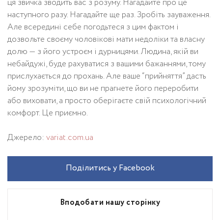
ця звичка зводить вас з розуму. Нагадайте про це
наступного разу. Нагадайте ще раз. Зробіть зауваження.
Але всередині себе погодьтеся з цим фактом і
дозвольте своєму чоловікові мати недоліки та власну
долю — з його устроєм і дурницями. Людина, якій ви
небайдужі, буде рахуватися з вашими бажаннями, тому
прислухається до прохань. Але ваше “прийняття” дасть
йому зрозуміти, що ви не прагнете його переробити
або виховати, а просто оберігаєте свій психологічний
комфорт. Це приємно.
Джерело:
variat.com.ua
Поділитись у Facebook
Вподобати нашу сторінку