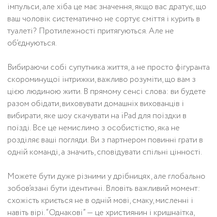
імпульси, але хіба це має значення, якщо вас дратує, що
ваш чоловік систематично не сортує сміття і курить в
туалеті? Протилежності притягуються. Але не
об’єднуються.
Вибираючи собі супутника життя, а не просто фігуранта
скороминущої інтрижки, важливо розуміти, що вам з
цією людиною жити. В прямому сенсі слова: ви будете
разом обідати, виховувати домашніх вихованців і
вибирати, яке шоу скачувати на iPad для поїздки в
поїзді. Все це немислимо з особистістю, яка не
розділяє ваші погляди. Ви з партнером повинні грати в
одній команді, а значить, сповідувати спільні цінності.
Можете бути дуже різними у дрібницях, але глобально
зобов’язані бути ідентичні. Вловіть важливий момент:
схожість криється не в одній мові, смаку, мисленні і
навіть вірі. “Однакові” — це християнин і кришнаїтка,