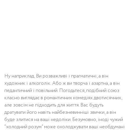
Ну наприклад. Ви розважливі і прагматичні, а він
художник і алкоголік. Або ж ви творча і азартна, а він
педантичний і повільний. Погодьтеся, подібний союз
класно виглядає в романтичних комедіях двотисячних,
але зовсім не підходить для життя. Вас будуть
дратувати його навіть найбезневинніші звички, а він
буде злитися на ваші недоліки. Безумовно, іноді чужий
“холодний розум” може охолоджувати ваші необдумані