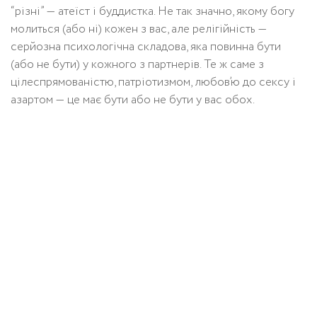
“різні” — атеїст і буддистка. Не так значно, якому богу
молиться (або ні) кожен з вас, але релігійність —
серйозна психологічна складова, яка повинна бути
(або не бути) у кожного з партнерів. Те ж саме з
цілеспрямованістю, патріотизмом, любов’ю до сексу і
азартом — це має бути або не бути у вас обох.