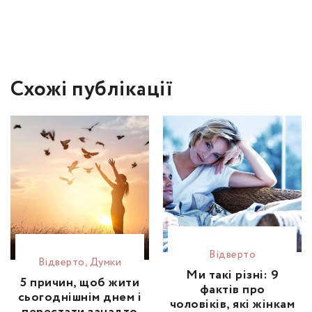
Схожі публікації
Відвертo
Відвертo
,
Думки
Ми такі різні: 9
5 причин, щоб жити
фактів про
сьогоднішнім днем і
чоловіків, які жінкам
перестати занадто