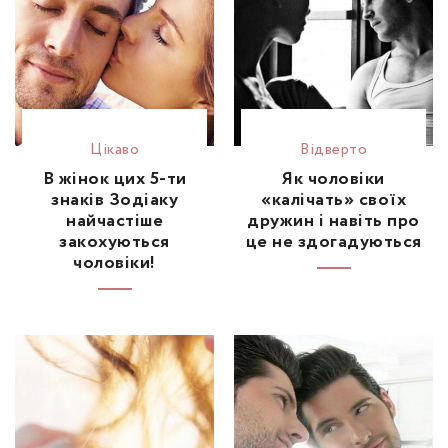
Цікаво
Відвертo
В жінок цих 5-ти
Як чоловіки
знаків Зодіаку
«калічать» своїх
найчастіше
дружин і навіть про
закохуються
це не здогадуються
чоловіки!