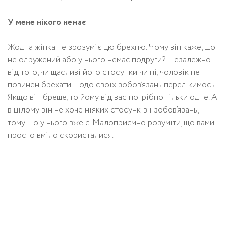
У мене нікого немає
Жодна жінка не зрозуміє цю брехню. Чому він каже, що
не одружений або у нього немає подруги? Незалежно
від того, чи щасливі його стосунки чи ні, чоловік не
повинен брехати щодо своїх зобов’язань перед кимось.
Якщо він бреше, то йому від вас потрібно тільки одне. А
в цілому він не хоче ніяких стосунків і зобов’язань,
тому що у нього вже є. Малоприємно розуміти, що вами
просто вміло скористалися.