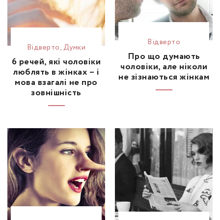
Відвертo
Відвертo
,
Думки
Про що думають
6 речей, які чоловіки
чоловіки, але ніколи
люблять в жінках – і
не зізнаються жінкам
мова взагалі не про
зовнішність