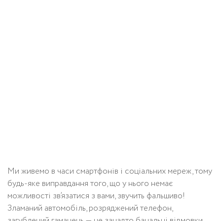
Ми живемо в часи смартфонів і соціальних мереж, тому
будь-яке виправдання того, що у нього немає
можливості зв’язатися з вами, звучить фальшиво!
Зламаний автомобіль, розряджений телефон,
загублений гаманець — це занадто банальні відмовки,