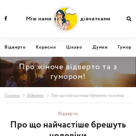
Між нами
дівчатками
Відвертo
Корисно
Цікаво
Думки
Гумор
Про жіноче відверто та з
гумором!
Головна
Відвертo
Про що найчастіше брешуть чоловіки
Відвертo
Про що найчастіше брешуть
чоловіки