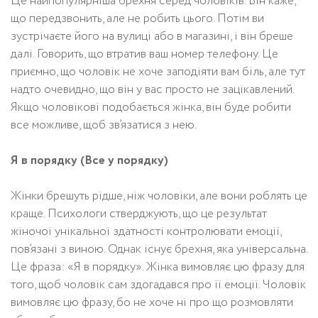
Це найпопулярніша брехня серед чоловіків. Він каже,
що передзвонить, але не робить цього. Потім ви
зустрічаєте його на вулиці або в магазині, і він бреше
далі. Говорить, що втратив ваш номер телефону. Це
приємно, що чоловік не хоче заподіяти вам біль, але тут
надто очевидно, що він у вас просто не зацікавлений.
Якщо чоловікові подобається жінка, він буде робити
все можливе, щоб зв’язатися з нею.
Я в порядку (Все у порядку)
Жінки брешуть рідше, ніж чоловіки, але вони роблять це
краще. Психологи стверджують, що це результат
жіночої унікальної здатності контролювати емоції,
пов’язані з виною. Однак існує брехня, яка універсальна.
Це фраза: «Я в порядку». Жінка вимовляє цю фразу для
того, щоб чоловік сам здогадався про її емоції. Чоловік
вимовляє цю фразу, бо не хоче ні про що розмовляти