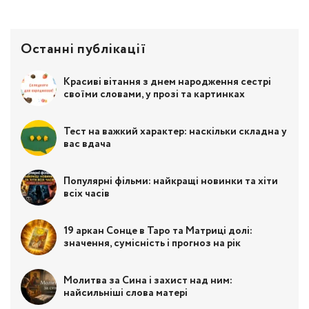
Останні публікації
Красиві вітання з днем народження сестрі
своїми словами, у прозі та картинках
Тест на важкий характер: наскільки складна у
вас вдача
Популярні фільми: найкращі новинки та хіти
всіх часів
19 аркан Сонце в Таро та Матриці долі:
значення, сумісність і прогноз на рік
Молитва за Сина і захист над ним:
найсильніші слова матері