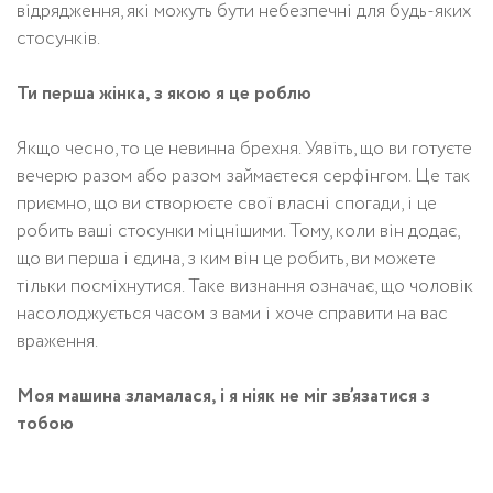
відрядження, які можуть бути небезпечні для будь-яких
стосунків.
Ти перша жінка, з якою я це роблю
Якщо чесно, то це невинна брехня. Уявіть, що ви готуєте
вечерю разом або разом займаєтеся серфінгом. Це так
приємно, що ви створюєте свої власні спогади, і це
робить ваші стосунки міцнішими. Тому, коли він додає,
що ви перша і єдина, з ким він це робить, ви можете
тільки посміхнутися. Таке визнання означає, що чоловік
насолоджується часом з вами і хоче справити на вас
враження.
Моя машина зламалася, і я ніяк не міг зв’язатися з
тобою