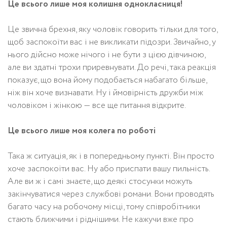
Це всього лише моя колишня однокласниця!
Це звична брехня, яку чоловік говорить тільки для того,
щоб заспокоїти вас і не викликати підозри. Звичайно, у
нього дійсно може нічого і не бути з цією дівчиною,
але ви здатні трохи приревнувати. До речі, така реакція
показує, що вона йому подобається набагато більше,
ніж він хоче визнавати. Ну і ймовірність дружби між
чоловіком і жінкою — все ще питання відкрите.
Це всього лише моя колега по роботі
Така ж ситуація, як і в попередньому пункті. Він просто
хоче заспокоїти вас. Ну або приспати вашу пильність.
Але ви ж і самі знаєте, що деякі стосунки можуть
закінчуватися через службові романи. Вони проводять
багато часу на робочому місці, тому співробітники
стають ближчими і ріднішими. Не кажучи вже про