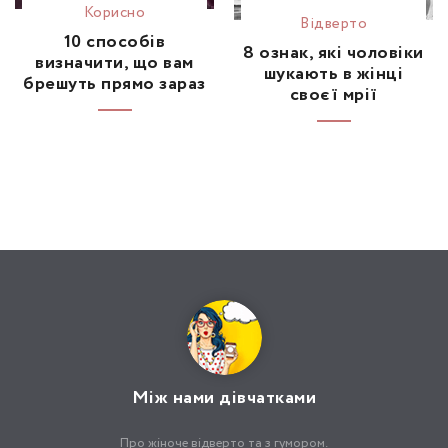
Корисно
Відвертo
10 способів
8 ознак, які чоловіки
визначити, що вам
шукають в жінці
брешуть прямо зараз
своєї мрії
Між нами дівчатками
Про жіноче відверто та з гумором.