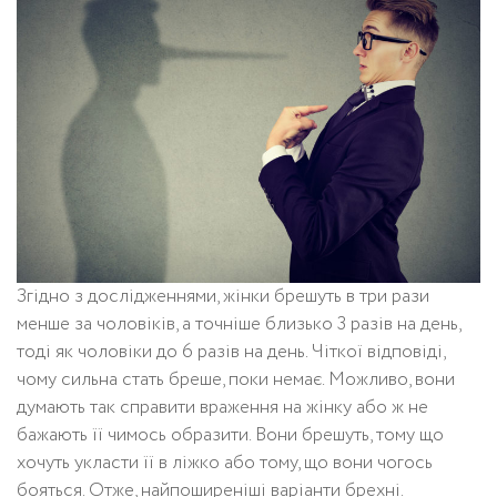
Згідно з дослідженнями, жінки брешуть в три рази
менше за чоловіків, а точніше близько 3 разів на день,
тоді як чоловіки до 6 разів на день. Чіткої відповіді,
чому сильна стать бреше, поки немає. Можливо, вони
думають так справити враження на жінку або ж не
бажають її чимось образити. Вони брешуть, тому що
хочуть укласти її в ліжко або тому, що вони чогось
бояться. Отже, найпоширеніші варіанти брехні.