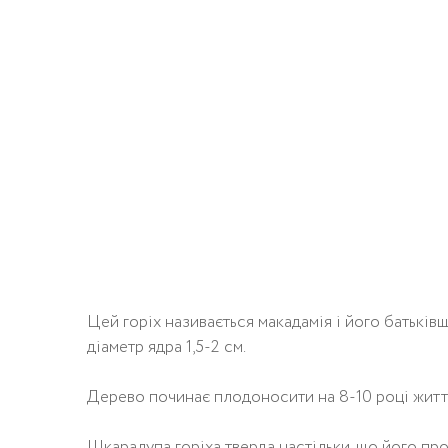
Цей горіх називається макадамія і його батьківщ
діаметр ядра 1,5-2 см.
Дерево починає плодоносити на 8-10 році життя,
Шкаралупа горіха тверда настільки, що його пр