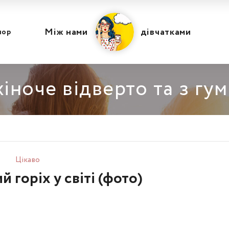
Між нами
дівчатками
мор
іноче відверто та з гу
Цікаво
горіх у світі (фото)