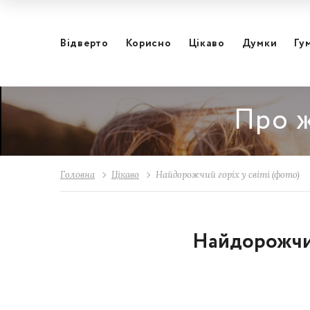
Відвертo
Корисно
Цікаво
Думки
Гу
Про ж
Головна
Цікаво
Найдорожчий горіх у світі (фото)
Найдорожчий 