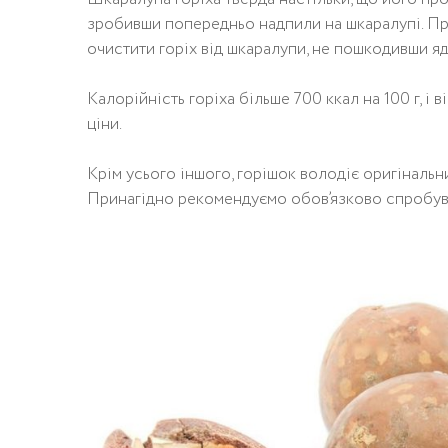
зробивши попередньо надпили на шкаралупі. При 
очистити горіх від шкаралупи, не пошкодивши яд
Калорійність горіха більше 700 ккал на 100 г, і
ціни.
Крім усього іншого, горішок володіє оригінальни
Принагідно рекомендуємо обов’язково спробув