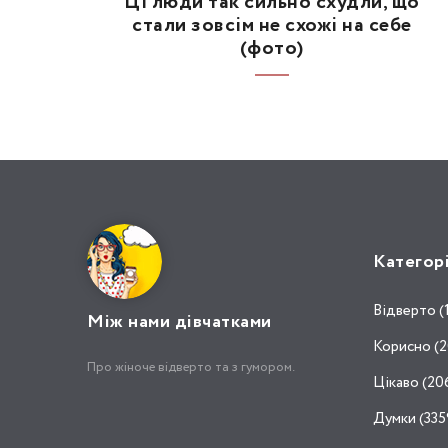
Ці люди так сильно схудли, що
стали зовсім не схожі на себе
(фото)
Категор
Відвертo (
Між нами дівчатками
Корисно (2
Про жіноче відверто та з гумором.
Цікаво (20
Думки (335