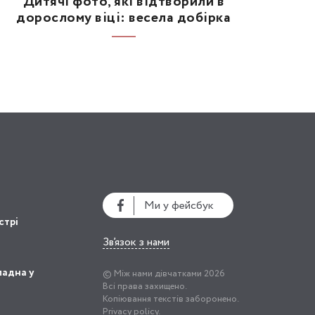
Дитячі фото, які відтворили в
дорослому віці: весела добірка
Ми у фейсбук
стрі
Зв’язок з нами
ладна у
© Між нами дівчатками 2026
Всі права захищено.
Копіювання текстів заборонено.
Privacy policy.