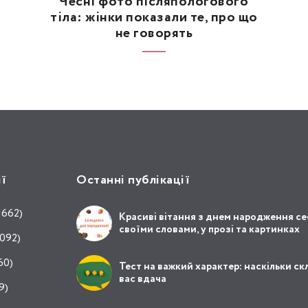
Чесні фото післяпологового
тіла: жінки показали те, про що
не говорять
ії
Останні публікації
1662)
Красиві вітання з днем народження се
своїми словами, у прозі та картинках
092)
60)
Тест на важкий характер: наскільки ск
вас вдача
9)