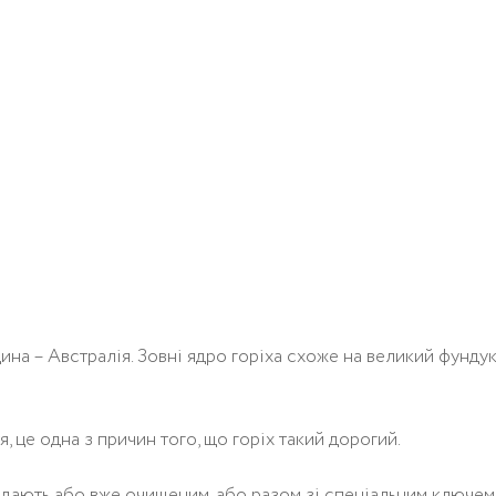
ина – Австралія. Зовні ядро ​​горіха схоже на великий фундук
 це одна з причин того, що горіх такий дорогий.
одають або вже очищеним, або разом зі спеціальним ключем