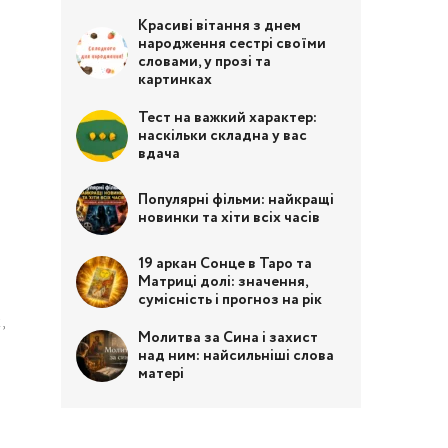
Красиві вітання з днем
народження сестрі своїми
словами, у прозі та
картинках
Тест на важкий характер:
наскільки складна у вас
вдача
Популярні фільми: найкращі
новинки та хіти всіх часів
19 аркан Сонце в Таро та
Матриці долі: значення,
сумісність і прогноз на рік
,
Молитва за Сина і захист
над ним: найсильніші слова
матері
,