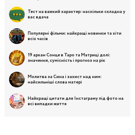
Тест на важкий характер: наскільки складна у
вас вдача
Популярні фільми: найкращі новинки та хіти
всіх часів
19 аркан Сонце в Таро та Матриці долі:
значення, сумісність і прогноз на рік
Молитва за Сина і захист над ним:
найсильніші слова матері
Найкращі цитати для Інстаграму під фото на
всі випадки життя