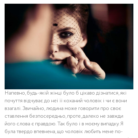
Напевно, будь-якій жінці було б цікаво дізнатися, які
почуття відчуває до неї її коханий чоловік і чи є вони
взагалі. Звичайно, людина може говорити про своє
ставлення безпосередньо, проте, далеко не завжди
його слова є правдою. Так було і в моєму випадку. Я
була твердо впевнена, що чоловік любить мене по-