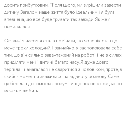
досить прибутковим. Після цього, ми вирішили завести
дитину. Загалом, наше життя було ідеальним і я була
впевнена, що все буде тривати так завжди. Як же я
помилялася…
Останнім часом я стала помічати, що чоловік став до
мене трохи холодний. І звичайно, я заспокоювала себе
тим, що він сильно завантажений на роботі і не в силах
приділяти мені і дитині багато часу. Я дуже довго
терпіла і намагалася не сваритися з чоловіком, проте, в
якийсь момент я зважилася на відверту розмову. Саме
ця бесіда і допомогла зрозуміти, що чоловік вже давно
мене не любить…