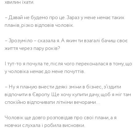
хвилин їхати.
– Давай не будемо про це. Зараз у мене немає таких
планів, різко відповів чоловік.
– Зрозуміло – сказала я. А яким ти взагалі бачиш своє
життя через пару років?
І тут-то я почула те, після чого переконалася в тому, що
у чоловіка немає до мене почуттів.
– Ну я планую внести деякі зміни в бізнес, з’їздити
відпочити в Європу. Ще хочу купити дачу, щоб я міг там
спокійно відпочивати літніми вечорами…
Чоловік ще довго розповідав про свої плани, а я
мовчки слухала і робила висновки.