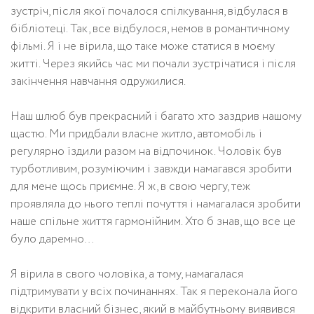
зустріч, після якої почалося спілкування, відбулася в
бібліотеці. Так, все відбулося, немов в романтичному
фільмі. Я і не вірила, що таке може статися в моєму
житті. Через якийсь час ми почали зустрічатися і після
закінчення навчання одружилися.
Наш шлюб був прекрасний і багато хто заздрив нашому
щастю. Ми придбали власне житло, автомобіль і
регулярно їздили разом на відпочинок. Чоловік був
турботливим, розуміючим і завжди намагався зробити
для мене щось приємне. Я ж, в свою чергу, теж
проявляла до нього теплі почуття і намагалася зробити
наше спільне життя гармонійним. Хто б знав, що все це
було даремно…
Я вірила в свого чоловіка, а тому, намагалася
підтримувати у всіх починаннях. Так я переконала його
відкрити власний бізнес, який в майбутньому виявився