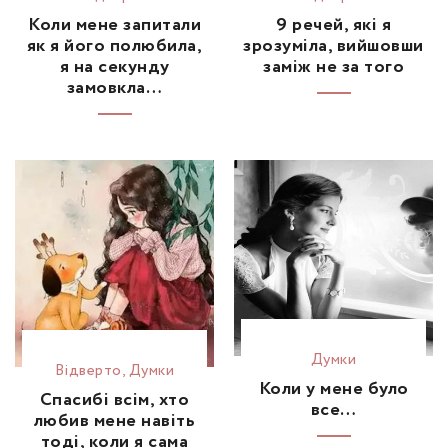
Коли мене запитали
9 речей, які я
як я його полюбила,
зрозуміла, вийшовши
я на секунду
заміж не за того
замовкла…
Думки
Відвертo
,
Думки
Коли у мене було
Спасибі всім, хто
все…
любив мене навіть
тоді, коли я сама