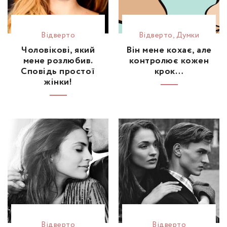
Відвертo
Відвертo
,
Думки
Чоловікові, який
Він мене кохає, але
мене розлюбив.
контролює кожен
Сповідь простої
крок…
жінки!
Відвертo
Відвертo