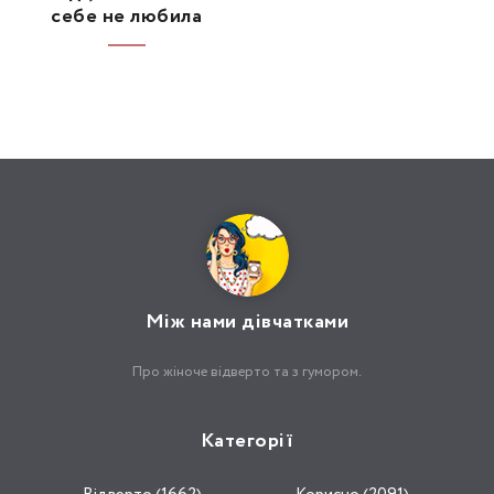
себе не любила
Між нами дівчатками
Про жіноче відверто та з гумором.
Категорії