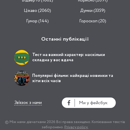
Відвертo (1662)
Корисно (2091)
Цікаво (2060)
Думки (3359)
Гумор (144)
Гороскоп (20)
Останні публікації
Тест на важкий характер: наскільки
складна у вас вдача
Популярні фільми: найкращі новинки та
хіти всіх часів
Зв’язок з нами
Ми у фейсбук
© Між нами дівчатками 2026
Всі права захищено.
Копіювання текстів
заборонено.
Privacy policy.