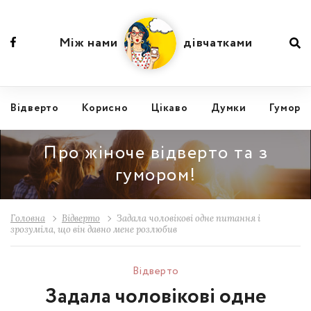
Між нами
дівчатками
Відвертo
Корисно
Цікаво
Думки
Гумор
Про жіноче відверто та з
гумором!
Головна
Відвертo
Задала чоловікові одне питання і
зрозуміла, що він давно мене розлюбив
Відвертo
Задала чоловікові одне