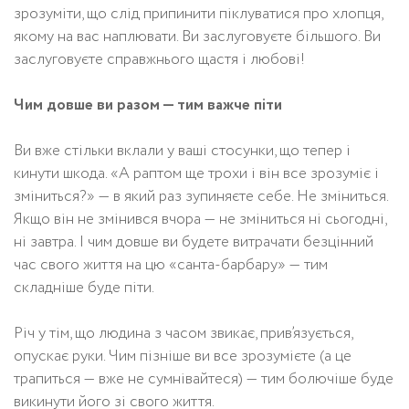
зрозуміти, що слід припинити піклуватися про хлопця,
якому на вас наплювати. Ви заслуговуєте більшого. Ви
заслуговуєте справжнього щастя і любові!
Чим довше ви разом — тим важче піти
Ви вже стільки вклали у ваші стосунки, що тепер і
кинути шкода. «А раптом ще трохи і він все зрозуміє і
зміниться?» — в який раз зупиняєте себе. Не зміниться.
Якщо він не змінився вчора — не зміниться ні сьогодні,
ні завтра. І чим довше ви будете витрачати безцінний
час свого життя на цю «санта-барбару» — тим
складніше буде піти.
Річ у тім, що людина з часом звикає, прив’язується,
опускає руки. Чим пізніше ви все зрозумієте (а це
трапиться — вже не сумнівайтеся) — тим болючіше буде
викинути його зі свого життя.