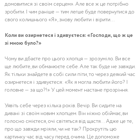
домовитися зі своїм серцем». Але все ж це потрібно
зробити. І чим раніше — тим легше буде повернутися до
свого колишнього «Я», знову любити і вірити…
Коли ви озирнетеся і здивуєтеся: «Господи, що ж це
зі мною було?»
Чому ви дбаєте про цього хлопця — зрозуміло. Ви все
ще любите, ви обманюєте себе. Але так буде не завжди.
Як тільки знайдете в собі сили піти, то через деякий час
озирнетеся і здивуєтеся: «Як я могла любити його? І
головне — за що?!» У цей момент настане прозріння.
Уявіть себе через кілька років. Вечір. Ви сидите на
дивані зі своїм новим хлопцем. Він ніжно обіймає, ви
голосно смієтеся, очі світяться від щастя… Адже це те,
про що завжди мріяли, чи не так? Прокрутіть цю
картинку час від часу перед очима. Це допоможе