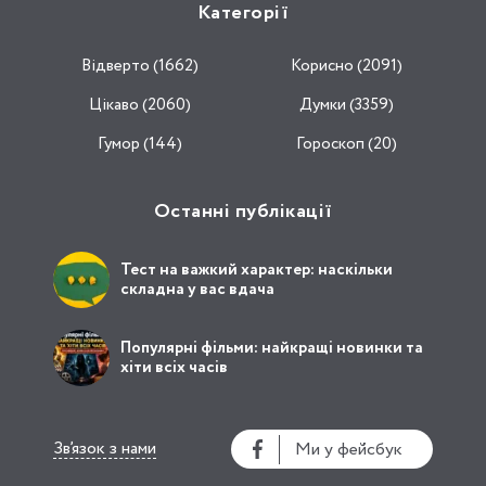
Категорії
Відвертo (1662)
Корисно (2091)
Цікаво (2060)
Думки (3359)
Гумор (144)
Гороскоп (20)
Останні публікації
Тест на важкий характер: наскільки
складна у вас вдача
Популярні фільми: найкращі новинки та
хіти всіх часів
Зв’язок з нами
Ми у фейсбук