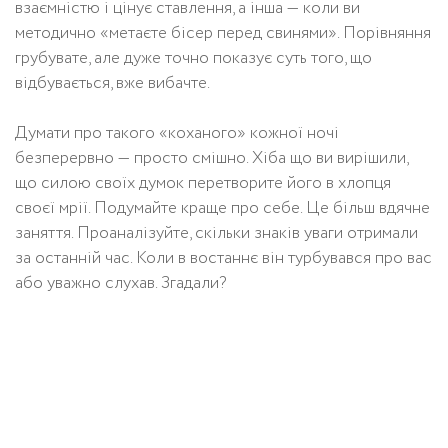
взаємністю і цінує ставлення, а інша — коли ви
методично «метаєте бісер перед свинями». Порівняння
грубувате, але дуже точно показує суть того, що
відбувається, вже вибачте.
Думати про такого «коханого» кожної ночі
безперервно — просто смішно. Хіба що ви вирішили,
що силою своїх думок перетворите його в хлопця
своєї мрії. Подумайте краще про себе. Це більш вдячне
заняття. Проаналізуйте, скільки знаків уваги отримали
за останній час. Коли в востаннє він турбувався про вас
або уважно слухав. Згадали?