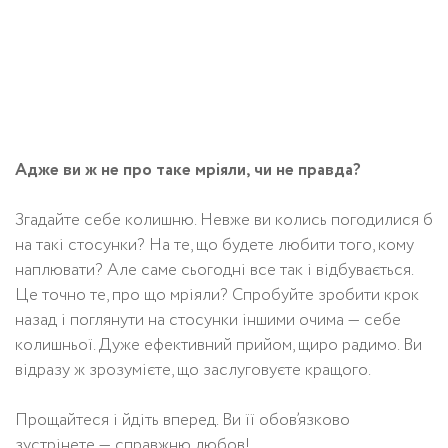
Адже ви ж не про таке мріяли, чи не правда?
Згадайте себе колишню. Невже ви колись погодилися б
на такі стосунки? На те, що будете любити того, кому
наплювати? Але саме сьогодні все так і відбувається.
Це точно те, про що мріяли? Спробуйте зробити крок
назад і поглянути на стосунки іншими очима — себе
колишньої. Дуже ефективний прийом, щиро радимо. Ви
відразу ж зрозумієте, що заслуговуєте кращого.
Прощайтеся і йдіть вперед. Ви її обов’язково
зустрінете — справжню любов!