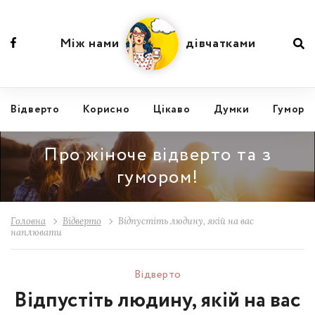
Між нами
дівчатками
Відвертo
Корисно
Цікаво
Думки
Гумор
Про жіноче відверто та з
гумором!
Головна
Відвертo
Відпустіть людину, якій на вас
наплювати
Відвертo
Відпустіть людину, якій на вас