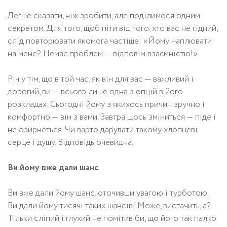
Легше сказати, ніж зробити, але поділимося одним
секретом. Для того, щоб піти від того, хто вас не гідний,
слід повторювати якомога частіше: «Йому наплювати
на мене? Немає проблем — відповім взаємністю!»
Річ у тім, що в той час, як він для вас — важливий і
дорогий, ви — всього лише одна з опцій в його
розкладах. Сьогодні йому з якихось причин зручно і
комфортно — він з вами. Завтра щось зміниться — піде і
не озирнеться. Чи варто дарувати такому хлопцеві
серце і душу. Відповідь очевидна.
Ви йому вже дали шанс
Ви вже дали йому шанс, оточивши увагою і турботою.
Ви дали йому тисячі таких шансів! Може, вистачить, а?
Тільки сліпий і глухий не помітив би, що його так палко