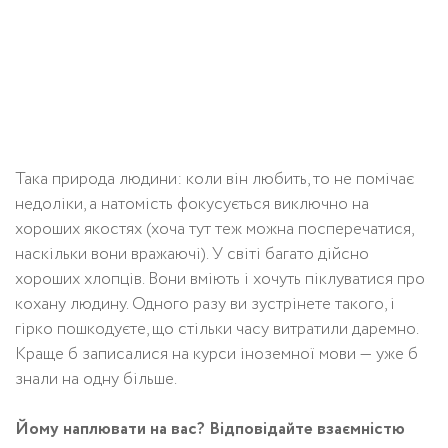
Така природа людини: коли він любить, то не помічає
недоліки, а натомість фокусується виключно на
хороших якостях (хоча тут теж можна посперечатися,
наскільки вони вражаючі). У світі багато дійсно
хороших хлопців. Вони вміють і хочуть піклуватися про
кохану людину. Одного разу ви зустрінете такого, і
гірко пошкодуєте, що стільки часу витратили даремно.
Краще б записалися на курси іноземної мови — уже б
знали на одну більше.
Йому наплювати на вас? Відповідайте взаємністю