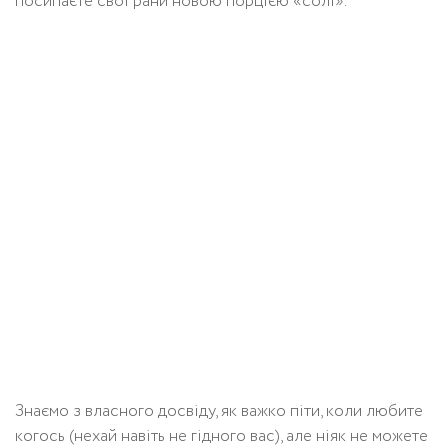
посипаєте свої рани новою порцією «солі».
Знаємо з власного досвіду, як важко піти, коли любите
когось (нехай навіть не гідного вас), але ніяк не можете