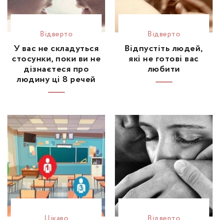
Відвертo
Відвертo
У вас не складуться
Відпустіть людей,
стосунки, поки ви не
які не готові вас
дізнаєтеся про
любити
людину ці 8 речей
Цікаво
Відвертo