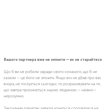
Вашого партнера вже не змінити — як не старайтеся
Що б ви не робили заради свого коханого, що б не
казали — це його не змінить. Якщо він не дбав про вас
вчора, не піклується сьогодні, то розраховувати на те,
що завтра прокинеться іншою людиною — наївно і
нерозумно.
Закоханим дівчатам завжди хочеться сподіватися на