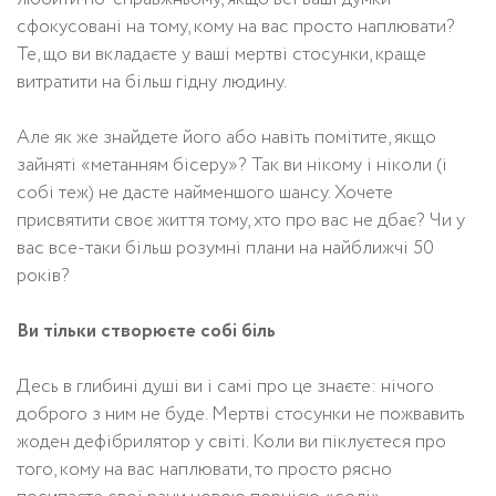
сфокусовані на тому, кому на вас просто наплювати?
Те, що ви вкладаєте у ваші мертві стосунки, краще
витратити на більш гідну людину.
Але як же знайдете його або навіть помітите, якщо
зайняті «метанням бісеру»? Так ви нікому і ніколи (і
собі теж) не дасте найменшого шансу. Хочете
присвятити своє життя тому, хто про вас не дбає? Чи у
вас все-таки більш розумні плани на найближчі 50
років?
Ви тільки створюєте собі біль
Десь в глибині душі ви і самі про це знаєте: нічого
доброго з ним не буде. Мертві стосунки не пожвавить
жоден дефібрилятор у світі. Коли ви піклуєтеся про
того, кому на вас наплювати, то просто рясно