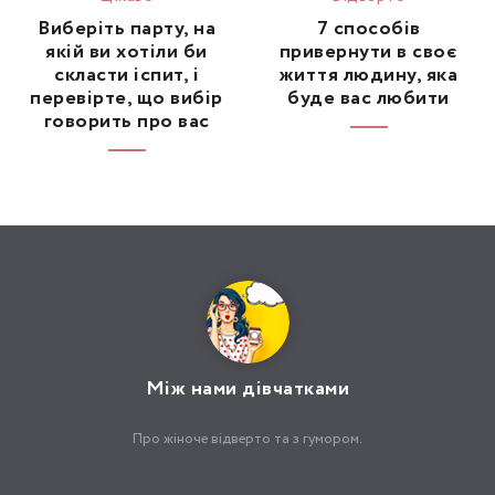
Виберіть парту, на
7 способів
якій ви хотіли би
привернути в своє
скласти іспит, і
життя людину, яка
перевірте, що вибір
буде вас любити
говорить про вас
Між нами дівчатками
Про жіноче відверто та з гумором.