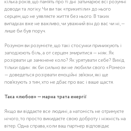
кілька років, що пам’ять про ті дні затьмарює всі розумні
доводи та логіку. Чи ви так «прикипіли» до нього
серцем, що не уявляєте життя без нього. В таких
випадках вже не важливо, чи уважний він до вас чи ні, —
лише би був поруч.
Розумом ви розумієте, що такі стосунки принижують і
заподіюють біль, а от серцем змиритися — ніяк. Як
розірвати це замкнене коло? Як урятувати себе? Вихід
тільки один: як би сильно ви не любили свого «Ромео»
— доведеться розірвати емоційні зв’язки, які ще
пов’язують з тим, хто не дбає про вас і ваше щастя.
Така «любов» — марна трата енергії
Якщо ви віддаєте все людині, а натомість не отримуєте
нічого, то просто викидаєте свою доброту і ніжність на
вітер. Одна справа, коли ваш партнер відповідає