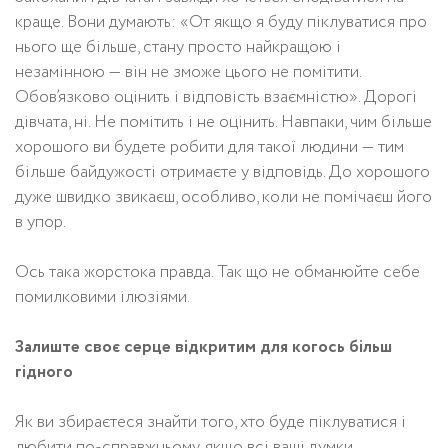
краще. Вони думають: «От якщо я буду піклуватися про
нього ще більше, стану просто найкращою і
незамінною — він не зможе цього не помітити.
Обов’язково оцінить і відповість взаємністю». Дорогі
дівчата, ні. Не помітить і не оцінить. Навпаки, чим більше
хорошого ви будете робити для такої людини — тим
більше байдужості отримаєте у відповідь. До хорошого
дуже швидко звикаєш, особливо, коли не помічаєш його
в упор.
Ось така жорстока правда. Так що не обманюйте себе
помилковими ілюзіями.
Залиште своє серце відкритим для когось більш
гідного
Як ви збираєтеся знайти того, хто буде піклуватися і
любити по-справжньому, якщо всі ваші думки