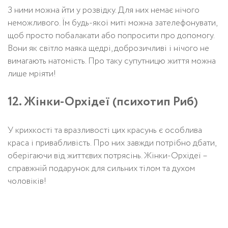
З ними можна йти у розвідку. Для них немає нічого
неможливого. Їм будь-якої миті можна зателефонувати,
щоб просто побалакати або попросити про допомогу.
Вони як світло маяка щедрі, доброзичливі і нічого не
вимагають натомість. Про таку супутницю життя можна
лише мріяти!
12. Жінки-Орхідеї (психотип Риб)
У крихкості та вразливості цих красунь є особлива
краса і привабливість. Про них завжди потрібно дбати,
оберігаючи від життєвих потрясінь. Жінки-Орхідеї –
справжній подарунок для сильних тілом та духом
чоловіків!