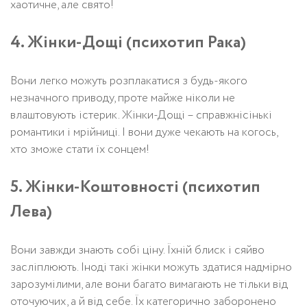
хаотичне, але свято!
4. Жінки-Дощі (психотип Рака)
Вони легко можуть розплакатися з будь-якого
незначного приводу, проте майже ніколи не
влаштовують істерик. Жінки-Дощі – справжнісінькі
романтики і мрійниці. І вони дуже чекають на когось,
хто зможе стати їх сонцем!
5. Жінки-Коштовності (психотип
Лева)
Вони завжди знають собі ціну. Їхній блиск і сяйво
засліплюють. Іноді такі жінки можуть здатися надмірно
зарозумілими, але вони багато вимагають не тільки від
оточуючих, а й від себе. Їх категорично заборонено