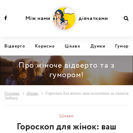
Між нами
дівчатками
Відвертo
Корисно
Цікаво
Думки
Гумор
Про жіноче відверто та з
гумором!
Головна
Цікаво
Гороскоп для жінок: ваш психотип за знаком
Зодіаку
Цікаво
Гороскоп для жінок: ваш