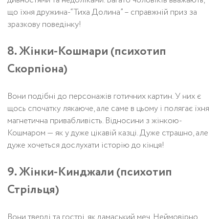
дивностями та недоліками. Багато чоловіків вважають,
що їхня дружина-“Тиха Долина” – справжній приз за
зразкову поведінку!
8. Жінки-Кошмари (психотип
Скорпіона)
Вони подібні до персонажів готичних картин. У них є
щось спочатку лякаюче, але саме в цьому і полягає їхня
магнетична привабливість. Відносини з жінкою-
Кошмаром — як у дуже цікавій казці. Дуже страшно, але
дуже хочеться дослухати історію до кінця!
9. Жінки-Кинджали (психотип
Стрільця)
Вони тверді та гострі, як дамаський меч. Неймовірно