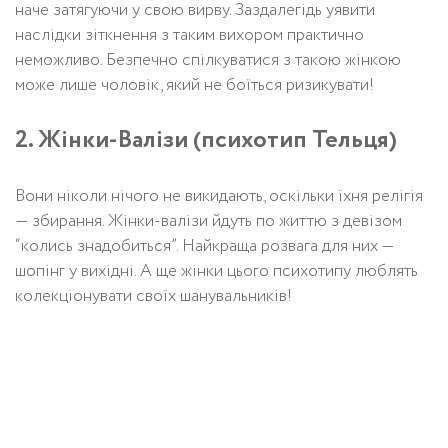
наче затягуючи у свою вирву. Заздалегідь уявити
наслідки зіткнення з таким вихором практично
неможливо. Безпечно спілкуватися з такою жінкою
може лише чоловік, який не боїться ризикувати!
2. Жінки-Валізи (психотип Тельця)
Вони ніколи нічого не викидають, оскільки їхня релігія
— збирання. Жінки-валізи йдуть по життю з девізом
“колись знадобиться”. Найкраща розвага для них —
шопінг у вихідні. А ще жінки цього психотипу люблять
колекціонувати своїх шанувальників!