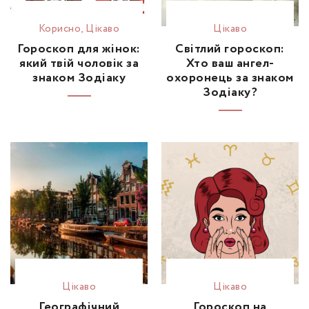
Корисно
,
Цікаво
Цікаво
Гороскоп для жінок:
Світлий гороскоп:
який твій чоловік за
Хто ваш ангел-
знаком Зодіаку
охоронець за знаком
Зодіаку?
Цікаво
Цікаво
Географічний
Гороскоп на