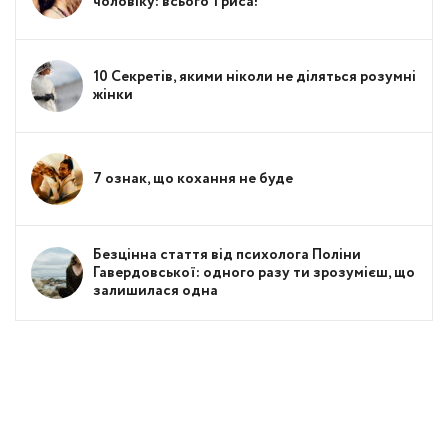
чоловіку: всього 1 риса!
10 Секретів, якими ніколи не діляться розумні
жінки
7 ознак, що кохання не буде
Безцінна стаття від психолога Поліни
Гавердовської: одного разу ти зрозумієш, що
залишилася одна