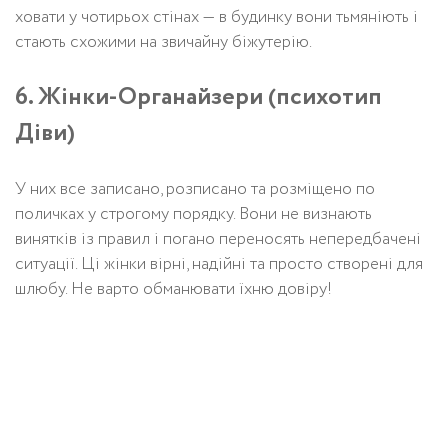
ховати у чотирьох стінах — в будинку вони тьмяніють і
стають схожими на звичайну біжутерію.
6. Жінки-Органайзери (психотип
Діви)
У них все записано, розписано та розміщено по
поличках у строгому порядку. Вони не визнають
винятків із правил і погано переносять непередбачені
ситуації. Ці жінки вірні, надійні та просто створені для
шлюбу. Не варто обманювати їхню довіру!