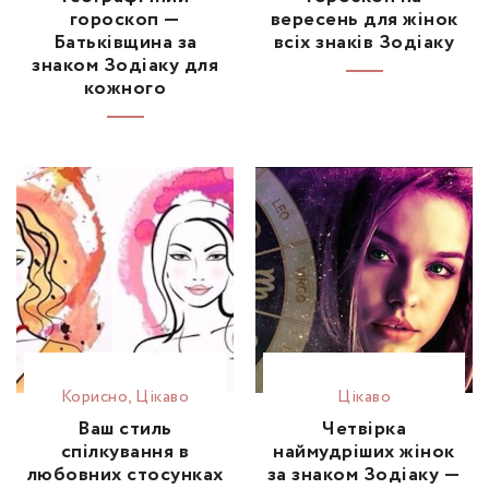
гороскоп —
вересень для жінок
Батьківщина за
всіх знаків Зодіаку
знаком Зодіаку для
кожного
Корисно
,
Цікаво
Цікаво
Ваш стиль
Четвірка
спілкування в
наймудріших жінок
любовних стосунках
за знаком Зодіаку —