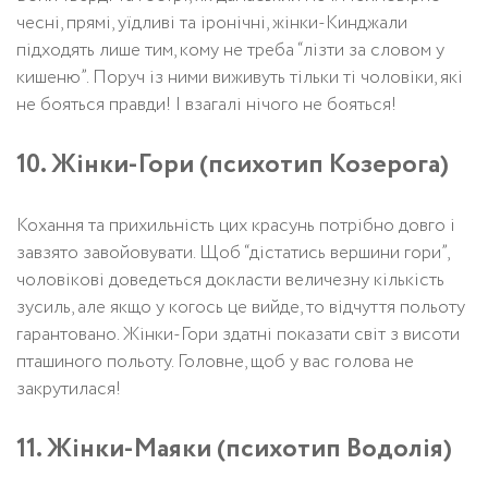
чесні, прямі, уїдливі та іронічні, жінки-Кинджали
підходять лише тим, кому не треба “лізти за словом у
кишеню”. Поруч із ними виживуть тільки ті чоловіки, які
не бояться правди! І взагалі нічого не бояться!
10. Жінки-Гори (психотип Козерога)
Кохання та прихильність цих красунь потрібно довго і
завзято завойовувати. Щоб “дістатись вершини гори”,
чоловікові доведеться докласти величезну кількість
зусиль, але якщо у когось це вийде, то відчуття польоту
гарантовано. Жінки-Гори здатні показати світ з висоти
пташиного польоту. Головне, щоб у вас голова не
закрутилася!
11. Жінки-Маяки (психотип Водолія)