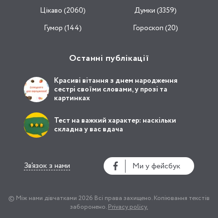
Цікаво (2060)
Думки (3359)
Гумор (144)
Гороскоп (20)
Останні публікації
Красиві вітання з днем народження
сестрі своїми словами, у прозі та
картинках
Тест на важкий характер: наскільки
складна у вас вдача
Зв’язок з нами
Ми у фейсбук
© Між нами дівчатками 2026
Всі права захищено.
Копіювання текстів
заборонено.
Privacy policy.