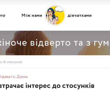
Між нами
дівчатками
мор
іноче відверто та з гу
ес до стосунків
Відвертo
,
Думки
 втрачає інтерес до стосунків