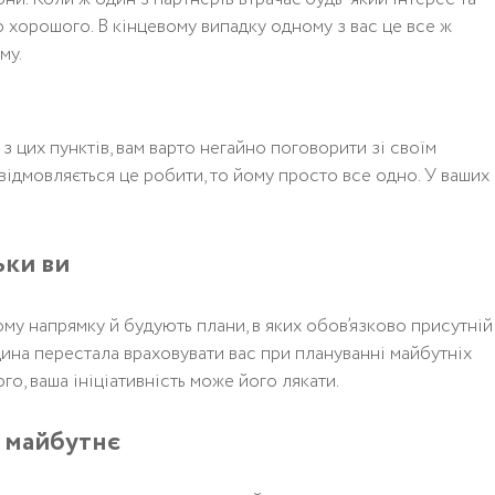
о хорошого. В кінцевому випадку одному з вас це все ж
му.
з цих пунктів, вам варто негайно поговорити зі своїм
 відмовляється це робити, то йому просто все одно. У ваших
ьки ви
му напрямку й будують плани, в яких обов’язково присутній 
дина перестала враховувати вас при плануванні майбутніх
го, ваша ініціативність може його лякати.
о майбутнє