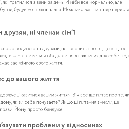
 які трапилися з вами за день. Й ніби все нормально, але
айбутнє, будуєте спільні плани. Можливо ваш партнер перест
м друзям, ні членам сім’ї
 своєю родиною та друзями, це говорить про те, що він досі
авжди намагатиметься об’єднати всіх важливих для себе люд
важає вас жінкою свого життя.
ес до вашого життя
довжує цікавитися вашим життям. Він все ще питає про те, я
дому, як ви себе почуваєте? Якщо ці питання зникли, це
 справи. Йому просто байдуже.
зв’язувати проблеми у відносинах