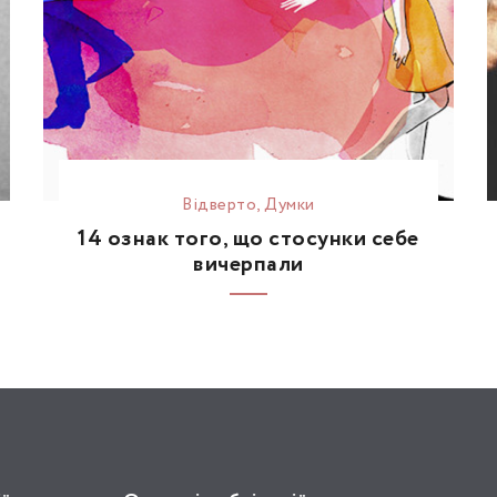
Відвертo
,
Думки
14 ознак того, що стосунки себе
вичерпали