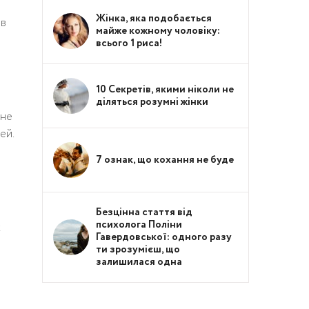
Жінка, яка подобається
ав
майже кожному чоловіку:
всього 1 риса!
10 Секретів, якими ніколи не
діляться розумні жінки
 не
ей.
7 ознак, що кохання не буде
Безцінна стаття від
психолога Поліни
к
Гавердовської: одного разу
ти зрозумієш, що
залишилася одна