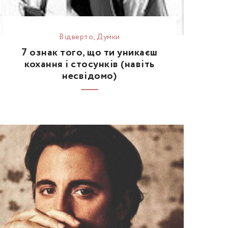
Відвертo
,
Думки
7 ознак того, що ти уникаєш
кохання і стосунків (навіть
несвідомо)