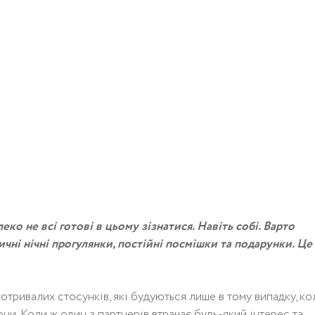
еко не всі готові в цьому зізнатися. Навіть собі. Варто
чні нічні прогулянки, постійні посмішки та подарунки. Це
тривалих стосунків, які будуються лише в тому випадку, ко
они. Коли ж один з партнерів втрачає будь-який інтерес та