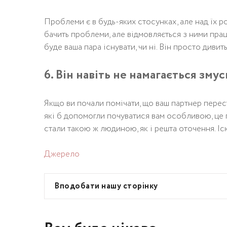
Проблеми є в будь-яких стосунках, але над їх 
бачить проблеми, але відмовляється з ними прац
буде ваша пара існувати, чи ні. Він просто дивит
6. Він навіть не намагається зм
Якщо ви почали помічати, що ваш партнер перес
які б допомогли почуватися вам особливою, це г
стали такою ж людиною, як і решта оточення. Іс
Джерело
Вподобати нашу сторінку