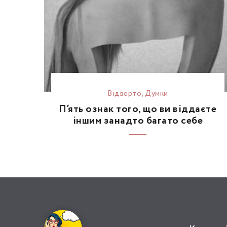
Відвертo
,
Думки
П’ять ознак того, що ви віддаєте
іншим занадто багато себе