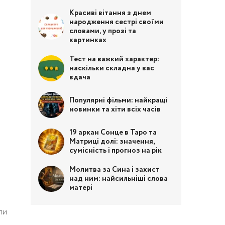
Красиві вітання з днем
народження сестрі своїми
словами, у прозі та
картинках
Тест на важкий характер:
наскільки складна у вас
вдача
Популярні фільми: найкращі
новинки та хіти всіх часів
19 аркан Сонце в Таро та
Матриці долі: значення,
сумісність і прогноз на рік
Молитва за Сина і захист
над ним: найсильніші слова
матері
ли