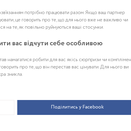
розв’язанням потрібно працювати разом. Якщо ваш партнер
ювати, це говорить про те, що для нього вже не важливо чи
ься на те, як повільно руйнуються ваші стосунки.
усити вас відчути себе особливою
тав намагатися робити для вас якісь сюрпризи чи комплімен
оворить про те, що він перестав вас цінувати. Для нього ви
кра зникла.
Поділитись у Facebook