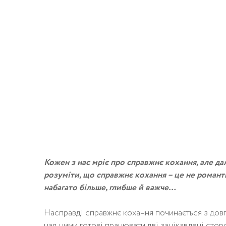
Кожен з нас мріє про справжнє кохання, але дал
розуміти, що справжнє кохання – це не романти
набагато більше, глибше й важче…
Насправді справжнє кохання починається з довго
над ними готові працювати дві зацікавлені стор