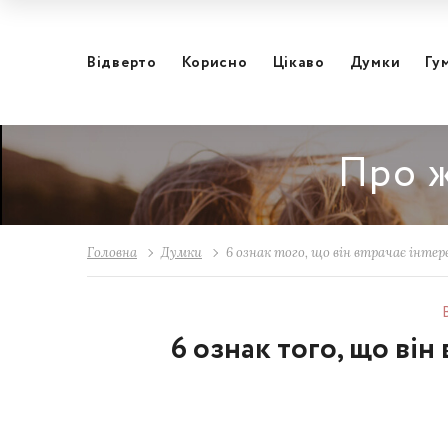
Відвертo
Корисно
Цікаво
Думки
Гу
Про ж
Головна
Думки
6 ознак того, що він втрачає інтер
6 ознак того, що він