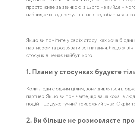
просто живе за звичкою, з цього не вийде нічог
набридне й тоді результат не сподобається ніко
Якщо ви помітите у своїх стосунках хоча б один 
партнером та розв’язати всі питання. Якщо ж він
стосунків немає майбутнього.
1. Плани у стосунках будуєте тіл
Коли люди є одним цілим, вони дивляться в одно
партнер. Якщо ви помічаєте, що ваша кохана лю
подій – це дуже гучний тривожний знак. Окрім то
2. Ви більше не розмовляєте пр