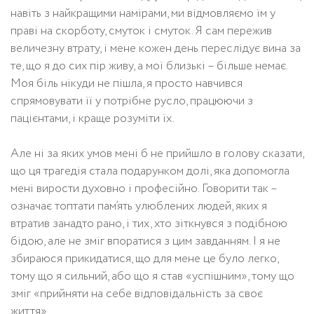
навіть з найкращими намірами, ми відмовляємо їм у
праві на скорботу, смуток і смуток. Я сам пережив
величезну втрату, і мене кожен день переслідує вина за
те, що я до сих пір живу, а мої близькі – більше немає.
Моя біль нікуди не пішла, я просто навчився
спрямовувати її у потрібне русло, працюючи з
пацієнтами, і краще розуміти їх.
Але ні за яких умов мені б не прийшло в голову сказати,
що ця трагедія стала подарунком долі, яка допомогла
мені вирости духовно і професійно. Говорити так –
означає топтати пам’ять улюблених людей, яких я
втратив занадто рано, і тих, хто зіткнувся з подібною
бідою, але не зміг впоратися з цим завданням. І я не
збираюся прикидатися, що для мене це було легко,
тому що я сильний, або що я став «успішним», тому що
зміг «прийняти на себе відповідальність за своє
життя».