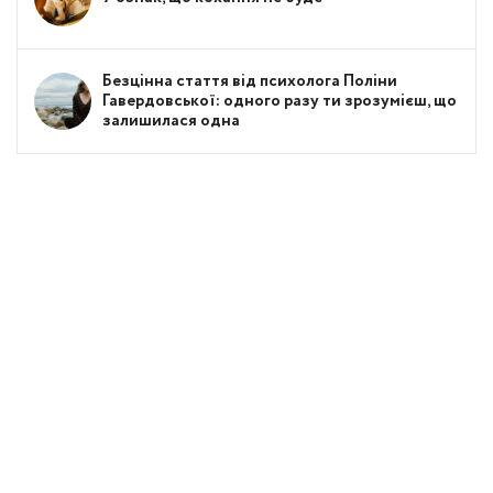
Безцінна стаття від психолога Поліни
Гавердовської: одного разу ти зрозумієш, що
залишилася одна