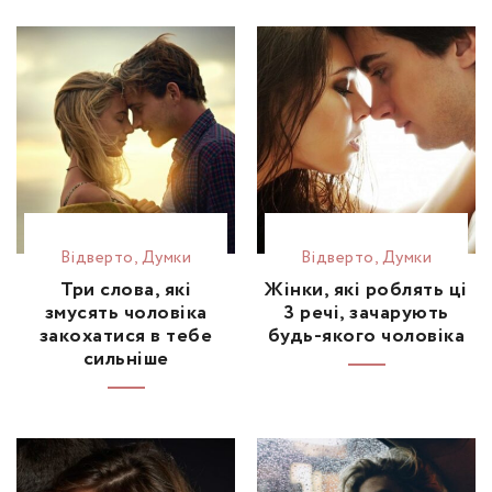
Відвертo
,
Думки
Відвертo
,
Думки
Три слова, які
Жінки, які роблять ці
змусять чоловіка
3 речі, зачарують
закохатися в тебе
будь-якого чоловіка
сильніше