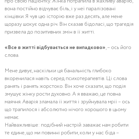
про свою пацієнтку. Жінка потрапила в жахливу аварію,
вона постійно відчуває біль, і у неї паралізовані
кінцівки. Я чув цю історію вже раз десять, але мене
щоразу шокує одна річ. Він сказав бідоласі, що трагедія
призвела до позитивних змін в її житті.
«Все в житті відбувається не випадково»
, – ось його
слова.
Мене дивує, наскільки ця банальність глибоко
вкоренилася навіть серед психотерапевтів. Ці слова
ранять і ранять жорстоко. Він хоче сказати, що подія
змушує жінку рости духовно. А я вважаю, це повна
маячня. Аварія зламала її життя і зруйнувала мрії – ось
що трапилося і абсолютно нічого хорошого в цьому
немає.
Найважливіше: подібний настрій заважає нам робити
те єдине, що ми повинні робити, коли у нас біда –