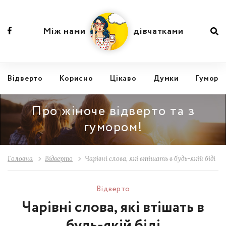
Між нами
дівчатками
Відвертo
Корисно
Цікаво
Думки
Гумор
Про жіноче відверто та з
гумором!
Головна
Відвертo
Чарівні слова, які втішать в будь-якій біді
Відвертo
Чарівні слова, які втішать в
будь-якій біді