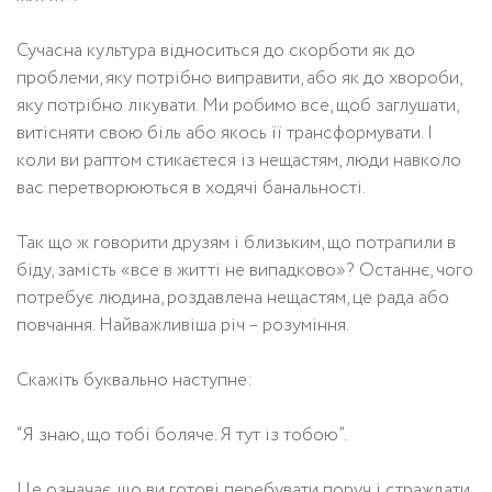
Сучасна культура відноситься до скорботи як до
проблеми, яку потрібно виправити, або як до хвороби,
яку потрібно лікувати. Ми робимо все, щоб заглушати,
витісняти свою біль або якось її трансформувати. І
коли ви раптом стикаєтеся із нещастям, люди навколо
вас перетворюються в ходячі банальності.
Так що ж говорити друзям і близьким, що потрапили в
біду, замість «все в житті не випадково»? Останнє, чого
потребує людина, роздавлена нещастям, це рада або
повчання. Найважливіша річ – розуміння.
Скажіть буквально наступне:
“Я знаю, що тобі боляче. Я тут із тобою”.
Це означає, що ви готові перебувати поруч і страждати