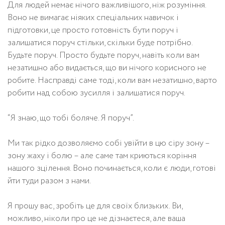
Для людей немає нічого важливішого, ніж розуміння.
Воно не вимагає ніяких спеціальних навичок і
підготовки, це просто готовність бути поруч і
залишатися поруч стільки, скільки буде потрібно.
Будьте поруч. Просто будьте поруч, навіть коли вам
незатишно або видається, що ви нічого корисного не
робите. Насправді саме тоді, коли вам незатишно, варто
робити над собою зусилля і залишатися поруч.
“Я знаю, що тобі боляче. Я поруч”.
Ми так рідко дозволяємо собі увійти в цю сіру зону –
зону жаху і болю – але саме там криються коріння
нашого зцілення. Воно починається, коли є люди, готові
йти туди разом з нами.
Я прошу вас, зробіть це для своїх близьких. Ви,
можливо, ніколи про це не дізнаєтеся, але ваша